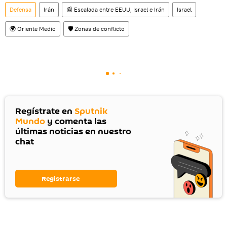
Defensa
Irán
📰 Escalada entre EEUU, Israel e Irán
Israel
🌍 Oriente Medio
🛡️ Zonas de conflicto
Regístrate en
Sputnik
Mundo
y comenta las
últimas noticias en nuestro
chat
Registrarse