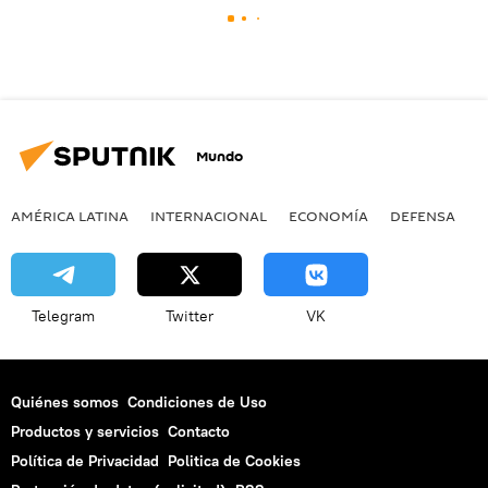
Mundo
AMÉRICA LATINA
INTERNACIONAL
ECONOMÍA
DEFENSA
M
Telegram
Twitter
VK
Quiénes somos
Condiciones de Uso
Productos y servicios
Contacto
Política de Privacidad
Politica de Cookies