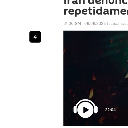
Irán denunc
repetidamen
01:00 GMT 06.06.2026
(actualizad
22:04