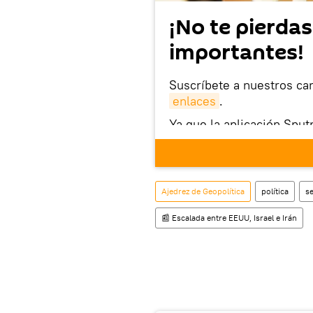
¡No te pierdas
importantes!
Suscríbete a nuestros ca
enlaces
.
Ya que la aplicación Sput
este enlace
puedes desca
móvil (¡solo para Android
Ajedrez de Geopolítica
política
s
📰 Escalada entre EEUU, Israel e Irán