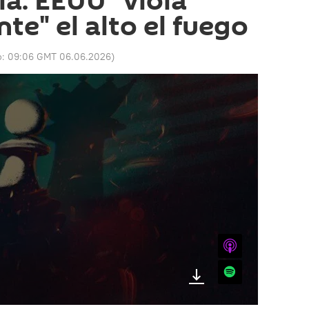
ia: EEUU "viola
te" el alto el fuego
o:
09:06 GMT 06.06.2026
)
iTunes
Spotify