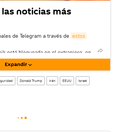
 las noticias más
nales de Telegram a través de
estos
nik está bloqueada en el extranjero, en
rgarla e instalarla en tu dispositivo
Expandir
!).
eguridad
Donald Trump
Irán
EEUU
Israel