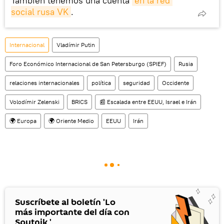
También tenemos una cuenta
en la red 
social rusa VK
.
Internacional
Vladímir Putin
Foro Económico Internacional de San Petersburgo (SPIEF)
Rusia
relaciones internacionales
política
seguridad
Occidente
Volodímir Zelenski
BRICS
📰 Escalada entre EEUU, Israel e Irán
🌍 Europa
🌍 Oriente Medio
EEUU
Irán
Suscríbete al boletín 'Lo
más importante del día con
Sputnik '