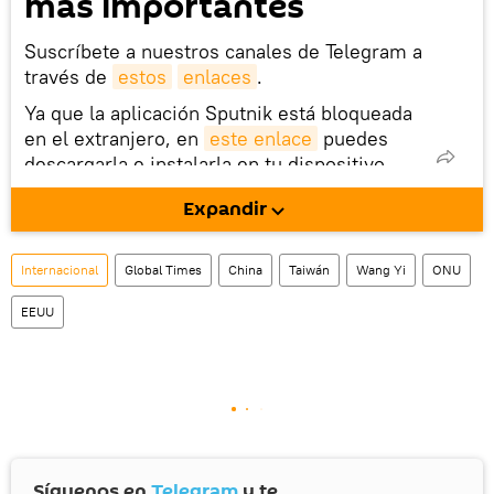
más importantes
Suscríbete a nuestros canales de Telegram a
través de
estos
enlaces
.
Ya que la aplicación Sputnik está bloqueada
en el extranjero, en
este enlace
puedes
descargarla e instalarla en tu dispositivo
móvil (¡solo para Android!).
Expandir
También tenemos una cuenta
en la red 
social rusa VK
.
Internacional
Global Times
China
Taiwán
Wang Yi
ONU
EEUU
Síguenos en
Telegram
y te