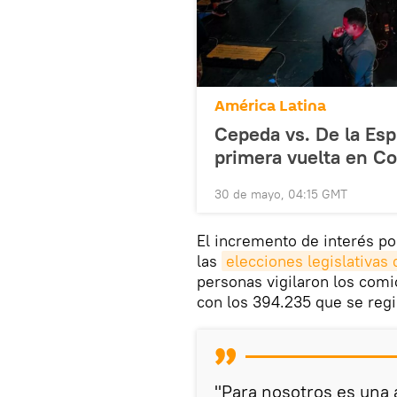
América Latina
Cepeda vs. De la Espr
primera vuelta en C
30 de mayo, 04:15 GMT
El incremento de interés por
las
elecciones legislativas
personas vigilaron los com
con los 394.235 que se regi
"Para nosotros es una a