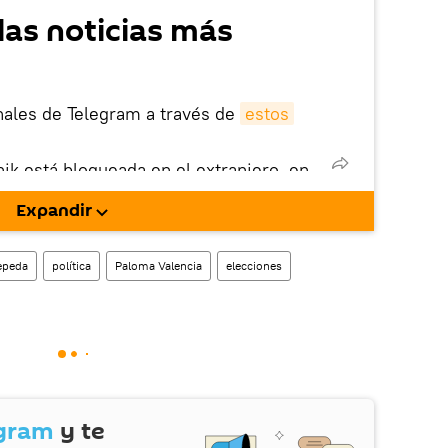
las noticias más
nales de Telegram a través de
estos
nik está bloqueada en el extranjero, en
rgarla e instalarla en tu dispositivo
Expandir
!).
enta
en la red social rusa VK
.
epeda
política
Paloma Valencia
elecciones
gram
y te