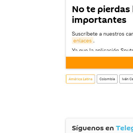
No te pierdas 
importantes
Suscríbete a nuestros ca
enlaces
.
Ya que la aplicación Sput
este enlace
puedes desca
móvil (¡solo para Android
También tenemos una cu
América Latina
Colombia
Iván C
Síguenos en
Tele