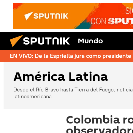
Mundo
EN VIVO: De la Espriella jura como president
América Latina
Desde el Río Bravo hasta Tierra del Fuego, noticias
latinoamericana
Colombia r
observadore