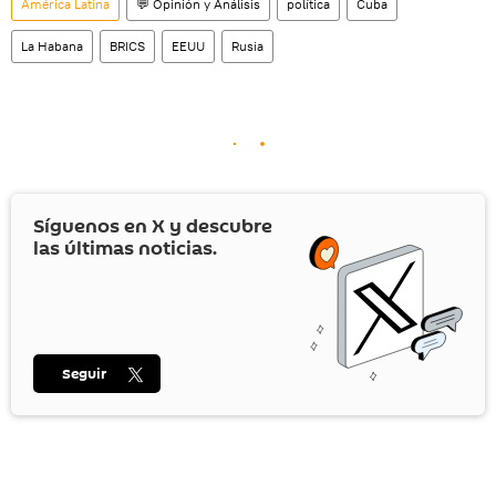
América Latina
💬 Opinión y Análisis
política
Cuba
La Habana
BRICS
EEUU
Rusia
Síguenos en
X
y descubre
las últimas noticias.
Seguir