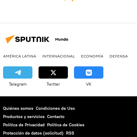
Mundo
AMÉRICA LATINA
INTERNACIONAL
ECONOMÍA
DEFENSA
M
Telegram
Twitter
VK
Quiénes somos
Condiciones de Uso
Productos y servicios
Contacto
Política de Privacidad
Politica de Cookies
Protección de datos (solicitud)
RSS