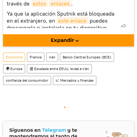
través de
estos
enlaces
.
Ya que la aplicación Sputnik está bloqueada
en el extranjero, en
este enlace
puedes
descargarla e instalarla en tu dispositivo
móvil (¡solo para Android!).
Expandir
Economía
Francia
Irán
Banco Central Europeo (BCE)
🌍 Europa
📰 Escalada entre EEUU, Israel e Irán
confianza del consumidor
📈 Mercados y finanzas
Síguenos en
Telegram
y te
mantendremos al tanto de