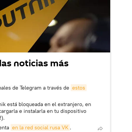
las noticias más
nales de Telegram a través de
estos
nik está bloqueada en el extranjero, en
rgarla e instalarla en tu dispositivo
!).
enta
en la red social rusa VK
.