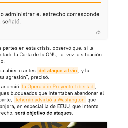
mo administrar el estrecho corresponde
, señaló.
 partes en esta crisis, observó que, si la
tado la Carta de la ONU, tal vez la situación
do.
ba abierto antes
del ataque a Irán
, y la
sa agresión", precisó.
p anunció
la Operación Proyecto Libertad
,
uques bloqueados que intentaban abandonar el
parte,
Teherán advirtió a Washington
que
ranjera, en especial la de EEUU, que intente
recho,
será objetivo de ataques
.