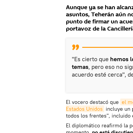
Aunque ya se han alcan
asuntos, Teherán aún no
punto de firmar un acue
portavoz de la Cancillerí
"Es cierto que
hemos lo
temas
, pero eso no si
acuerdo esté cerca", d
El vocero destacó que
el m
Estados Unidos
incluye un 
todos los frentes", incluido 
El diplomático reafirmó la p
momento,
no está discutie