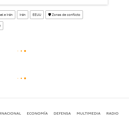
el e Irán
Irán
EEUU
🛡️ Zonas de conflicto
z
RNACIONAL
ECONOMÍA
DEFENSA
MULTIMEDIA
RADIO