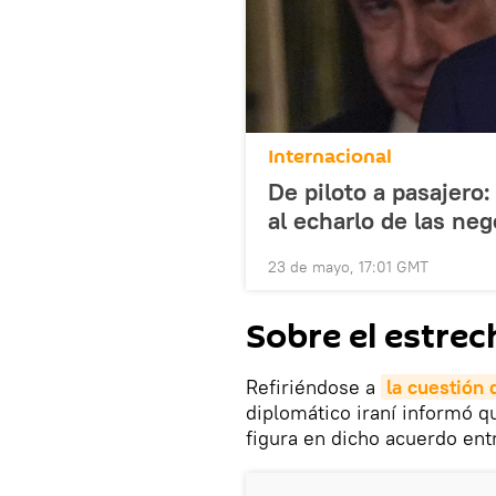
Internacional
De piloto a pasajer
al echarlo de las ne
23 de mayo, 17:01 GMT
Sobre el estre
Refiriéndose a
la cuestión
diplomático iraní informó q
figura en dicho acuerdo ent