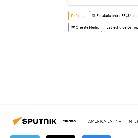
Defensa
📰 Escalada entre EEUU, Isra
🌍 Oriente Medio
Estrecho de Ormu
Mundo
AMÉRICA LATINA
INTE