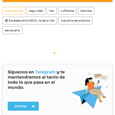
Internacional
seguridad
Irán
Lufthansa
Namibia
📰 Escalada entre EEUU, Israel e Irán
industria aeronáutica
aeropuerto
Síguenos en
Telegram
y te
mantendremos al tanto de
todo lo que pasa en el
mundo.
Unirme