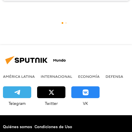
Mundo
AMÉRICA LATINA
INTERNACIONAL
ECONOMÍA
DEFENSA
M
Telegram
Twitter
VK
Quiénes somos
Condiciones de Uso