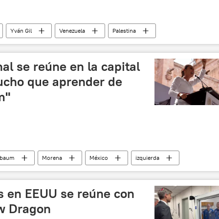
Yván Gil
Venezuela
Palestina
al se reúne en la capital
ucho que aprender de
m"
nbaum
Morena
México
izquierda
política
Movimiento de Regeneración Nacional (Morena)
so Panamericano
s en EEUU se reúne con
w Dragon