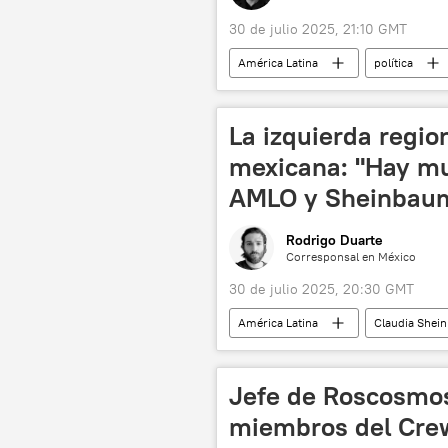
30 de julio 2025, 21:10 GMT
América Latina
política
Sputnik (medio de comunicación)
La izquierda region
mexicana: "Hay m
AMLO y Sheinbau
Rodrigo Duarte
Corresponsal en México
30 de julio 2025, 20:30 GMT
América Latina
Claudia Shei
Andrés Manuel López Obrador
💬 Opinión y Análisis
Congre
Jefe de Roscosmo
miembros del Cre