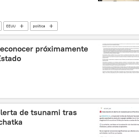
EEUU
política
éxico
Partido Republicano (EEUU)
reconocer próximamente
Estado
lerta de tsunami tras
chatka