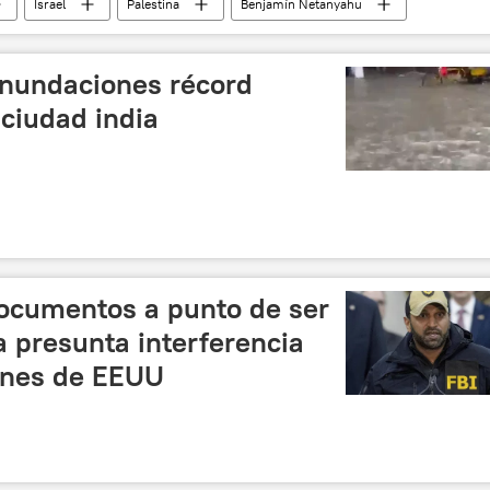
Israel
Palestina
Benjamín Netanyahu
ONU
 inundaciones récord
ciudad india
documentos a punto de ser
a presunta interferencia
iones de EEUU