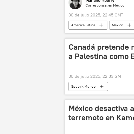
Mariano Yberry
Corresponsal en México
30 de julio 2025, 22:45 GMT
América Latina
México
Instituto Nacional Electoral (INE) de M
💬 Opinión y Análisis
Canadá pretende 
a Palestina como 
30 de julio 2025, 22:33 GMT
Sputnik Mundo
México desactiva a
terremoto en Kam