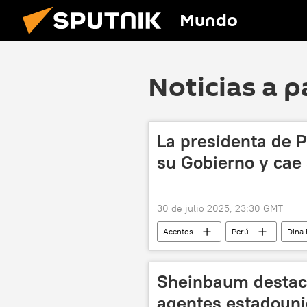
Mundo
Noticias a p
La presidenta de P
su Gobierno y cae
30 de julio 2025, 23:30 GMT
Acentos
Perú
Dina 
Uruguay
Yamandú Orsi
Sheinbaum destaca
agentes estadouni