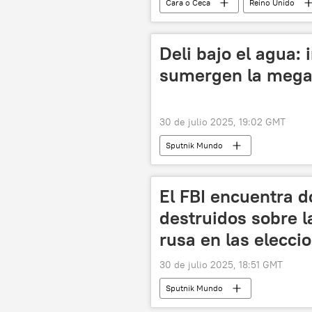
Cara o Ceca
Reino Unido
Keir Starmer
Javier Milei
Deli bajo el agua:
sumergen la mega
30 de julio 2025, 19:02 GMT
Sputnik Mundo
El FBI encuentra 
destruidos sobre l
rusa en las elecc
30 de julio 2025, 18:51 GMT
Sputnik Mundo