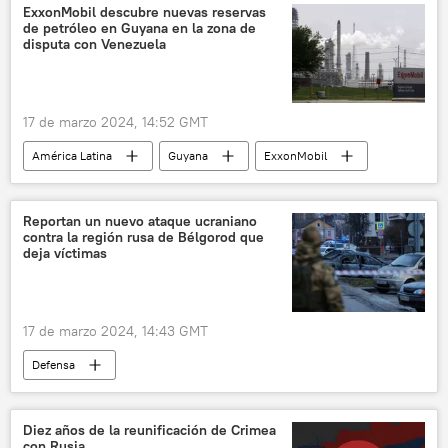
ExxonMobil descubre nuevas reservas
de petróleo en Guyana en la zona de
disputa con Venezuela
17 de marzo 2024, 14:52 GMT
América Latina
Guyana
ExxonMobil
Venezuela
📈 Mercados y finanzas
yacimientos
pozo
petróleo
Reportan un nuevo ataque ucraniano
contra la región rusa de Bélgorod que
disputa territorial
Esequibo
deja víctimas
hidrocarburos
17 de marzo 2024, 14:43 GMT
Defensa
📰 Operación rusa de desmilitarización y desnazificación de Ucrania
🛡️ Zonas de conflicto
Rusia
Ucrania
Diez años de la reunificación de Crimea
con Rusia