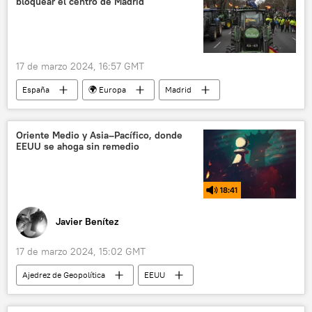
bloquear el centro de Madrid
17 de marzo 2024, 16:57 GMT
España
🌍 Europa
Madrid
protestas
agricultura
granjeros
Oriente Medio y Asia–Pacífico, donde
EEUU se ahoga sin remedio
18:41
Javier Benítez
17 de marzo 2024, 15:02 GMT
Ajedrez de Geopolítica
EEUU
Occidente
China
seguridad