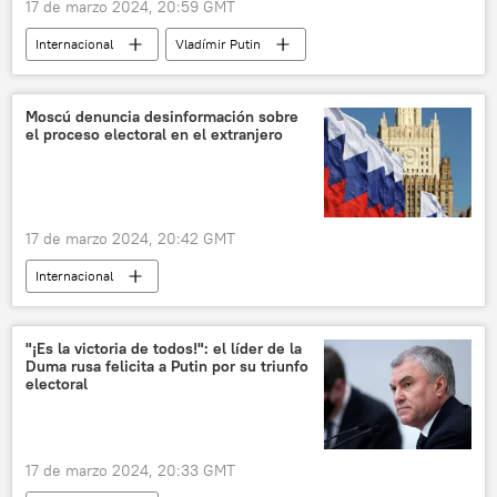
17 de marzo 2024, 20:59 GMT
Internacional
Vladímir Putin
Elecciones presidenciales en Rusia (2024)
Rusia
Moscú denuncia desinformación sobre
el proceso electoral en el extranjero
17 de marzo 2024, 20:42 GMT
Internacional
Elecciones presidenciales en Rusia (2024)
Rusia
"¡Es la victoria de todos!": el líder de la
Duma rusa felicita a Putin por su triunfo
electoral
17 de marzo 2024, 20:33 GMT