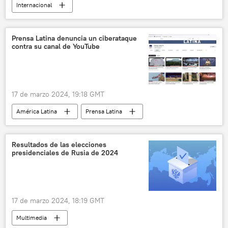
Internacional
Elecciones presidenciales en Rusia (2024)
Vladímir Putin
Viacheslav Volodin
Prensa Latina denuncia un ciberataque
contra su canal de YouTube
política
17 de marzo 2024, 19:18 GMT
América Latina
Prensa Latina
Youtube
Cuba
Fidel Castro
Gabriel García Márquez
Resultados de las elecciones
presidenciales de Rusia de 2024
17 de marzo 2024, 18:19 GMT
Multimedia