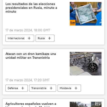
Los resultados de las elecciones
presidenciales en Rusia, minuto a
minuto
17 de marzo 2024, 18:00 GMT
Internacional
Rusia
Elecciones presidenciales en Rusia (2024)
votación
comicios
elecciones
Atacan con un dron kamikaze una
unidad militar en Transnistria
17 de marzo 2024, 17:20 GMT
Defensa
Transnistria
Moldavia
Ucrania
🌍 Europa
dron de ataque
Agricultores españoles vuelven a