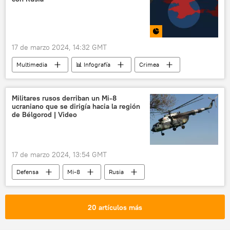
🌍 Europa
17 de marzo 2024, 14:32 GMT
Multimedia
📊 Infografía
Crimea
Sebastopol
Retorno de Crimea a Rusia
política
Rusia
Militares rusos derriban un Mi-8
ucraniano que se dirigía hacia la región
de Bélgorod | Video
17 de marzo 2024, 13:54 GMT
Defensa
Mi-8
Rusia
📰 Operación rusa de desmilitarización y desnazificación de Ucrania
Ucrania
🛡️ Zonas de conflicto
20 artículos más