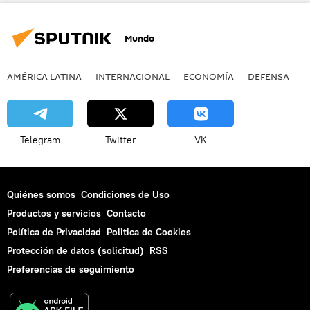
Mundo
AMÉRICA LATINA
INTERNACIONAL
ECONOMÍA
DEFENSA
M
Telegram
Twitter
VK
Quiénes somos
Condiciones de Uso
Productos y servicios
Contacto
Política de Privacidad
Politica de Cookies
Protección de datos (solicitud)
RSS
Preferencias de seguimiento