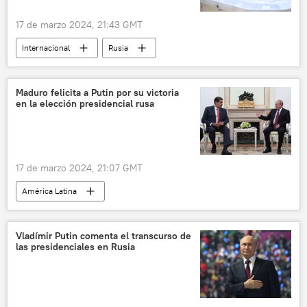
17 de marzo 2024, 21:43 GMT
Internacional
Rusia
Elecciones presidenciales en Rusia (2024)
Maduro felicita a Putin por su victoria
en la elección presidencial rusa
17 de marzo 2024, 21:07 GMT
América Latina
Elecciones presidenciales en Rusia (2024)
Nicolás Maduro
Vladímir Putin
Vladímir Putin comenta el transcurso de
las presidenciales en Rusia
Yván Gil
Moscú
Venezuela
política