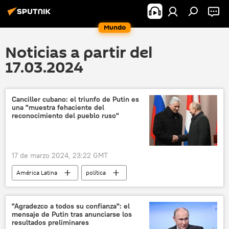
Mundo
Noticias a partir del
17.03.2024
Canciller cubano: el triunfo de Putin es
una "muestra fehaciente del
reconocimiento del pueblo ruso"
17 de marzo 2024, 23:22 GMT
América Latina
política
Elecciones presidenciales en Rusia (2024)
Cuba
Vladímir Putin
"Agradezco a todos su confianza": el
mensaje de Putin tras anunciarse los
Miguel Díaz-Canel Bermúdez
resultados preliminares