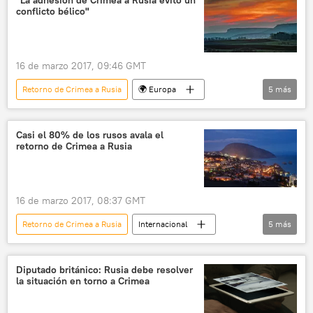
conflicto bélico"
16 de marzo 2017, 09:46 GMT
Retorno de Crimea a Rusia
🌍 Europa
5
más
Internacional
política
Rusia
Crimea
noticias
Casi el 80% de los rusos avala el
retorno de Crimea a Rusia
16 de marzo 2017, 08:37 GMT
Retorno de Crimea a Rusia
Internacional
5
más
Rusia
Crimea
Centro Nacional de Estudios de la Opinión Pública
Diputado británico: Rusia debe resolver
la situación en torno a Crimea
encuesta
noticias