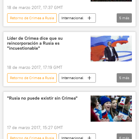
18 de marzo 2017, 17:37 GMT
Retorno de Crimea a Rusia
Internacional
5
más
Rusia
Crimea
reunificación
festival
noticias
Líder de Crimea dice que su
reincorporación a Rusia es
"incuestionable"
18 de marzo 2017, 17:19 GMT
Retorno de Crimea a Rusia
Internacional
5
más
Rusia
Crimea
Serguéi Axiónov
reunificación
noticias
"Rusia no puede existir sin Crimea"
17 de marzo 2017, 15:27 GMT
Retorno de Crimea a Rusia
Internacional
6
más