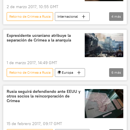
2 de marzo 2017, 10:55 GMT
Retorno de Crimea a Rusia
Internacional
4
más
Rusia
Reino Unido
Crimea
noticias
Expresidente ucraniano atribuye la
separación de Crimea a la anarquía
1 de marzo 2017, 14:49 GMT
Retorno de Crimea a Rusia
🌍 Europa
6
más
Internacional
Rusia
Crimea
Ucrania
Leonid Kravchuk
noticias
Rusia seguirá defendiendo ante EEUU y
otros socios la reincorporación de
Crimea
15 de febrero 2017, 09:17 GMT