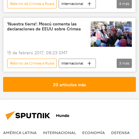
Retorno de Crimea a Rusia
Internacional
4
más
Rusia
EEUU
Crimea
noticias
'Nuestra tierra': Moscú comenta las
declaraciones de EEUU sobre Crimea
15 de febrero 2017, 08:23 GMT
Retorno de Crimea a Rusia
Internacional
3
más
Rusia
Crimea
noticias
20 artículos más
Mundo
AMÉRICA LATINA
INTERNACIONAL
ECONOMÍA
DEFENSA
M