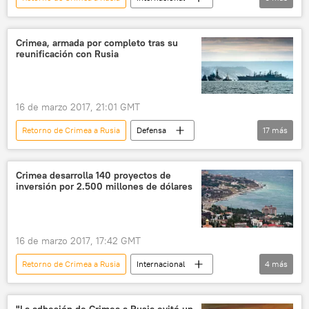
Rusia
Crimea
Natalia Poklónskaya
Ruslán Balbek
Viacheslav Volodin
Crimea, armada por completo tras su
reunificación con Rusia
noticias
16 de marzo 2017, 21:01 GMT
Retorno de Crimea a Rusia
Defensa
17
más
Internacional
Rusia
sociedad
seguridad
Crimea
Crimea desarrolla 140 proyectos de
inversión por 2.500 millones de dólares
Flota del Mar Negro de Rusia
Pántsir-S1
S-400 Triumf
Su-30
Kalibr
submarino Kólpino
aviones
16 de marzo 2017, 17:42 GMT
aviación naval
buques
submarinos
Retorno de Crimea a Rusia
Internacional
4
más
Almirante Makarov
noticias
Rusia
Crimea
📈 Mercados y finanzas
noticias
"La adhesión de Crimea a Rusia evitó un