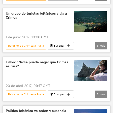
Rusia
Crimea
Puente de Crimea
construcción
noticias
Un grupo de turistas británicos viaja a
Crimea
1 de junio 2017, 10:38 GMT
Retorno de Crimea a Rusia
🌍 Europa
6
más
Internacional
Rusia
Crimea
Reino Unido
🧭 Destinos
noticias
Fillon: "Nadie puede negar que Crimea
es rusa"
20 de abril 2017, 09:17 GMT
Retorno de Crimea a Rusia
🌍 Europa
5
más
Internacional
Rusia
Crimea
François Fillon
noticias
Político británico ve orden y ausencia