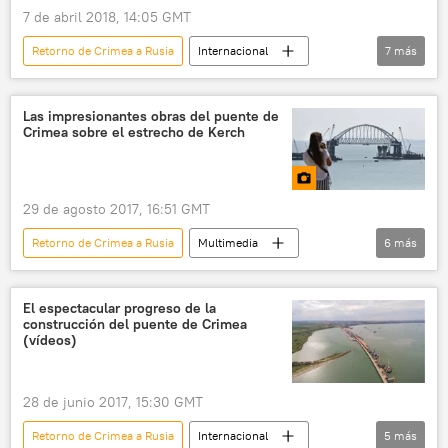
7 de abril 2018, 14:05 GMT
Retorno de Crimea a Rusia
Internacional
7
más
Rusia
Crimea
Puente de Crimea
automóviles
viaje
construcción
Las impresionantes obras del puente de
Crimea sobre el estrecho de Kerch
noticias
29 de agosto 2017, 16:51 GMT
Retorno de Crimea a Rusia
Multimedia
6
más
📷 Fotos
El futuro de Crimea
Crimea
puente
Puente de Kerch
El espectacular progreso de la
construcción del puente de Crimea
Rusia
(vídeos)
28 de junio 2017, 15:30 GMT
Retorno de Crimea a Rusia
Internacional
5
más