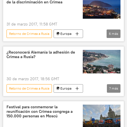
de la discriminación en Crimea
31 de marzo 2017, 11:58 GMT
Retorno de Crimea a Rusia
🌍 Europa
6
más
Internacional
política
Rusia
Reino Unido
Crimea
noticias
¿Reconocerá Alemania la adhesión de
Crimea a Rusia?
30 de marzo 2017, 18:56 GMT
Retorno de Crimea a Rusia
🌍 Europa
7
más
Internacional
política
Rusia
Crimea
Alemania
reunificación
Festival para conmemorar la
reunificación con Crimea congrega a
noticias
150.000 personas en Moscú