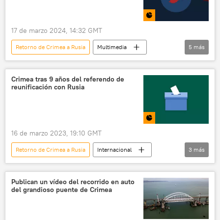
17 de marzo 2024, 14:32 GMT
Retorno de Crimea a Rusia
Multimedia
5
más
📊 Infografía
Crimea
Sebastopol
política
Rusia
Crimea tras 9 años del referendo de
reunificación con Rusia
16 de marzo 2023, 19:10 GMT
Retorno de Crimea a Rusia
Internacional
3
más
Crimea
Rusia
📊 Infografía
Publican un vídeo del recorrido en auto
del grandioso puente de Crimea