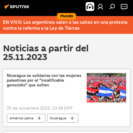
Mundo
EN VIVO: Los argentinos salen a las calles en una protesta
contra la reforma a la Ley de Tierras
Noticias a partir del
25.11.2023
Nicaragua se solidariza con las mujeres
palestinas por el "incalificable
genocidio" que sufren
25 de noviembre 2023, 23:38 GMT
América Latina
Nicaragua
Gobierno de Nicaragua
Palestina