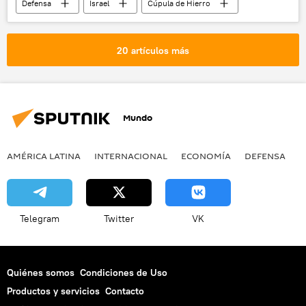
Defensa
Israel
Cúpula de Hierro
defensa aérea
🌍 Oriente Medio
💬 Opinión y Análisis
láser
20 artículos más
🛡️ Industria militar
Mundo
AMÉRICA LATINA
INTERNACIONAL
ECONOMÍA
DEFENSA
M
Telegram
Twitter
VK
Quiénes somos
Condiciones de Uso
Productos y servicios
Contacto