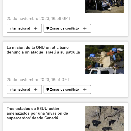
25 de noviembre 2023, 16:56 GMT
Internacional
🛡️ Zonas de conflicto
📰 Conflicto palestino-israelí
Israel
Franja de Gaza
Hamás
La misión de la ONU en el Líbano
denuncia un ataque israelí a su patrulla
🌍 Oriente Medio
25 de noviembre 2023, 16:51 GMT
Internacional
🛡️ Zonas de conflicto
📰 Conflicto palestino-israelí
Líbano
Franja de Gaza
Tres estados de EEUU están
amenazados por una 'invasión de
Fuerzas de Defensa de Israel (FDI)
ONU
supercerdos' desde Canadá
🌍 Oriente Medio