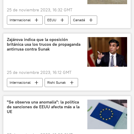
25 de noviembre 2023, 16:32 GMT
Internacional
EEUU
Canadá
medioambiente
animales
cerdos
jabalí
Zajárova indica que la oposición
británica usa los trucos de propaganda
antirrusa contra Sunak
25 de noviembre 2023, 16:12 GMT
Internacional
Rishi Sunak
María Zajárova
Reino Unido
propaganda
"Se observa una anomalía": la política
de sanciones de EEUU afecta más a la
UE