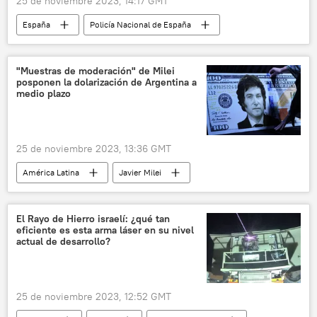
25 de noviembre 2023, 14:17 GMT
España
Policía Nacional de España
seguridad
tráfico de armas
🌍 Europa
criminalidad
drogas
"Muestras de moderación" de Milei
posponen la dolarización de Argentina a
medio plazo
25 de noviembre 2023, 13:36 GMT
América Latina
Javier Milei
Argentina
Luis Caputo
💶 Divisas
📈 Mercados y finanzas
peso argentino
El Rayo de Hierro israelí: ¿qué tan
eficiente es esta arma láser en su nivel
dólar
actual de desarrollo?
25 de noviembre 2023, 12:52 GMT