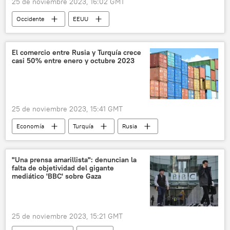
25 de noviembre 2023, 16:02 GMT
Occidente
EEUU
Unión Europea (UE)
Elecciones presidenciales de EEUU (2024)
El comercio entre Rusia y Turquía crece
casi 50% entre enero y octubre 2023
🌍 Europa
Alemania
Francia
💬 Opinión y Análisis
Joe Biden
📰 Operación rusa de desmilitarización y desnazificación de Ucrania
25 de noviembre 2023, 15:41 GMT
Economía
Economía
Turquía
Rusia
📈 Mercados y finanzas
relaciones comerciales
"Una prensa amarillista": denuncian la
falta de objetividad del gigante
relaciones económicas
mediático 'BBC' sobre Gaza
25 de noviembre 2023, 15:21 GMT