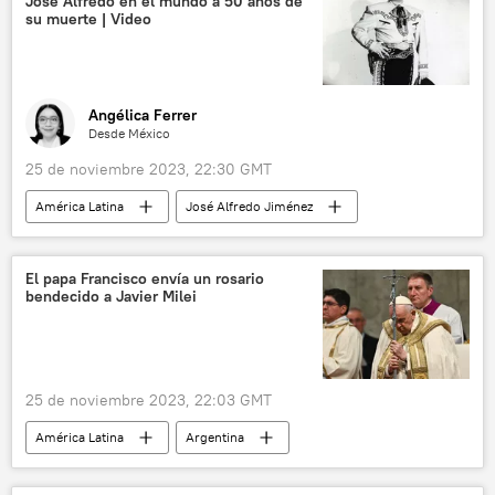
José Alfredo en el mundo a 50 años de
su muerte | Video
Angélica Ferrer
Desde México
25 de noviembre 2023, 22:30 GMT
América Latina
José Alfredo Jiménez
música
Chavela Vargas
música ranchera
Mariachi
El papa Francisco envía un rosario
bendecido a Javier Milei
📝 Reportajes
México
sociedad
Guanajuato
migración
corridos tumbados
🎭 Arte y cultura
25 de noviembre 2023, 22:03 GMT
Paloma Jiménez Gálvez
América Latina
Argentina
Javier Milei
Papa Francisco