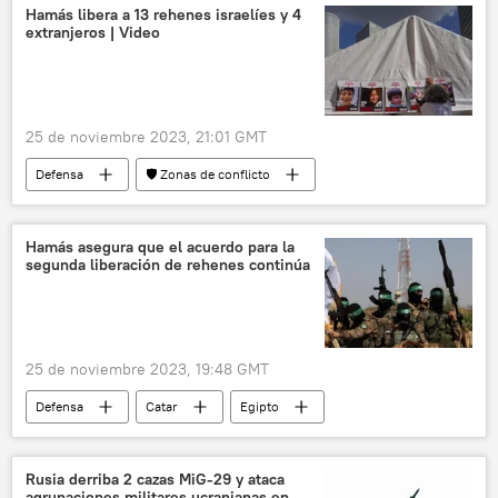
sociedad
religión
Hamás libera a 13 rehenes israelíes y 4
extranjeros | Video
25 de noviembre 2023, 21:01 GMT
Defensa
🛡️ Zonas de conflicto
📰 Conflicto palestino-israelí
Hamás
Cruz Roja
Israel
rehenes
Hamás asegura que el acuerdo para la
segunda liberación de rehenes continúa
25 de noviembre 2023, 19:48 GMT
Defensa
Catar
Egipto
Hamás
Rusia derriba 2 cazas MiG-29 y ataca
agrupaciones militares ucranianas en