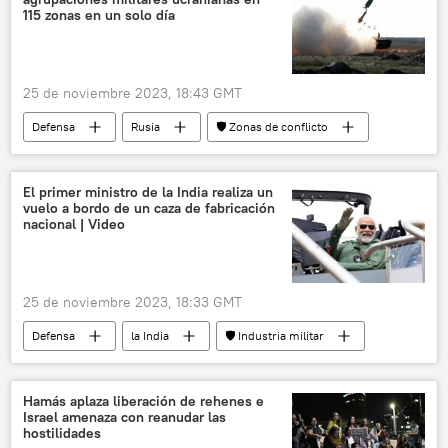
115 zonas en un solo día
25 de noviembre 2023, 18:43 GMT
Defensa
Rusia
🛡️ Zonas de conflicto
📰 Operación rusa de desmilitarización y desnazificación de Ucrania
Ucrania
Ministerio de Defensa de Rusia
El primer ministro de la India realiza un
vuelo a bordo de un caza de fabricación
nacional | Video
25 de noviembre 2023, 18:33 GMT
Defensa
la India
🛡️ Industria militar
🛡️ Defensa viral
avión de caza
aviones de caza
aviones
Hamás aplaza liberación de rehenes e
Israel amenaza con reanudar las
hostilidades