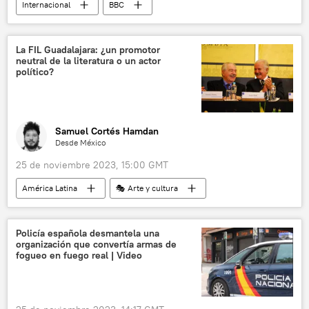
Internacional
BBC
📰 Conflicto palestino-israelí
🌍 Oriente Medio
periodismo
Israel
La FIL Guadalajara: ¿un promotor
neutral de la literatura o un actor
Palestina
💬 Opinión y Análisis
político?
Samuel Cortés Hamdan
Desde México
25 de noviembre 2023, 15:00 GMT
América Latina
🎭 Arte y cultura
México
💬 Opinión y Análisis
Ciudad de México (CDMX)
Policía española desmantela una
organización que convertía armas de
Universidad Nacional Autónoma de México (UNAM)
fogueo en fuego real | Video
Guadalajara
Jalisco
literatura
Vladímir Lenin