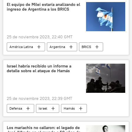
mujeres
Rosario Murillo
El equipo de Milei estaría analizando el
ingreso de Argentina a los BRICS
Franja de Gaza
📰 Conflicto palestino-israelí
25 de noviembre 2023, 22:40 GMT
América Latina
Argentina
BRICS
📈 Mercados y finanzas
Javier Milei
Israel habría recibido un informe a
detalle sobre el ataque de Hamás
25 de noviembre 2023, 22:39 GMT
Defensa
Israel
Hamás
🛡️ Zonas de conflicto
📰 Conflicto palestino-israelí
Franja de Gaza
Los mariachis no callaron: el legado de