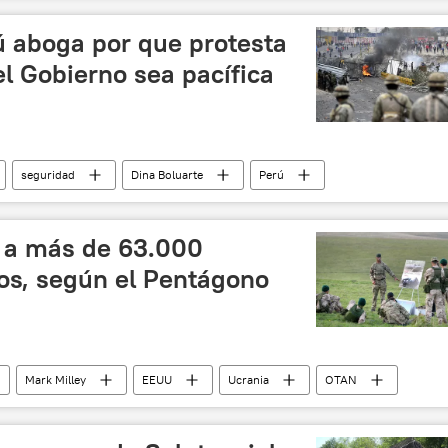
ú aboga por que protesta
l Gobierno sea pacífica
seguridad
Dina Boluarte
Perú
n Perú tras la destitución de Castillo
 a más de 63.000
os, según el Pentágono
Mark Milley
EEUU
Ucrania
OTAN
smilitarización y desnazificación de Ucrania
🌍 Europa
nistro de armas a Ucrania