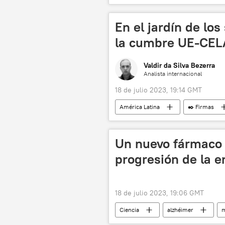
Unión Europea (UE)
En el jardín de lo
la cumbre UE-CE
Valdir da Silva Bezerra
Analista internacional
18 de julio 2023, 19:14 GMT
América Latina
✒️ Firmas
🌍 Europa
Unión Europea (U
Un nuevo fármaco 
progresión de la 
18 de julio 2023, 19:06 GMT
Ciencia
alzhéimer
m