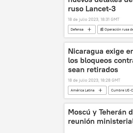
ruso Lancet-3
18 de julio 2023, 18:31 GMT
Defensa
📰 Operación rusa de
🛡️ Zonas de conflicto
Rusia
🛡️ Industria militar
kamikaze
Nicaragua exige 
los bloqueos contr
sean retirados
18 de julio 2023, 18:28 GMT
América Latina
Cumbre UE-
Denis Moncada
Unión Europe
ONU
CELAC
Moscú y Teherán d
reunión ministeria