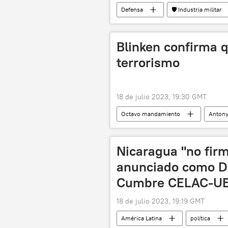
Defensa
🛡️ Industria militar
Jake Sullivan
Ucrania
Blinken confirma 
terrorismo
18 de julio 2023, 19:30 GMT
Octavo mandamiento
Antony
Puente de Crimea
EEUU
Nicaragua "no fir
anunciado como Dec
Cumbre CELAC-U
18 de julio 2023, 19:19 GMT
América Latina
política