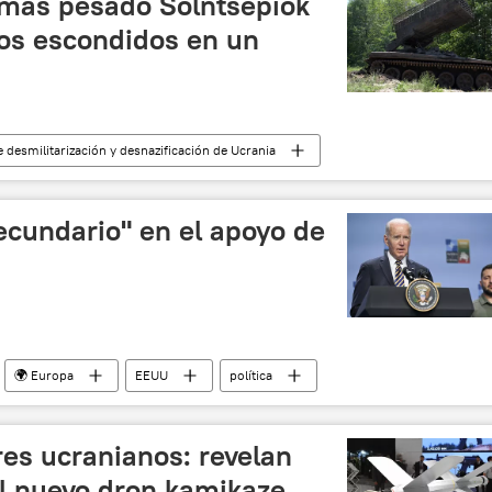
lamas pesado Solntsepiok
vos escondidos en un
 desmilitarización y desnazificación de Ucrania
Solntsepiok
seguridad
Rusia
Ucrania
ecundario" en el apoyo de
🌍 Europa
EEUU
política
 y desnazificación de Ucrania
OTAN
China
ares ucranianos: revelan
el nuevo dron kamikaze