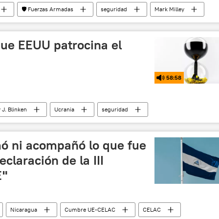
🛡️ Fuerzas Armadas
seguridad
Mark Milley
Occidente
EEUU
F-16
que EEUU patrocina el
58:58
 J. Blinken
Ucrania
seguridad
mó ni acompañó lo que fue
laración de la III
E"
Nicaragua
Cumbre UE-CELAC
CELAC