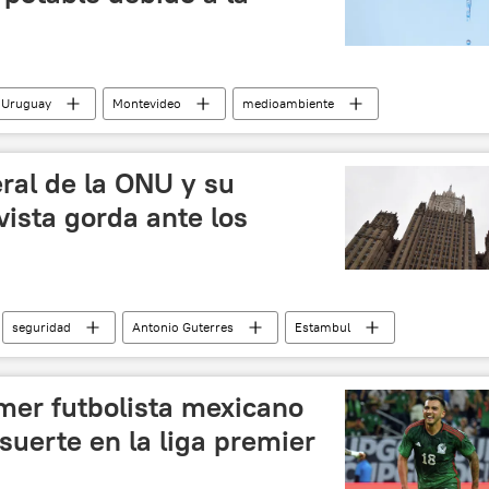
Uruguay
Montevideo
medioambiente
eral de la ONU y su
vista gorda ante los
seguridad
Antonio Guterres
Estambul
rio de Estambul
acuerdos
Togliatti
Ucrania
imer futbolista mexicano
suerte en la liga premier