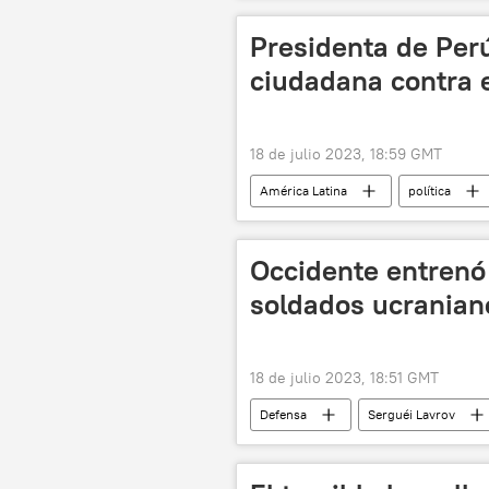
Presidenta de Per
ciudadana contra e
18 de julio 2023, 18:59 GMT
América Latina
política
protestas
📰 Crisis política e
Occidente entrenó
soldados ucranian
18 de julio 2023, 18:51 GMT
Defensa
Serguéi Lavrov
Rusia
📰 Operación rusa de de
🛡️ Zonas de conflicto
📰 Sumi