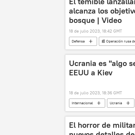
El temible lanzal
alcanza los objeti
bosque | Video
18 de julio 2023, 18:42 GMT
Defensa
📰 Operación rusa de
🛡️ Zonas de conflicto
TOS-1A 
🌍 Europa
Ucrania es "algo s
EEUU a Kiev
18 de julio 2023, 18:36 GMT
Internacional
Ucrania
📰 Operación rusa de desmilitarización
🌏 Asia
El horror de milit
nuevos detalles d