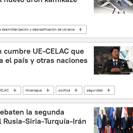
 desmilitarización y desnazificación de Ucrania
dron de ataque
Ucrania
🌍 Europa
en cumbre UE-CELAC que
a el país y otras naciones
CELAC
Nicaragua
política
seguridad
a (UE)
Occidente
Gobierno de Nicaragua
ebaten la segunda
l Rusia-Siria-Turquía-Irán