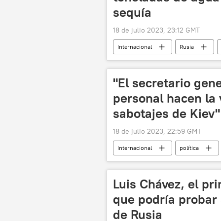
sequía
18 de julio 2023, 23:12 GMT
Internacional
Rusia
"El secretario gen
personal hacen la 
sabotajes de Kiev"
18 de julio 2023, 22:59 GMT
Internacional
política
ONU
📰 El acuerdo alimenta
Vladímir Putin
Luis Chávez, el pr
que podría probar 
de Rusia