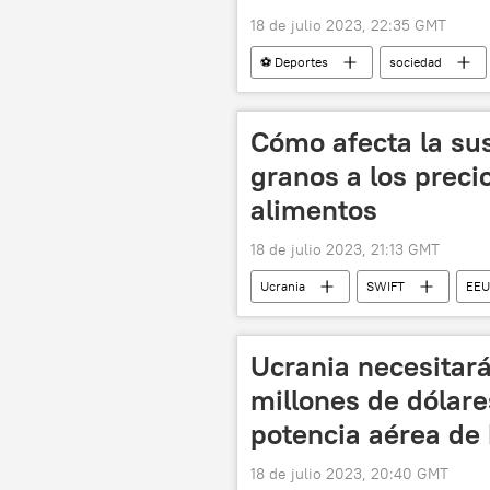
18 de julio 2023, 22:35 GMT
⚽ Deportes
sociedad
Cómo afecta la su
granos a los preci
alimentos
18 de julio 2023, 21:13 GMT
Ucrania
SWIFT
EE
📰 El acuerdo alimentario de Estambul
Ucrania necesitará
millones de dólare
potencia aérea de
18 de julio 2023, 20:40 GMT