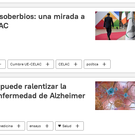
s soberbios: una mirada a
LAC
Cumbre UE-CELAC
CELAC
política
E)
puede ralentizar la
enfermedad de Alzheimer
edicina
ensayo
💗 Salud