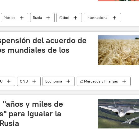
México
Rusia
fútbol
Internacional
spensión del acuerdo de
os mundiales de los
UU
ONU
Economía
📈 Mercados y finanzas
Rusia
 "años y miles de
s" para igualar la
 Rusia