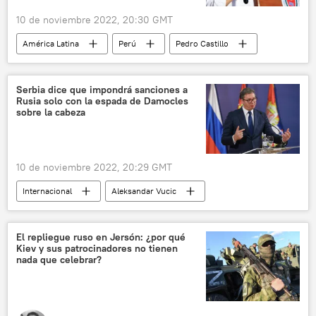
10 de noviembre 2022, 20:30 GMT
América Latina
Perú
Pedro Castillo
política
Congreso de Perú
📰 Crisis política en Perú tras la destitución de Castillo
Serbia dice que impondrá sanciones a
Rusia solo con la espada de Damocles
sobre la cabeza
10 de noviembre 2022, 20:29 GMT
Internacional
Aleksandar Vucic
Serbia
sanciones
Rusia
El repliegue ruso en Jersón: ¿por qué
Kiev y sus patrocinadores no tienen
nada que celebrar?