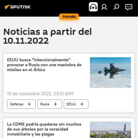
Mundo
Noticias a partir del
10.11.2022
EEUU busca "intencionalmente"
provocar a Rusia con una maniobra de
misiles en el Ártico
10 de noviembre 2022, 23:21 GMT
Defensa
Rusia
EEUU
Ártico
OTAN
Múrmansk
seguridad
📰 Ampliación de la OTAN
La CDMX podría quedarse sin muchos
de sus árboles por la voracidad
Finlandia
Suecia
inmobiliaria y las plagas