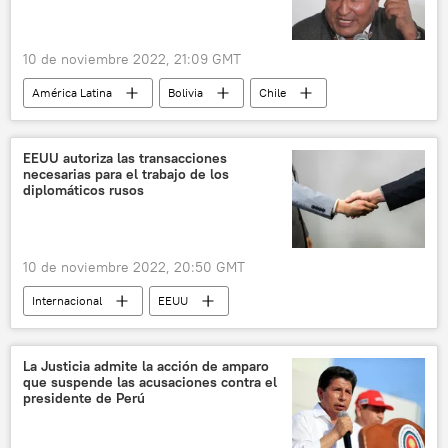
10 de noviembre 2022, 21:09 GMT
América Latina
Bolivia
Chile
CIA
Evo Morales
Gabriel Boric
Nicaragua
EEUU autoriza las transacciones
necesarias para el trabajo de los
diplomáticos rusos
10 de noviembre 2022, 20:50 GMT
Internacional
EEUU
La Justicia admite la acción de amparo
que suspende las acusaciones contra el
presidente de Perú