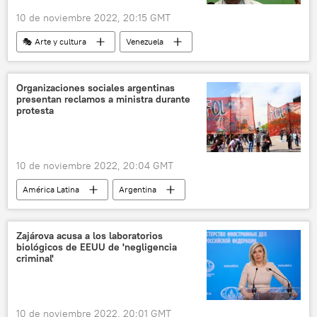
10 de noviembre 2022, 20:15 GMT
🎭 Arte y cultura
Venezuela
Rafael Cadenas
poesía
América Latina
Premio Cervantes
Organizaciones sociales argentinas
presentan reclamos a ministra durante
protesta
10 de noviembre 2022, 20:04 GMT
América Latina
Argentina
crisis social
pobreza
derecho a la vivienda
protestas
Zajárova acusa a los laboratorios
biológicos de EEUU de 'negligencia
criminal'
10 de noviembre 2022, 20:01 GMT