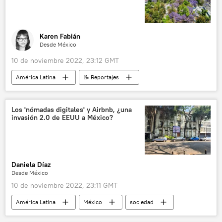
Karen Fabián
Desde México
10 de noviembre 2022, 23:12 GMT
América Latina
📝 Reportajes
Ciudad de México (CDMX)
México
sociedad
medioambiente
Los 'nómadas digitales' y Airbnb, ¿una
invasión 2.0 de EEUU a México?
Daniela Díaz
Desde México
10 de noviembre 2022, 23:11 GMT
América Latina
México
sociedad
Airbnb
📝 Reportajes