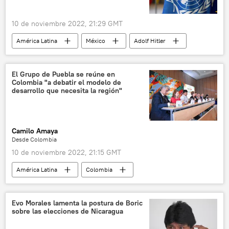
10 de noviembre 2022, 21:29 GMT
América Latina
México
Adolf Hitler
Ciudad de México (CDMX)
Israel
ONU
Tercer Reich
Twitter
El Grupo de Puebla se reúne en
Colombia "a debatir el modelo de
Alemania nazi
delitos de odio
odio
desarrollo que necesita la región"
antisemitismo
historia
Camilo Amaya
Desde Colombia
10 de noviembre 2022, 21:15 GMT
América Latina
Colombia
Grupo de Puebla
Gustavo Petro
Marco Enríquez-Ominami
integración
Evo Morales lamenta la postura de Boric
sobre las elecciones de Nicaragua
progresismo
💬 Entrevistas