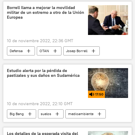
Borrell llama a mejorar la movilidad
militar de un extremo a otro de la Unión
Europea
10 de noviembre 2022, 22:36 GMT
Defensa
OTAN
Josep Borrell
Unión Europea (UE)
Ucrania
Comisión Europea
seguridad
Estudio alerta por la pérdida de
pastizales y sus daños en Sudamérica
seguridad cibernética
17:50
10 de noviembre 2022, 22:10 GMT
Big Bang
suelos
medioambiente
ecología
Argentina
Uruguay
Brasil
ecosistema
agricultura
Los detalles de la esperada visita del