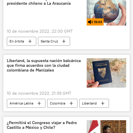
presidente chileno a La Araucanía
deforestación
19:43
10 de noviembre 2022, 22:00 GMT
En órbita
Santa Cruz
Luis Fernando Camacho
Gabriel Boric
seguridad
Sebastián Piñera
Liberland, la supuesta nación balcánica
que firma acuerdos con la ciudad
Grupo de Puebla
La Araucanía
colombiana de Manizales
estado de excepción
Chile
Gobierno de Chile
10 de noviembre 2022, 21:39 GMT
Resistencia Ancestral Mapuche (RAM)
América Latina
Colombia
Liberland
mapuches
pueblos originarios
Balcanes
Serbia
Croacia
Vit Jedlicka
Alianza Verde
¿Permitirá el Congreso viajar a Pedro
Castillo a México y Chile?