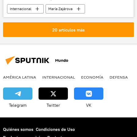
Internacional
María Zajárova
20 artículos más
Mundo
AMÉRICA LATINA
INTERNACIONAL
ECONOMÍA
DEFENSA
M
Telegram
Twitter
VK
Quiénes somos
Condiciones de Uso