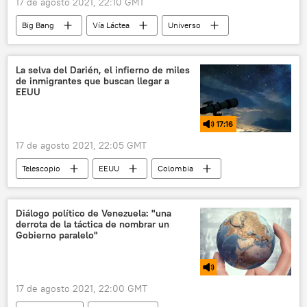
17 de agosto 2021, 22:10 GMT
Big Bang
Vía Láctea
Universo
materia oscura
galaxia
estrellas
colisión
La Guerra de las Galaxias
La selva del Darién, el infierno de miles
de inmigrantes que buscan llegar a
Hubble (telescopio)
EEUU
17:16
17 de agosto 2021, 22:05 GMT
Telescopio
EEUU
Colombia
Panamá
inmigrantes
Diálogo político de Venezuela: "una
derrota de la táctica de nombrar un
Gobierno paralelo"
17 de agosto 2021, 22:00 GMT