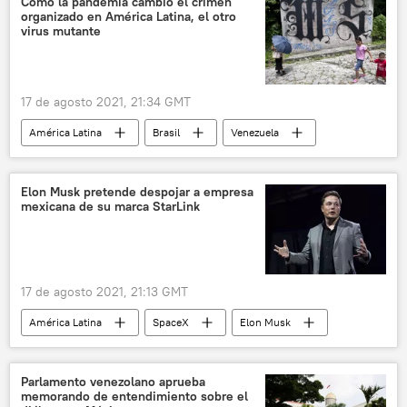
Cómo la pandemia cambió el crimen
organizado en América Latina, el otro
virus mutante
17 de agosto 2021, 21:34 GMT
América Latina
Brasil
Venezuela
Colombia
Guatemala
Honduras
El Salvador
crimen
Elon Musk pretende despojar a empresa
mexicana de su marca StarLink
crimen organizado
México
17 de agosto 2021, 21:13 GMT
América Latina
SpaceX
Elon Musk
México
🏛️ Compañías
Parlamento venezolano aprueba
memorando de entendimiento sobre el