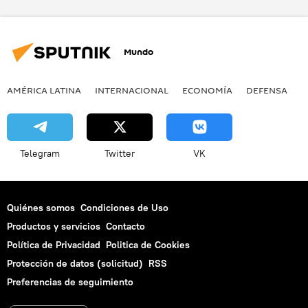
Mundo
AMÉRICA LATINA
INTERNACIONAL
ECONOMÍA
DEFENSA
M
Telegram
Twitter
VK
Quiénes somos
Condiciones de Uso
Productos y servicios
Contacto
Política de Privacidad
Politica de Cookies
Protección de datos (solicitud)
RSS
Preferencias de seguimiento