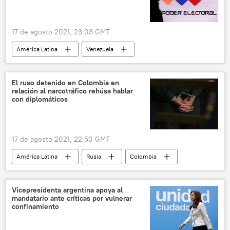
17 de agosto 2021, 23:03 GMT
América Latina
Venezuela
Consejo Nacional Electoral de Venezuela (CNE)
El ruso detenido en Colombia en
relación al narcotráfico rehúsa hablar
con diplomáticos
17 de agosto 2021, 22:50 GMT
América Latina
Rusia
Colombia
Vicepresidenta argentina apoya al
mandatario ante críticas por vulnerar
confinamiento