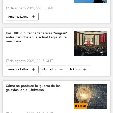
17 de agosto 2021, 22:39 GMT
América Latina
Cristina Fernández de Kirchner
Argentina
Alberto Fernández
Casi 100 diputados federales "migran"
entre partidos en la actual Legislatura
mexicana
17 de agosto 2021, 22:13 GMT
América Latina
diputados
México
Partido Revolucionario Institucional (PRI)
Partido Acción Nacional (PAN)
Morena
Cómo se produce la 'guerra de las
galaxias' en el Universo
14:31