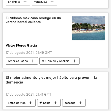
En órbita
Venezuela
Nicolás Maduro
Haití
Caracas
Henrique Capriles
Leopoldo López
El turismo mexicano resurge en un
verano boreal caliente
Consejo Nacional Electoral de Venezuela (CNE)
Jorge Arreaza
Juan Guaidó
México
Víctor Flores García
17 de agosto 2021, 21:49 GMT
América Latina
💬 Opinión y Análisis
México
El mejor alimento y el mejor hábito para prevenir la
demencia
17 de agosto 2021, 21:41 GMT
Estilo de vida
💗 Salud
pescado
alzhéimer
🥚 Alimentación