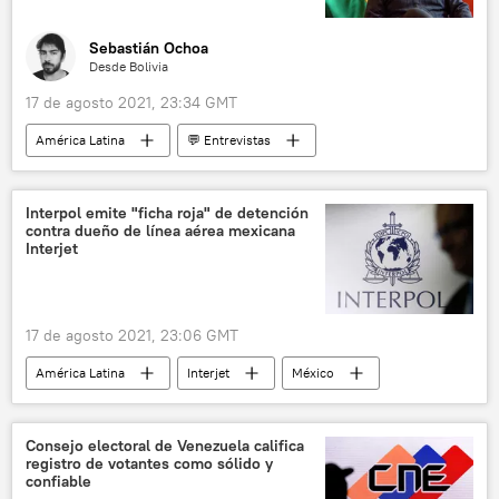
Sebastián Ochoa
Desde Bolivia
17 de agosto 2021, 23:34 GMT
América Latina
💬 Entrevistas
Bolivia
Organización de Estados Americanos (OEA)
Interpol emite "ficha roja" de detención
contra dueño de línea aérea mexicana
Luis Almagro
Freddy Mamani
Interjet
relaciones internacionales
17 de agosto 2021, 23:06 GMT
América Latina
Interjet
México
Consejo electoral de Venezuela califica
registro de votantes como sólido y
confiable