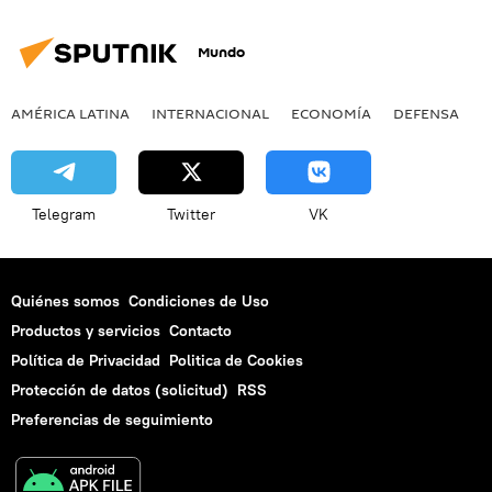
Mundo
AMÉRICA LATINA
INTERNACIONAL
ECONOMÍA
DEFENSA
M
Telegram
Twitter
VK
Quiénes somos
Condiciones de Uso
Productos y servicios
Contacto
Política de Privacidad
Politica de Cookies
Protección de datos (solicitud)
RSS
Preferencias de seguimiento