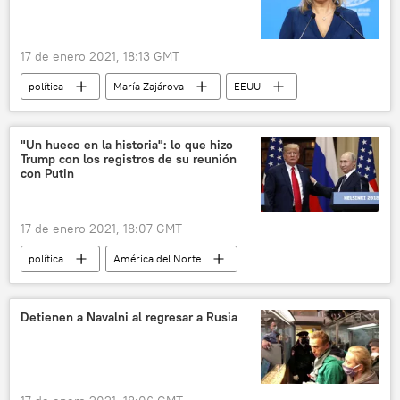
17 de enero 2021, 18:13 GMT
política
María Zajárova
EEUU
sanciones
represión
dominio
Rusia
Defensa
noticias
"Un hueco en la historia": lo que hizo
Trump con los registros de su reunión
con Putin
17 de enero 2021, 18:07 GMT
política
América del Norte
Internacional
EEUU
Donald Trump
Vladímir Putin
Administración de EEUU
Detienen a Navalni al regresar a Rusia
leyes
registros
Rusia
noticias