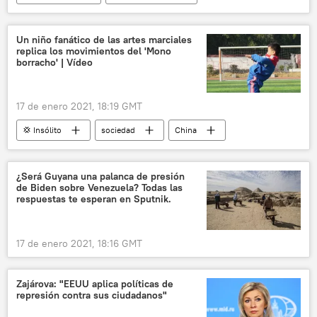
Honduras
Guatemala
migración
noticias
Un niño fanático de las artes marciales
replica los movimientos del 'Mono
borracho' | Vídeo
17 de enero 2021, 18:19 GMT
💢 Insólito
sociedad
China
Jackie Chan
artes marciales
noticias
¿Será Guyana una palanca de presión
de Biden sobre Venezuela? Todas las
respuestas te esperan en Sputnik.
17 de enero 2021, 18:16 GMT
Zajárova: "EEUU aplica políticas de
represión contra sus ciudadanos"