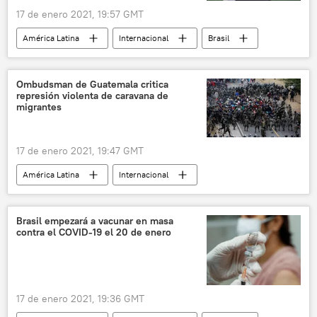
17 de enero 2021, 19:57 GMT
América Latina
Internacional
Brasil
vacunación
COVID-19
noticias
Ombudsman de Guatemala critica
represión violenta de caravana de
migrantes
17 de enero 2021, 19:47 GMT
América Latina
Internacional
Guatemala
Centroamérica
Honduras
migración
noticias
Brasil empezará a vacunar en masa
contra el COVID-19 el 20 de enero
17 de enero 2021, 19:36 GMT