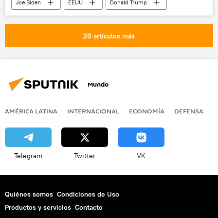
Joe Biden
EEUU
Donald Trump
Serguéi Lavrov
7 días
Nord Stream 2
20 artículos más
Mundo
AMÉRICA LATINA
INTERNACIONAL
ECONOMÍA
DEFENSA
M
Telegram
Twitter
VK
Quiénes somos
Condiciones de Uso
Productos y servicios
Contacto