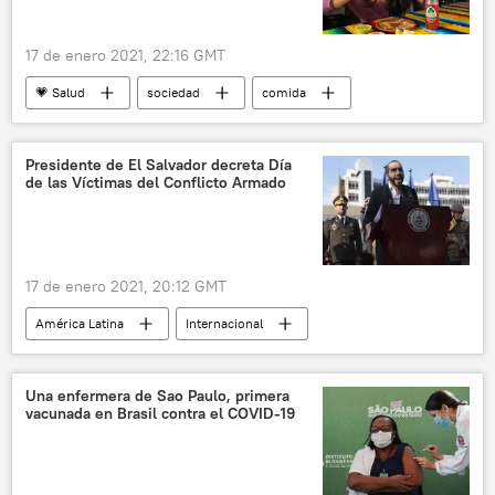
17 de enero 2021, 22:16 GMT
💗 Salud
sociedad
comida
comida basura
comida rápida
comida chatarra
comida saludable
Presidente de El Salvador decreta Día
de las Víctimas del Conflicto Armado
psicología
adicción
🥚 Alimentación
noticias
17 de enero 2021, 20:12 GMT
América Latina
Internacional
El Salvador
Guerra civil de El Salvador
Nayib Bukele
noticias
Una enfermera de Sao Paulo, primera
vacunada en Brasil contra el COVID-19