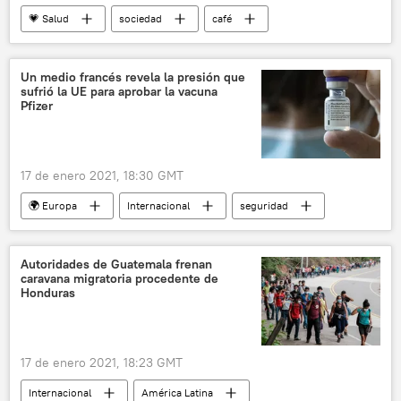
💗 Salud
sociedad
café
cafeína
ansiedad
insomnio
noticias
Un medio francés revela la presión que
sufrió la UE para aprobar la vacuna
Pfizer
17 de enero 2021, 18:30 GMT
🌍 Europa
Internacional
seguridad
sociedad
💗 Salud
Pfizer
vacunación contra el COVID-19
problemas
Autoridades de Guatemala frenan
caravana migratoria procedente de
presión
Unión Europea (UE)
Honduras
noticias
17 de enero 2021, 18:23 GMT
Internacional
América Latina