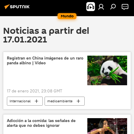
Mundo
Noticias a partir del
17.01.2021
Registran en China imágenes de un raro
panda albino | Vídeo
17 de enero 2021, 23:08 GMT
Internacional
medioambiente
sociedad
panda
osos
China
🌏 Asia
noticias
Adicción a la comida: las señales de
alerta que no debes ignorar