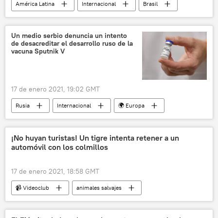
América Latina
Internacional
Brasil
vacunación
COVID-19
noticias
Un medio serbio denuncia un intento
de desacreditar el desarrollo ruso de la
vacuna Sputnik V
17 de enero 2021, 19:02 GMT
Rusia
Internacional
🌍 Europa
Sputnik V (vacuna)
vacunación contra el COVID-19
vacunación
¡No huyan turistas! Un tigre intenta retener a un
automóvil con los colmillos
noticias
17 de enero 2021, 18:58 GMT
📹 Videoclub
animales salvajes
safari
animales
🧭 Destinos