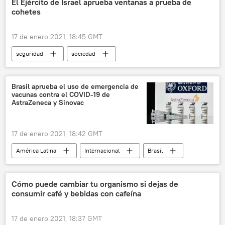
El Ejército de Israel aprueba ventanas a prueba de
cohetes
17 de enero 2021, 18:45 GMT
seguridad
sociedad
🌍 Oriente Medio
Internacional
Israel
noticias
Brasil aprueba el uso de emergencia de
vacunas contra el COVID-19 de
AstraZeneca y Sinovac
17 de enero 2021, 18:42 GMT
América Latina
Internacional
Brasil
AstraZeneca
vacunación
coronavirus
pandemia de coronavirus
Cómo puede cambiar tu organismo si dejas de
consumir café y bebidas con cafeína
COVID-19
vacunación contra el COVID-19
💗 Salud
noticias
17 de enero 2021, 18:37 GMT