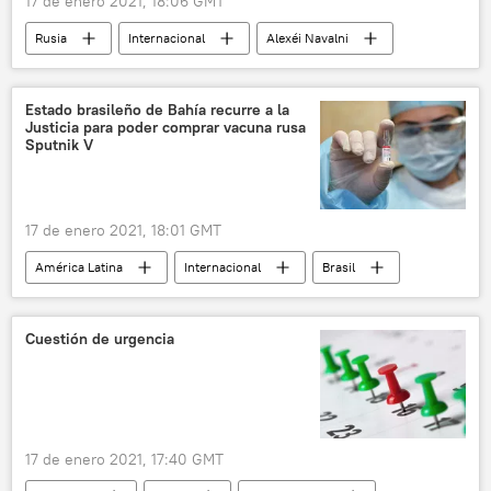
17 de enero 2021, 18:06 GMT
Rusia
Internacional
Alexéi Navalni
FSIN
detención
El regreso de Navalni a Rusia
noticias
Estado brasileño de Bahía recurre a la
Justicia para poder comprar vacuna rusa
Sputnik V
17 de enero 2021, 18:01 GMT
América Latina
Internacional
Brasil
vacunación
Sputnik V (vacuna)
noticias
Cuestión de urgencia
17 de enero 2021, 17:40 GMT