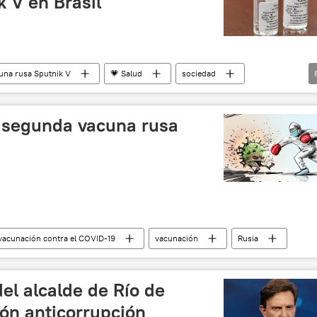
 V en Brasil
cuna rusa Sputnik V
💗 Salud
sociedad
Rusia
Brasil
Sputnik V (vacuna)
a segunda vacuna rusa
vacunación contra el COVID-19
vacunación
Rusia
del alcalde de Río de
ón anticorrupción