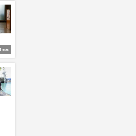
1
más