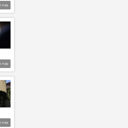
1
más
4
más
6
más