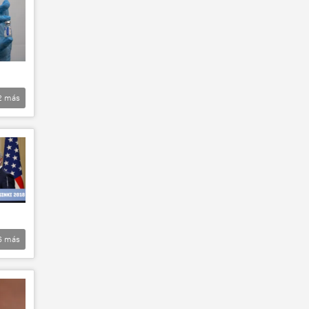
2
más
6
más