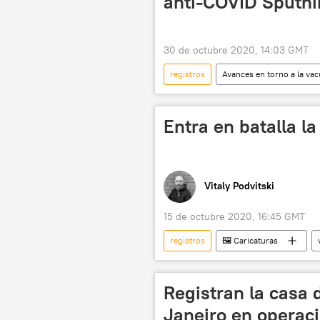
anti-COVID Sputnik
30 de octubre 2020, 14:03 GMT
registros
Avances en torno a la va
América Latina
Internacional
noticias
Entra en batalla l
Vitaly Podvitski
15 de octubre 2020, 16:45 GMT
registros
🖼️ Caricaturas
Registran la casa 
Janeiro en operaci