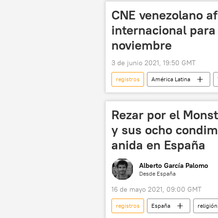
CNE venezolano a
internacional para
noviembre
3 de junio 2021, 19:50 GMT
registros
América Latina
elecciones
Rezar por el Monst
y sus ocho condime
anida en España
Alberto García Palomo
Desde España
16 de mayo 2021, 09:00 GMT
registros
España
religión