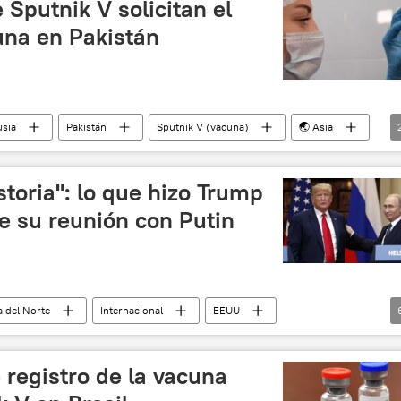
 Sputnik V solicitan el
una en Pakistán
usia
Pakistán
Sputnik V (vacuna)
🌏 Asia
storia": lo que hizo Trump
de su reunión con Putin
 del Norte
Internacional
EEUU
Administración de EEUU
leyes
Rusia
e registro de la vacuna