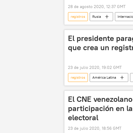
28 de agosto 2020, 12:37 GMT
registros
Rusia
Internaci
Desarrollo y ensayos de la vacuna con
coronavirus
🌏 Asia
El presidente para
que crea un regist
23 de julio 2020, 19:02 GMT
registros
América Latina
ley
agresión
agresi
El CNE venezolano
participación en la
electoral
23 de julio 2020, 18:56 GMT