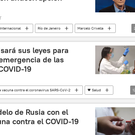
T
Internacional
Río de Janeiro
Marcelo Crivella
isará sus leyes para
 emergencia de las
 COVID-19
la vacuna contra el coronavirus SARS-CoV-2
💗 Salud
1
China
Sputnik V (vacuna)
vacunación
AstraZeneca
emergencia
pandemia
elo de Rusia con el
sia
noticias
una contra el COVID-19