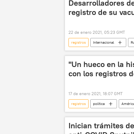
Desarrolladores de
registro de su vac
22 de enero 2021, 05:23 GMT
registros
Internacional
R
vacunación
noticias
"Un hueco en la hi
con los registros 
17 de enero 2021, 18:07 GMT
registros
política
América
Donald Trump
Vladímir Putin
noticias
Inician trámites d