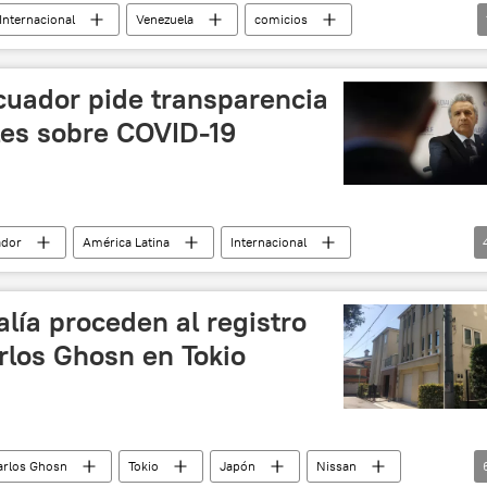
Internacional
Venezuela
comicios
cuador pide transparencia
ales sobre COVID-19
ador
América Latina
Internacional
coronavirus
Ecuador
noticias
alía proceden al registro
rlos Ghosn en Tokio
arlos Ghosn
Tokio
Japón
Nissan