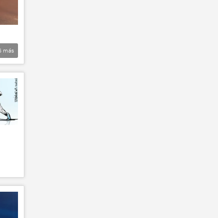
6
más