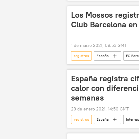
Los Mossos registr
Club Barcelona en
1 de marzo 2021, 09:53 GMT
registros
España
FC Barc
España registra cif
calor con diferenc
semanas
29 de enero 2021, 14:50 GMT
registros
España
Interna
calor
ola de calor
t