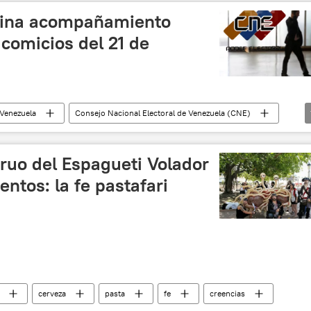
fina acompañamiento
 comicios del 21 de
Venezuela
Consejo Nacional Electoral de Venezuela (CNE)
ruo del Espagueti Volador
ntos: la fe pastafari
cerveza
pasta
fe
creencias