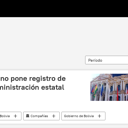
Período
ano pone registro de
inistración estatal
Bolivia
🏛️ Compañías
Gobierno de Bolivia