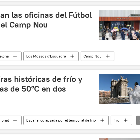
an las oficinas del Fútbol
 el Camp Nou
elona
Los Mossos d'Esquadra
Camp Nou
ras históricas de frío y
ias de 50ºC en dos
cional
España, colapsada por el temporal de frío
frío
emporal
noticias