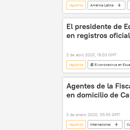
registros
América Latina
elecciones
noticias
El presidente de E
en registros ofici
2 de abril 2020, 19:03 GMT
registros
📰 El coronavirus en Ecu
coronavirus en América Latina
Agentes de la Fisc
en domicilio de Ca
2 de enero 2020, 05:55 GMT
registros
Internacional
C