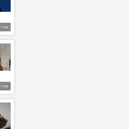
2
más
2
más