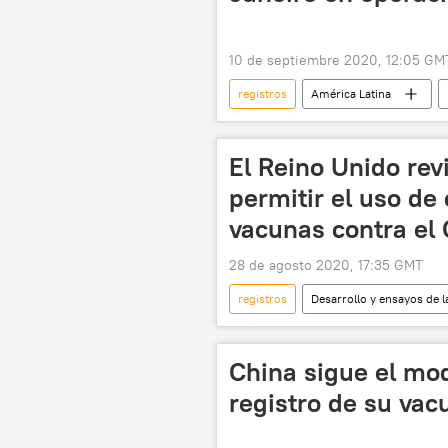
10 de septiembre 2020, 12:05 GM
registros
América Latina
corrupción
noticias
El Reino Unido rev
permitir el uso de
vacunas contra el
28 de agosto 2020, 17:35 GMT
registros
Desarrollo y ensayos de 
sociedad
Reino Unido
vacunación contra el COVID-19
China sigue el mod
pandemia de coronavirus
Ru
registro de su vac