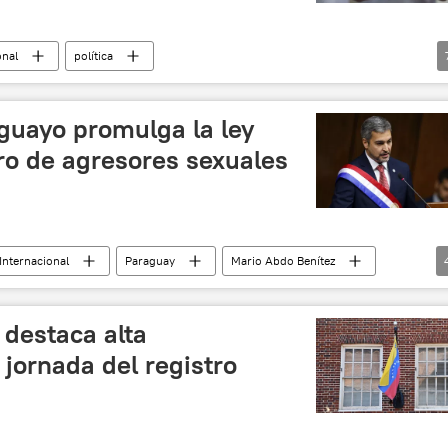
onal
política
tra el coronavirus SARS-CoV-2
China
COVID-19
vacunación
noticias
guayo promulga la ley
ro de agresores sexuales
Internacional
Paraguay
Mario Abdo Benítez
ón sexual
noticias
 destaca alta
 jornada del registro