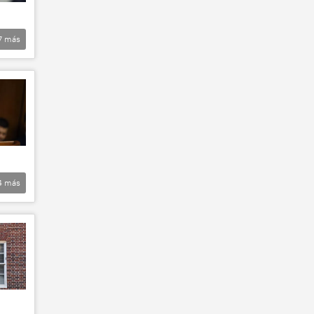
7
más
4
más