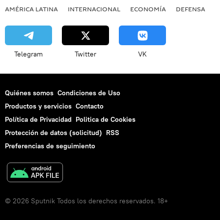
AMÉRICA LATINA
INTERNACIONAL
ECONOMÍA
DEFENSA
M
Telegram
Twitter
VK
Quiénes somos
Condiciones de Uso
Productos y servicios
Contacto
Política de Privacidad
Politica de Cookies
Protección de datos (solicitud)
RSS
Preferencias de seguimiento
© 2026 Sputnik Todos los derechos reservados. 18+