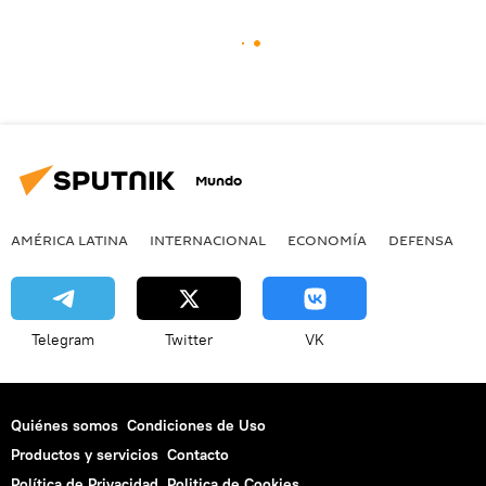
Mundo
AMÉRICA LATINA
INTERNACIONAL
ECONOMÍA
DEFENSA
M
Telegram
Twitter
VK
Quiénes somos
Condiciones de Uso
Productos y servicios
Contacto
Política de Privacidad
Politica de Cookies