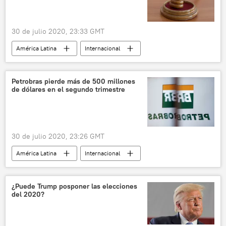
30 de julio 2020, 23:33 GMT
América Latina
Internacional
Abdalá Bucaram Ortiz
Ecuador
justicia
noticias
Petrobras pierde más de 500 millones
de dólares en el segundo trimestre
30 de julio 2020, 23:26 GMT
América Latina
Internacional
Petrobras
Brasil
noticias
¿Puede Trump posponer las elecciones
del 2020?