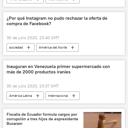
Venezuela
coronavirus
EEUU
Nicolás Maduro
noticias
¿Por qué Instagram no pudo rechazar la oferta de
compra de Facebook?
30 de julio 2020, 23:40 GMT
sociedad
América del Norte
Internacional
Meta (compañía)
Mark Zuckerberg
Instagram
Inauguran en Venezuela primer supermercado con
más de 2000 productos iraníes
noticias
30 de julio 2020, 23:37 GMT
América Latina
Internacional
Venezuela
Irán
mercado
noticias
Fiscalía de Ecuador formula cargos por
corrupción a tres hijos de expresidente
Bucaram