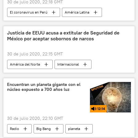
30 de julio 2020, 22:18 GMT
El coronavirus en Perú
América Latina
Internacional
Perú
indígenas
coronavirus
noticias
Justicia de EEUU acusa a extitular de Seguridad de
México por aceptar sobornos de narcos
30 de julio 2020, 22:15 GMT
América del Norte
Internacional
EEUU
México
sobornos
narcotráfico
noticias
Encuentran un planeta gigante con el
núcleo expuesto a 700 años luz
12:14
30 de julio 2020, 22:10 GMT
Radio
Big Bang
planeta
🪐 Astronomía
descubrimientos