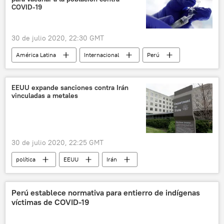
pandemia de coronavirus
noticias
COVID-19
30 de julio 2020, 22:30 GMT
América Latina
Internacional
Perú
coronavirus
vacunación
noticias
EEUU expande sanciones contra Irán
vinculadas a metales
30 de julio 2020, 22:25 GMT
política
EEUU
Irán
sanciones
noticias
Perú establece normativa para entierro de indígenas
víctimas de COVID-19