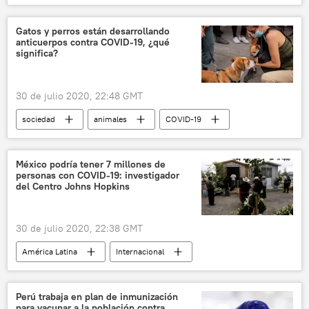
noticias
Gatos y perros están desarrollando
anticuerpos contra COVID-19, ¿qué
significa?
30 de julio 2020, 22:48 GMT
sociedad
animales
COVID-19
coronavirus
noticias
México podría tener 7 millones de
personas con COVID-19: investigador
del Centro Johns Hopkins
30 de julio 2020, 22:38 GMT
América Latina
Internacional
💗 Salud
sociedad
México
COVID-19
mortalidad
Perú trabaja en plan de inmunización
para vacunar a la población contra