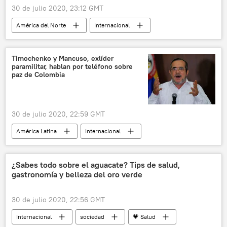
30 de julio 2020, 23:12 GMT
América del Norte
Internacional
política
Donald Trump
EEUU
Elecciones presidenciales en EEUU (2020)
Timochenko y Mancuso, exlíder
paramilitar, hablan por teléfono sobre
noticias
paz de Colombia
30 de julio 2020, 22:59 GMT
América Latina
Internacional
Rodrigo Londoño
Colombia
FARC
noticias
¿Sabes todo sobre el aguacate? Tips de salud,
gastronomía y belleza del oro verde
30 de julio 2020, 22:56 GMT
Internacional
sociedad
💗 Salud