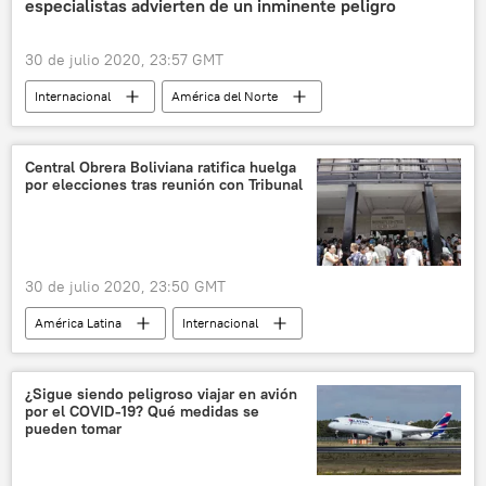
especialistas advierten de un inminente peligro
México
Andrés Manuel López Obrador
noticias
30 de julio 2020, 23:57 GMT
Internacional
América del Norte
sociedad
seguridad
medioambiente
noticias
Central Obrera Boliviana ratifica huelga
por elecciones tras reunión con Tribunal
30 de julio 2020, 23:50 GMT
América Latina
Internacional
Central Obrera Boliviana (COB)
Bolivia
huelga
noticias
¿Sigue siendo peligroso viajar en avión
por el COVID-19? Qué medidas se
pueden tomar