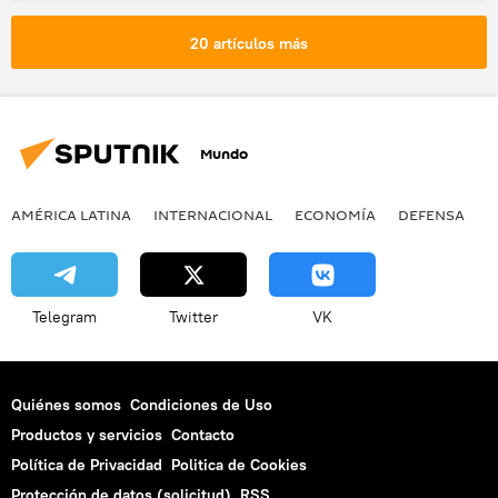
20 artículos más
Mundo
AMÉRICA LATINA
INTERNACIONAL
ECONOMÍA
DEFENSA
M
Telegram
Twitter
VK
Quiénes somos
Condiciones de Uso
Productos y servicios
Contacto
Política de Privacidad
Politica de Cookies
Protección de datos (solicitud)
RSS