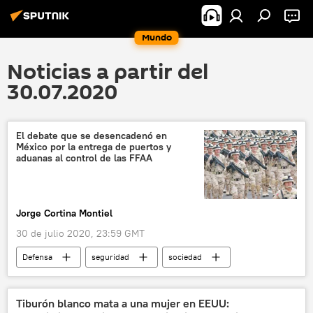
Mundo
Noticias a partir del
30.07.2020
El debate que se desencadenó en
México por la entrega de puertos y
aduanas al control de las FFAA
Jorge Cortina Montiel
30 de julio 2020, 23:59 GMT
Defensa
seguridad
sociedad
América Latina
Internacional
América del Norte
💬 Opinión y Análisis
Tiburón blanco mata a una mujer en EEUU: