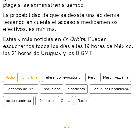
plaga si se administran a tiempo.
La probabilidad de que se desate una epidemia,
teniendo en cuenta el acceso a medicamentos
efectivos, es mínima.
Estas y más noticias en
En Órbita
. Pueden
escucharnos todos los días a las 19 horas de México,
las 21 horas de Uruguay y las 0 GMT.
Radio
En órbita
referendo revocatorio
Perú
Martín Vizcarra
Congreso de Perú
inmunidad
elecciones
República Dominicana
peste bubónica
Mongolia
China
Rusia