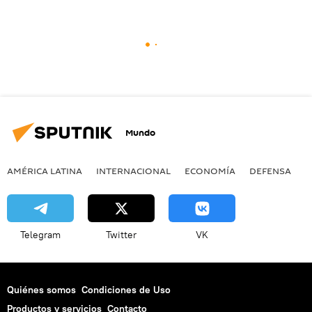
Mundo
AMÉRICA LATINA
INTERNACIONAL
ECONOMÍA
DEFENSA
M
Telegram
Twitter
VK
Quiénes somos
Condiciones de Uso
Productos y servicios
Contacto