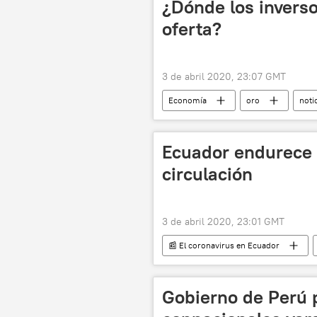
¿Dónde los inverso
oferta?
3 de abril 2020, 23:07 GMT
Economía
oro
noti
Ecuador endurece l
circulación
3 de abril 2020, 23:01 GMT
📰 El coronavirus en Ecuador
coronavirus en América Latina
Gobierno de Perú p