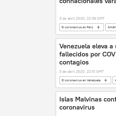
connacionales var
3 de abril 2020, 22:56 GMT
El coronavirus en Perú
Améri
noticias
Venezuela eleva a 
fallecidos por COV
contagios
3 de abril 2020, 22:51 GMT
El coronavirus en Venezuela
coronavirus en América Latina
Islas Malvinas con
coronavirus