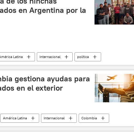
ia de los hinchas
ados en Argentina por la
América Latina
Internacional
política
Argentina
Jujuy
cuarentena
coronavirus
onavirus en América Latina
COVID-19
noticias
bia gestiona ayudas para
dos en el exterior
América Latina
Internacional
Colombia
noticias