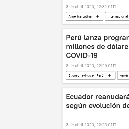
3 de abril 2020, 22:32 GMT
América Latina
Internacional
Petróleos Mexicanos (Pemex)
Perú lanza progr
millones de dólares
COVID-19
3 de abril 2020, 22:29 GMT
El coronavirus en Perú
Améri
coronavirus en América Latina
Ecuador reanudará
según evolución d
3 de abril 2020, 22:25 GMT