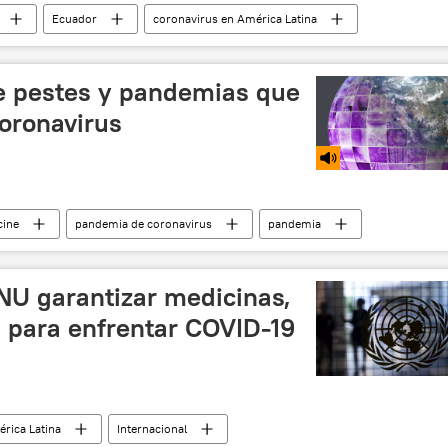
Ecuador
coronavirus en América Latina
noticias
re pestes y pandemias que
coronavirus
cine
pandemia de coronavirus
pandemia
NU garantizar medicinas,
 para enfrentar COVID-19
rica Latina
Internacional