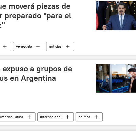
ue moverá piezas de
ar preparado "para el
z"
Venezuela
noticias
e expuso a grupos de
rus en Argentina
América Latina
Internacional
política
Argentina
coronavirus
coronavirus en América Latina
oticias