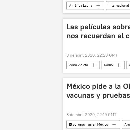
América Latina
Internacional
📰 El coronavirus en Ecuador
Las películas sob
nos recuerdan al 
3 de abril 2020, 22:20 GMT
Zona violeta
Radio
México pide a la O
vacunas y pruebas
3 de abril 2020, 22:19 GMT
El coronavirus en México
Amé