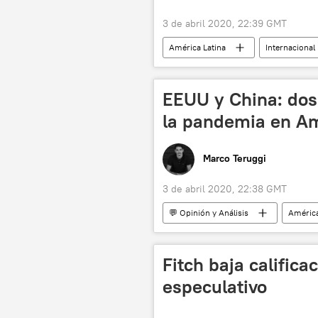
3 de abril 2020, 22:39 GMT
América Latina
Internacional
noticias
EEUU y China: dos
la pandemia en Am
Marco Teruggi
3 de abril 2020, 22:38 GMT
💬 Opinión y Análisis
América
coronavirus
pandemia de co
coronavirus de Wuhan
Venez
Fitch baja calific
Jair Bolsonaro
Brasil
especulativo