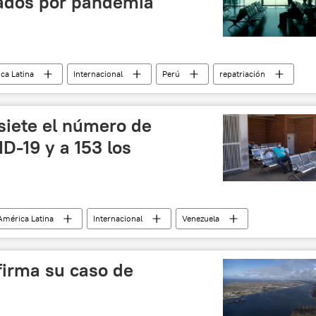
ados por pandemia
ca Latina
Internacional
Perú
repatriación
siete el número de
ID-19 y a 153 los
América Latina
Internacional
Venezuela
noticias
firma su caso de