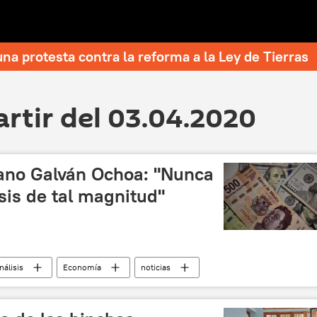
una protesta contra la reforma a la Ley de Tierras
artir del 03.04.2020
ano Galván Ochoa: "Nunca
isis de tal magnitud"
nálisis
Economía
noticias