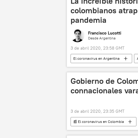
La increíble histor
colombianos atrap
pandemia
Francisco Lucotti
Desde Argentina
3 de abril 2020, 23:58 GMT
El coronavirus en Argentina
💗 Salud
sociedad
pandemia de coronavirus
cor
Gobierno de Colom
connacionales vara
3 de abril 2020, 23:35 GMT
📰 El coronavirus en Colombia
coronavirus en América Latina