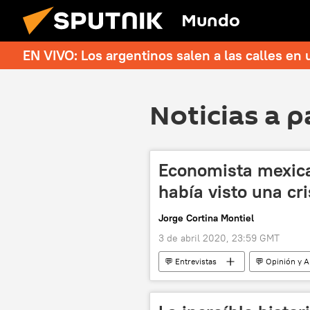
Mundo
EN VIVO: Los argentinos salen a las calles en 
Noticias a p
Economista mexic
había visto una cr
Jorge Cortina Montiel
3 de abril 2020, 23:59 GMT
💬 Entrevistas
💬 Opinión y A