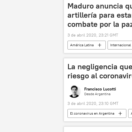
Maduro anuncia q
artillería para est
combate por la pa
3 de abril 2020, 23:21 GMT
América Latina
Internacional
La negligencia qu
riesgo al coronavi
Francisco Lucotti
Desde Argentina
3 de abril 2020, 23:10 GMT
El coronavirus en Argentina
💗 Salud
sociedad
COVID-19
bancos
n