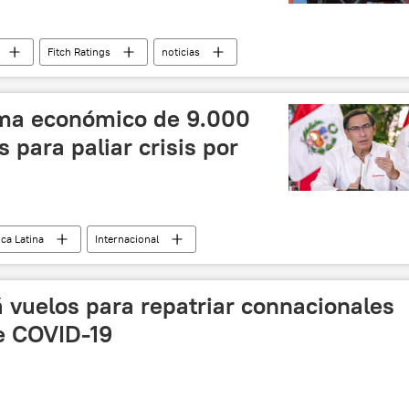
Fitch Ratings
noticias
ama económico de 9.000
 para paliar crisis por
ca Latina
Internacional
Perú
noticias
 vuelos para repatriar connacionales
e COVID-19