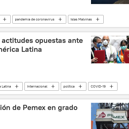
pandemia de coronavirus
Islas Malvinas
 actitudes opuestas ante
érica Latina
 Latina
Internacional
política
COVID-19
ronavirus
coronavirus en América Latina
uela
EEUU
China
ayuda humanitaria
ación de Pemex en grado
noticias