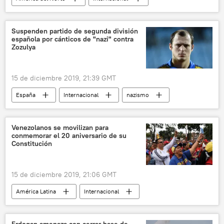
🌍 Oriente Medio
genocidio armenio
Turquía
indígenas
EEUU
Suspenden partido de segunda división
española por cánticos de "nazi" contra
noticias
Zozulya
15 de diciembre 2019, 21:39 GMT
España
Internacional
nazismo
Román Zozulya
noticias
Venezolanos se movilizan para
conmemorar el 20 aniversario de su
Constitución
15 de diciembre 2019, 21:06 GMT
América Latina
Internacional
Constitución de Venezuela
Venezuela
noticias
Erdogan amenaza con cerrar base de