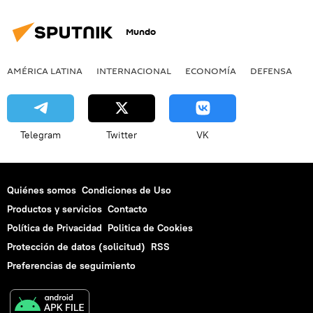
Mundo
AMÉRICA LATINA
INTERNACIONAL
ECONOMÍA
DEFENSA
M
Telegram
Twitter
VK
Quiénes somos
Condiciones de Uso
Productos y servicios
Contacto
Política de Privacidad
Politica de Cookies
Protección de datos (solicitud)
RSS
Preferencias de seguimiento