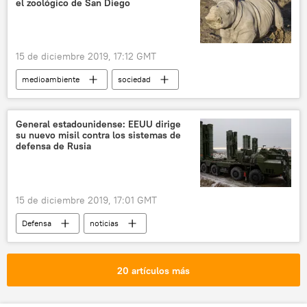
el zoológico de San Diego
15 de diciembre 2019, 17:12 GMT
medioambiente
sociedad
rinoceronte
rinocerontes
rinocerontes blancos
extinción
General estadounidense: EEUU dirige
su nuevo misil contra los sistemas de
San Diego
California
zoológico
defensa de Rusia
noticias
15 de diciembre 2019, 17:01 GMT
Defensa
noticias
20 artículos más