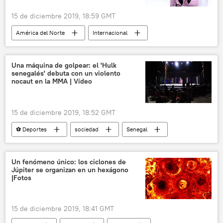
15 de diciembre 2019, 18:59 GMT
América del Norte
Internacional
Ivanka Trump
Doha
💬 Entrevistas
noticias
Una máquina de golpear: el 'Hulk
senegalés' debuta con un violento
nocaut en la MMA | Vídeo
15 de diciembre 2019, 18:52 GMT
⚽ Deportes
sociedad
Senegal
MMA
luchador
pelea
nocaut
noticias
Un fenómeno único: los ciclones de
Júpiter se organizan en un hexágono
|Fotos
15 de diciembre 2019, 18:41 GMT