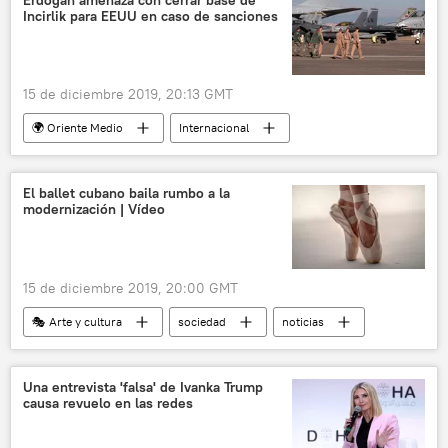
Incirlik para EEUU en caso de sanciones
15 de diciembre 2019, 20:13 GMT
🌍 Oriente Medio
Internacional
América del Norte
Incirlik (base aérea)
EEUU
Turquía
sanciones
El ballet cubano baila rumbo a la
modernización | Vídeo
noticias
15 de diciembre 2019, 20:00 GMT
🎭 Arte y cultura
sociedad
noticias
Una entrevista 'falsa' de Ivanka Trump
causa revuelo en las redes