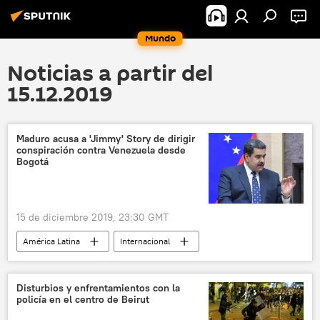
Mundo
Noticias a partir del
15.12.2019
Maduro acusa a 'Jimmy' Story de dirigir
conspiración contra Venezuela desde
Bogotá
15 de diciembre 2019, 23:30 GMT
América Latina
Internacional
Venezuela
Nicolás Maduro
EEUU
conspiración
noticias
Disturbios y enfrentamientos con la
policía en el centro de Beirut