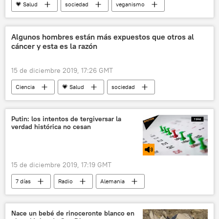
💗 Salud
sociedad
veganismo
🥚 Alimentación
carne
noticias
Algunos hombres están más expuestos que otros al
cáncer y esta es la razón
15 de diciembre 2019, 17:26 GMT
Ciencia
💗 Salud
sociedad
Reino Unido
cromosomas
cáncer
hombres
noticias
Putin: los intentos de tergiversar la
verdad histórica no cesan
15 de diciembre 2019, 17:19 GMT
7 días
Radio
Alemania
Venezuela
Rusia
política
Nace un bebé de rinoceronte blanco en