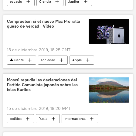
espacio
Ciencia
Júpiter
ciclones
NASA
noticias
Comprueban si el nuevo Mac Pro ralla
queso de verdad | Vídeo
15 de diciembre 2019, 18:25 GMT
👤 Gente
sociedad
Apple
Mac Pro
queso
noticias
Moscú repudia las declaraciones del
Partido Comunista japonés sobre las
islas Kuriles
15 de diciembre 2019, 18:20 GMT
política
Rusia
Internacional
Japón
🌏 Asia
noticias