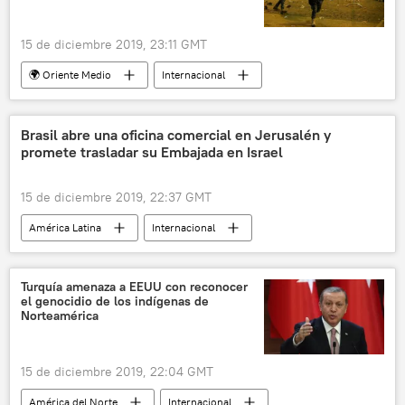
15 de diciembre 2019, 23:11 GMT
🌍 Oriente Medio
Internacional
Beirut
protestas
Líbano
noticias
Brasil abre una oficina comercial en Jerusalén y
promete trasladar su Embajada en Israel
15 de diciembre 2019, 22:37 GMT
América Latina
Internacional
🌍 Oriente Medio
Brasil
Jerusalén
Israel
noticias
Turquía amenaza a EEUU con reconocer
el genocidio de los indígenas de
Norteamérica
15 de diciembre 2019, 22:04 GMT
América del Norte
Internacional