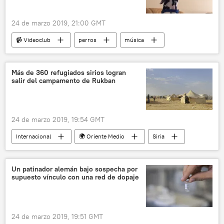
24 de marzo 2019, 21:00 GMT
📹 Videoclub
perros
música
👤 Gente
Más de 360 refugiados sirios logran
salir del campamento de Rukban
24 de marzo 2019, 19:54 GMT
Internacional
🌍 Oriente Medio
Siria
refugiados
campamento
salida
noticias
Un patinador alemán bajo sospecha por
supuesto vínculo con una red de dopaje
24 de marzo 2019, 19:51 GMT