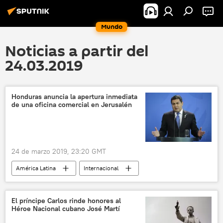
Mundo
Noticias a partir del
24.03.2019
Honduras anuncia la apertura inmediata
de una oficina comercial en Jerusalén
24 de marzo 2019, 23:20 GMT
América Latina
Internacional
🌍 Oriente Medio
Israel
Honduras
Juan Orlando Hernández
oficina
El príncipe Carlos rinde honores al
Héroe Nacional cubano José Martí
noticias