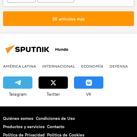
🌍 Oriente Medio
Siria
Israel
Altos del Golán
20 artículos más
La polémica decisión de Trump sobre los Altos del Golán
noticias
Mundo
AMÉRICA LATINA
INTERNACIONAL
ECONOMÍA
DEFENSA
M
Telegram
Twitter
VK
Quiénes somos
Condiciones de Uso
Productos y servicios
Contacto
Política de Privacidad
Politica de Cookies