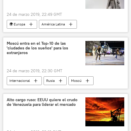
24 de marzo 2019, 22:49 GMT
🌍 Europa
América Latina
Internacional
Cuba
Reino Unido
Carlos III del Reino Unido
José Martí
Moscú entra en el Top-10 de las
'ciudades de los sueños' para los
homenaje
noticias
extranjeros
24 de marzo 2019, 22:30 GMT
Internacional
Rusia
Moscú
ranking
🧭 Destinos
noticias
Alto cargo ruso: EEUU quiere el crudo
de Venezuela para liderar el mercado