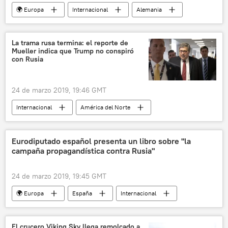
🌍 Europa
Internacional
Alemania
Austria
deportista
dopaje
Juegos Olímpicos
noticias
La trama rusa termina: el reporte de
Mueller indica que Trump no conspiró
con Rusia
24 de marzo 2019, 19:46 GMT
Internacional
América del Norte
EEUU
Donald Trump
Robert Mueller
Bill Barr
trama rusa
Rusia
Eurodiputado español presenta un libro sobre "la
campaña propagandística contra Rusia"
noticias
24 de marzo 2019, 19:45 GMT
🌍 Europa
España
Internacional
Rusia
Javier Couso
libros
presentación
campaña antirrusa
El crucero Viking Sky llega remolcado a