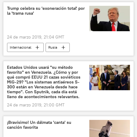
Cuba
Trump celebra su 'exoneración total' por
la 'trama rusa'
Instituto Cubano de Arte e Industria Cinematográficos (ICAIC)
cine
noticias
24 de marzo 2019, 21:04 GMT
Internacional
Rusia
América del Norte
EEUU
Donald Trump
informe
trama rusa
Estados Unidos usará "su método
favorito" en Venezuela. ¿Cómo y por
noticias
qué compró EEUU 21 cazas soviéticos
MiG-29? "Los sistemas antiaéreos S-
300 están en Venezuela desde hace
tiempo". Con Sputnik, cada día está
lleno de acontecimientos relevantes.
24 de marzo 2019, 21:00 GMT
¡Bravísimo! Un dálmata 'canta' su
canción favorita