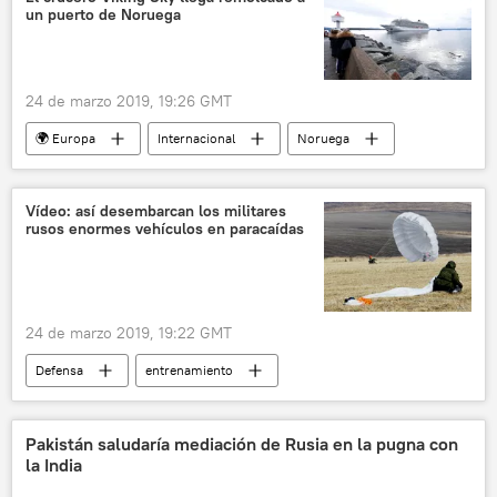
un puerto de Noruega
Unión Europea (UE)
noticias
24 de marzo 2019, 19:26 GMT
🌍 Europa
Internacional
Noruega
Viking Sky
crucero
noticias
Vídeo: así desembarcan los militares
rusos enormes vehículos en paracaídas
24 de marzo 2019, 19:22 GMT
Defensa
entrenamiento
paracaidistas
Rusia
noticias
Pakistán saludaría mediación de Rusia en la pugna con
la India