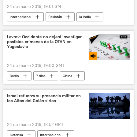
24 de marzo 2019, 19:01 GMT
Internacional
Pakistán
la India
mediación
Rusia
🌏 Asia
noticias
Lavrov: Occidente no dejará investigar
posibles crímenes de la OTAN en
Yugoslavia
24 de marzo 2019, 19:00 GMT
Radio
7 días
China
Crimea
Italia
Yugoslavia
OTAN
Rusia
Israel refuerza su presencia militar en
los Altos del Golán sirios
Bombardeo de la OTAN a Yugoslavia (1999)
24 de marzo 2019, 18:52 GMT
Defensa
Internacional