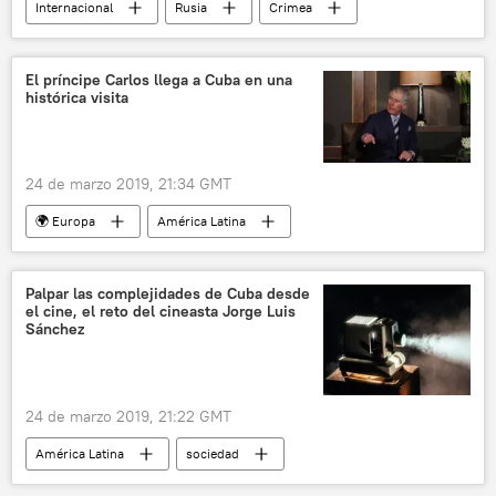
Internacional
Rusia
Crimea
transporte ferroviario
construcción
puente
noticias
El príncipe Carlos llega a Cuba en una
histórica visita
24 de marzo 2019, 21:34 GMT
🌍 Europa
América Latina
Internacional
Cuba
Reino Unido
Miguel Díaz-Canel Bermúdez
Palpar las complejidades de Cuba desde
el cine, el reto del cineasta Jorge Luis
Carlos III del Reino Unido
visita
Sánchez
noticias
24 de marzo 2019, 21:22 GMT
América Latina
sociedad
🎭 Arte y cultura
Internacional