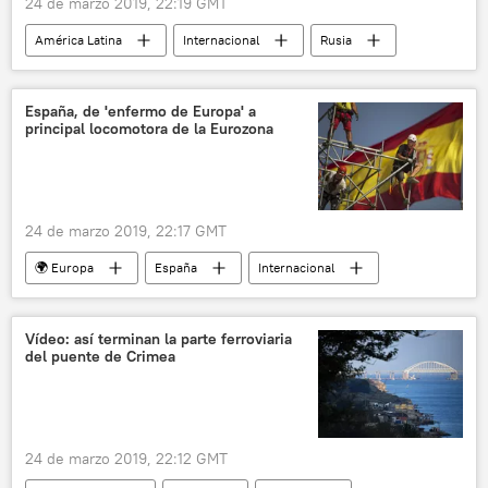
24 de marzo 2019, 22:19 GMT
América Latina
Internacional
Rusia
América del Norte
EEUU
Venezuela
Nikolái Pátrushev
OPEP
petróleo
España, de 'enfermo de Europa' a
principal locomotora de la Eurozona
noticias
24 de marzo 2019, 22:17 GMT
🌍 Europa
España
Internacional
Economía
eurozona
Unión Europea (UE)
noticias
Vídeo: así terminan la parte ferroviaria
del puente de Crimea
24 de marzo 2019, 22:12 GMT