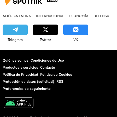
Mundo
AMÉRICA LATINA
INTERNACIONAL
ECONOMÍA
DEFENSA
M
Telegram
Twitter
VK
Quiénes somos
Condiciones de Uso
Productos y servicios
Contacto
Política de Privacidad
Politica de Cookies
Protección de datos (solicitud)
RSS
Preferencias de seguimiento