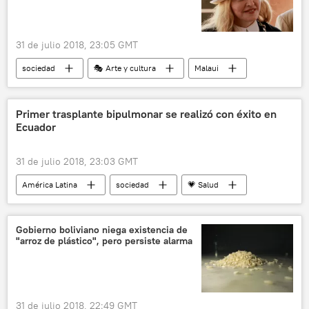
31 de julio 2018, 23:05 GMT
sociedad
🎭 Arte y cultura
Malaui
Madonna
Meta (compañía)
causa benéfica
recaudación
Primer trasplante bipulmonar se realizó con éxito en
Ecuador
noticias
31 de julio 2018, 23:03 GMT
América Latina
sociedad
💗 Salud
Internacional
Ecuador
trasplante
noticias
Gobierno boliviano niega existencia de
"arroz de plástico", pero persiste alarma
31 de julio 2018, 22:49 GMT