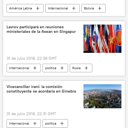
América Latina
Internacional
Bolivia
arroz
plástico
noticias
Lavrov participará en reuniones
ministeriales de la Asean en Singapur
31 de julio 2018, 22:38 GMT
Internacional
política
Rusia
Singapur
Serguéi Lavrov
ASEAN
🌏 Asia
noticias
Vicecanciller iraní: la comisión
constituyente se acordaría en Ginebra
31 de julio 2018, 22:31 GMT
Internacional
política