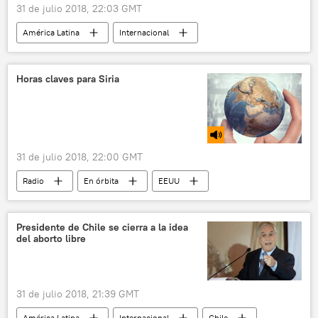
31 de julio 2018, 22:03 GMT
América Latina
Internacional
México
Enrique Peña Nieto
siniestro
noticias
Horas claves para Siria
31 de julio 2018, 22:00 GMT
Radio
En órbita
EEUU
Siria
China
Turquía
Irán
Argentina
Idlib
Patagonia
Presidente de Chile se cierra a la idea
del aborto libre
Xi Jinping
Cristina Fernández de Kirchner
Mevlut Cavusoglu
Mauricio Macri
Bashar Jaafari
Santiago Maldonado
31 de julio 2018, 21:39 GMT
Departamento de Defensa de EEUU
América Latina
Internacional
Chile