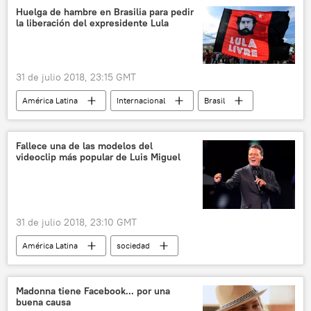
electricidad
noticias
Huelga de hambre en Brasilia para pedir
la liberación del expresidente Lula
31 de julio 2018, 23:15 GMT
América Latina
Internacional
Brasil
Luiz Inacio Lula da Silva
huelga de hambre
noticias
Fallece una de las modelos del
videoclip más popular de Luis Miguel
31 de julio 2018, 23:10 GMT
América Latina
sociedad
Internacional
México
Luis Miguel Gallego
modelos
Madonna tiene Facebook... por una
buena causa
vídeo musical
noticias