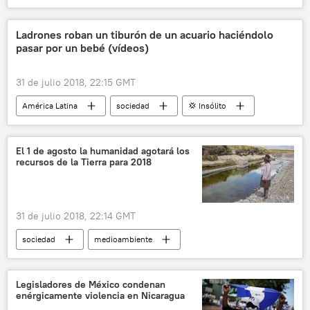
🌍 Oriente Medio
Ginebra
Siria
Huseín Yaber Ansari
Ladrones roban un tiburón de un acuario haciéndolo
pasar por un bebé (vídeos)
Comisión Constituyente siria
noticias
31 de julio 2018, 22:15 GMT
América Latina
sociedad
💢 Insólito
Internacional
robo
bebé
acuario
tiburones
noticias
El 1 de agosto la humanidad agotará los
recursos de la Tierra para 2018
31 de julio 2018, 22:14 GMT
sociedad
medioambiente
Internacional
contaminación
recursos naturales
agronegocio
Legisladores de México condenan
enérgicamente violencia en Nicaragua
explotación
noticias