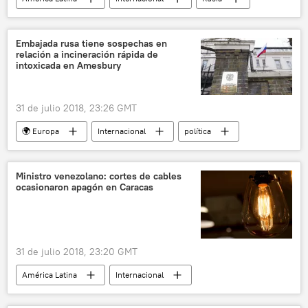
Economía
Perú
World Food Moscow
🥚 Alimentación
Embajada rusa tiene sospechas en
relación a incineración rápida de
noticias
intoxicada en Amesbury
31 de julio 2018, 23:26 GMT
🌍 Europa
Internacional
política
Rusia
Amesbury, escenario de un nuevo envenenamiento en el Reino Unido
Ministro venezolano: cortes de cables
ocasionaron apagón en Caracas
Reino Unido
Amesbury
Embajada de Rusia en Reino Unido
noticias
31 de julio 2018, 23:20 GMT
América Latina
Internacional
Venezuela
Caracas
apagón