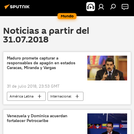
Mundo
Noticias a partir del
31.07.2018
Maduro promete capturar a
responsables de apagón en estados
Caracas, Miranda y Vargas
31 de julio 2018, 23:53 GMT
América Latina
Internacional
Venezuela
Caracas
Nicolás Maduro
apagón
noticias
Venezuela y Dominica acuerdan
fortalecer Petrocaribe