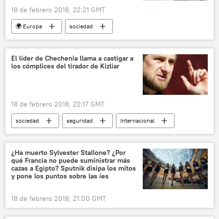
18 de febrero 2018, 22:21 GMT
🌍 Europa
sociedad
medioambiente
Internacional
Rusia
Economía
Alemania
Gazprom
El líder de Chechenia llama a castigar a
los cómplices del tirador de Kizliar
Wintershall
cambio climático
ecología
Nord Stream 2
gas natural licuado (GNL)
noticias
18 de febrero 2018, 22:17 GMT
sociedad
seguridad
Internacional
Rusia
Daguestán
Ramzán Kadírov
tiroteo
ISIS
noticias
¿Ha muerto Sylvester Stallone? ¿Por
qué Francia no puede suministrar más
cazas a Egipto? Sputnik disipa los mitos
y pone los puntos sobre las íes
18 de febrero 2018, 21:00 GMT