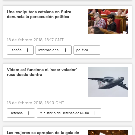
Suiza
Anna Gabriel
CUP
noticias
Una exdiputada catalana en Suiza
denuncia la persecución política
18 de febrero 2018, 18:17 GMT
España
Internacional
política
Cataluña
Suiza
Anna Gabriel
CUP
independencia
persecución
Vídeo: así funciona el 'radar volador'
ruso desde dentro
noticias
18 de febrero 2018, 18:10 GMT
Defensa
Ministerio de Defensa de Rusia
MiG-31
A-50U
radares
aviones
Rusia
noticias
Las mujeres se apropian de la gala de