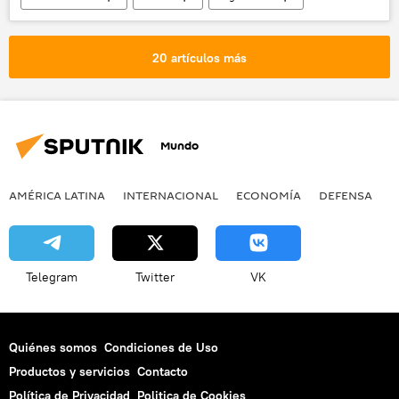
tiroteo
ataque
noticias
20 artículos más
Mundo
AMÉRICA LATINA
INTERNACIONAL
ECONOMÍA
DEFENSA
M
Telegram
Twitter
VK
Quiénes somos
Condiciones de Uso
Productos y servicios
Contacto
Política de Privacidad
Politica de Cookies