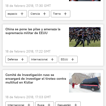
18 de febrero 2018, 17:30 GMT
espacio
Ciencia
Tierra
Elon Musk
SpaceX
Tesla
choque
noticias
China se pone las pilas y amenaza la
supremacía militar de EEUU
18 de febrero 2018, 17:22 GMT
Defensa
Internacional
EEUU
China
J-20
portaviones
Rusia
🌏 Asia
noticias
Comité de Investigación ruso se
encargará de investigar el tiroteo contra
multitud en Kizliar
18 de febrero 2018, 17:03 GMT
Internacional
Rusia
Daguestán