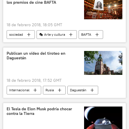
los premios de cine BAFTA
18 de febrero 2018, 18:05 GMT
sociedad
🎭 Arte y cultura
BAFTA
cine
feminismo
acoso sexual
igualdad de género
noticias
Publican un vídeo del tiroteo en
Daguestán
18 de febrero 2018, 17:52 GMT
Internacional
Rusia
Daguestán
tiroteo
cristianismo
noticias
El Tesla de Elon Musk podría chocar
contra la Tierra