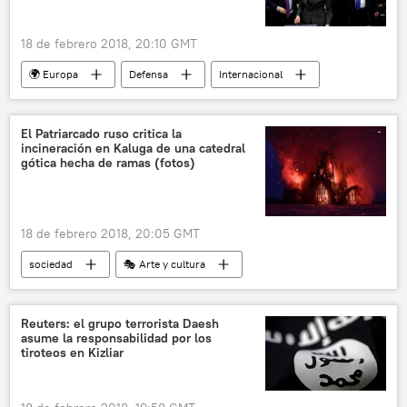
18 de febrero 2018, 20:10 GMT
🌍 Europa
Defensa
Internacional
Rusia
América del Norte
EEUU
Unión Europea (UE)
armas nucleares
El Patriarcado ruso critica la
incineración en Kaluga de una catedral
despliegue militar
noticias
gótica hecha de ramas (fotos)
18 de febrero 2018, 20:05 GMT
sociedad
🎭 Arte y cultura
Internacional
religión
Rusia
Iglesia ortodoxa rusa
cristianismo
Reuters: el grupo terrorista Daesh
asume la responsabilidad por los
festival
símbolos cristianos
quema
tiroteos en Kizliar
noticias
Máslenitsa