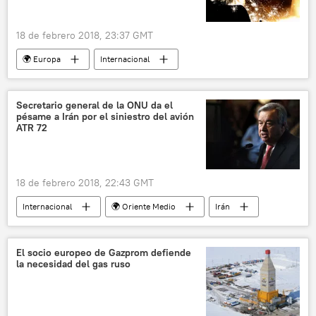
presencia militar
escalada
Rusia
noticias
18 de febrero 2018, 23:37 GMT
🌍 Europa
Internacional
América del Norte
Economía
Alemania
EEUU
importación
Secretario general de la ONU da el
pésame a Irán por el siniestro del avión
acero
aranceles
noticias
ATR 72
18 de febrero 2018, 22:43 GMT
Internacional
🌍 Oriente Medio
Irán
Antonio Guterres
ONU
ATR-72
siniestro
accidente aéreo
noticias
El socio europeo de Gazprom defiende
la necesidad del gas ruso