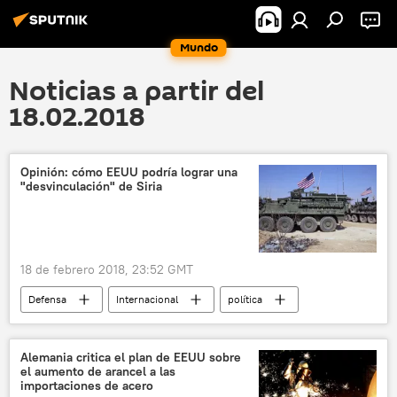
Mundo
Noticias a partir del
18.02.2018
Opinión: cómo EEUU podría lograr una
"desvinculación" de Siria
18 de febrero 2018, 23:52 GMT
Defensa
Internacional
política
🌍 Oriente Medio
América del Norte
EEUU
Siria
Turquía
Israel
Alemania critica el plan de EEUU sobre
el aumento de arancel a las
Irán
Hizbulá
enfrentamientos
importaciones de acero