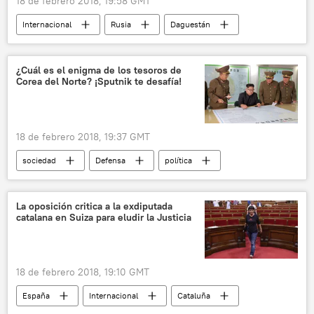
18 de febrero 2018, 19:58 GMT
Internacional
Rusia
Daguestán
tiroteo
ISIS
noticias
¿Cuál es el enigma de los tesoros de
Corea del Norte? ¡Sputnik te desafía!
18 de febrero 2018, 19:37 GMT
sociedad
Defensa
política
EEUU
Siria
Israel
Corea del Norte
Playbuzz
noticias
La oposición critica a la exdiputada
catalana en Suiza para eludir la Justicia
18 de febrero 2018, 19:10 GMT
España
Internacional
Cataluña