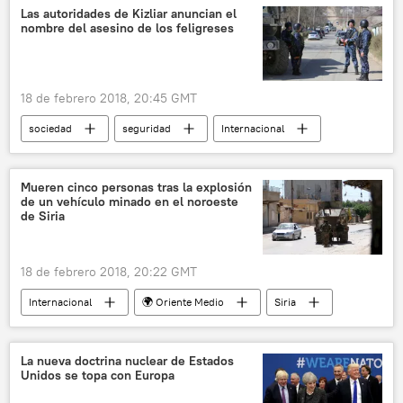
Las autoridades de Kizliar anuncian el
nombre del asesino de los feligreses
18 de febrero 2018, 20:45 GMT
sociedad
seguridad
Internacional
Rusia
Daguestán
tiroteo
noticias
Mueren cinco personas tras la explosión
de un vehículo minado en el noroeste
de Siria
18 de febrero 2018, 20:22 GMT
Internacional
🌍 Oriente Medio
Siria
Qamishli
explosiones
coche bomba
noticias
La nueva doctrina nuclear de Estados
Unidos se topa con Europa