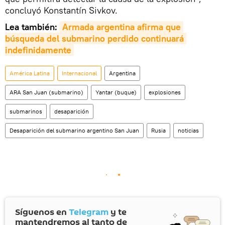
concluyó Konstantín Sivkov.
Lea también:
Armada argentina afirma que 
búsqueda del submarino perdido continuará 
indefinidamente
América Latina
Internacional
Argentina
ARA San Juan (submarino)
Yantar (buque)
explosiones
submarinos
desaparición
Desaparición del submarino argentino San Juan
Rusia
noticias
Síguenos en
Telegram
y te
mantendremos al tanto de