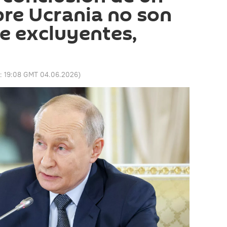
re Ucrania no son
 excluyentes,
o:
19:08 GMT 04.06.2026
)