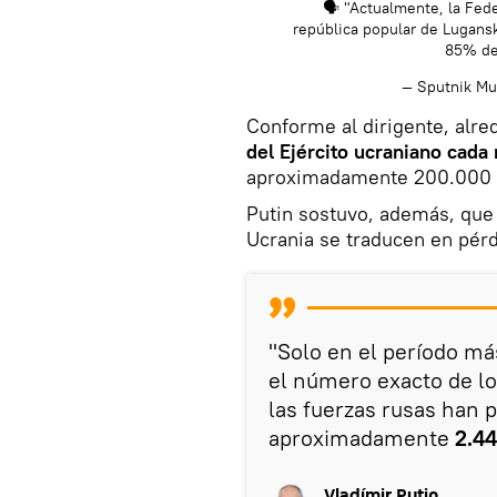
🗣 "Actualmente, la Fede
república popular de Lugans
85% d
— Sputnik M
Conforme al dirigente, alr
del Ejército ucraniano cada
aproximadamente 200.000 c
Putin sostuvo, además, que 
Ucrania se traducen en pérdi
"Solo en el período m
el número exacto de l
las fuerzas rusas han p
aproximadamente
2.4
Vladímir Putin