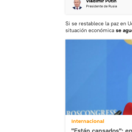
Vladímir Putin
Presidente de Rusia
Si se restablece la paz en Uc
situación económica
se agu
Internacional
"Están cansados": en