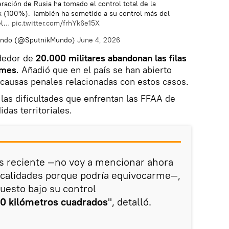
ración de Rusia ha tomado el control total de la
k (100%). También ha sometido a su control más del
el…
pic.twitter.com/frhYk6e15X
undo (@SputnikMundo)
June 4, 2026
ededor de
20.000 militares abandonan las filas
 mes
. Añadió que en el país se han abierto
ausas penales relacionadas con estos casos.
las dificultades que enfrentan las FFAA de
das territoriales.
ás reciente —no voy a mencionar ahora
ocalidades porque podría equivocarme—,
uesto bajo su control
40 kilómetros cuadrados
", detalló.