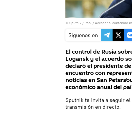
© Sputnik / Pool
/
Acceder al contenido m
Síguenos en
El control de Rusia sobr
Lugansk y el acuerdo so
declaró el presidente de
encuentro con represent
noticias en San Petersbu
económico anual del paí
Sputnik te invita a seguir e
transmisión en directo.