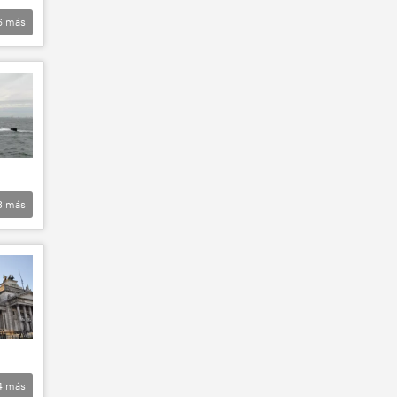
6
más
3
más
4
más