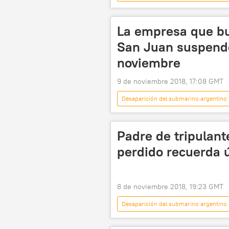
Oscar Aguad
Congreso de Ar
La empresa que b
San Juan suspende
noviembre
9 de noviembre 2018, 17:08 GMT
Desaparición del submarino argentino
ARA San Juan (submarino)
d
Padre de tripulan
perdido recuerda ú
8 de noviembre 2018, 19:23 GMT
Desaparición del submarino argentino
Internacional
💬 Opinión y An