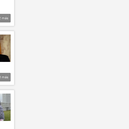
2
más
1
más