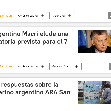
 San Juan
América Latina
Argentina
 (submarino)
💬 Entrevistas
gentino Macri elude una
atoria prevista para el 7
 San Juan
América Latina
Mauricio Macri
bmarino)
 respuestas sobre la
arino argentino ARA San