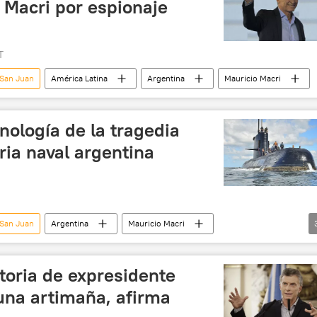
 Macri por espionaje
T
 San Juan
América Latina
Argentina
Mauricio Macri
ología de la tragedia
ria naval argentina
 San Juan
Argentina
Mauricio Macri
️ Fuerzas Armadas
Sputnik Explica
toria de expresidente
una artimaña, afirma