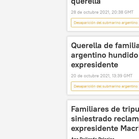
querella
28 de octubre 2021, 20:38 GMT
Desaparición del submarino argentino
Querella de famil
argentino hundido
expresidente
20 de octubre 2021, 13:39 GMT
Desaparición del submarino argentino
Mauricio Macri
Familiares de trip
siniestrado recla
expresidente Macr