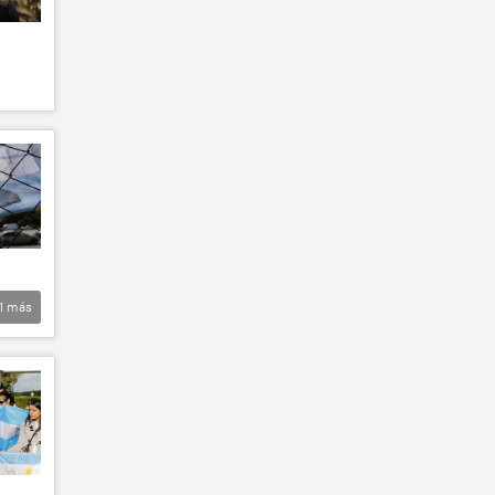
1
más