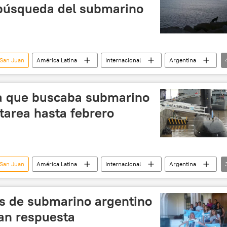
 búsqueda del submarino
 San Juan
América Latina
Internacional
Argentina
️ Compañías
submarinos
noticias
a que buscaba submarino
tarea hasta febrero
 San Juan
América Latina
Internacional
Argentina
uspensión
noticias
es de submarino argentino
an respuesta