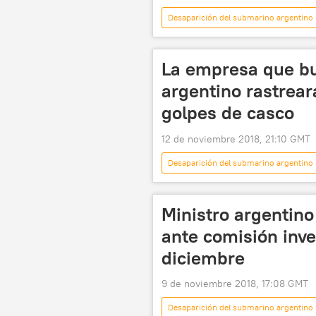
Desaparición del submarino argentino
ARA San Juan
Argentina
noticias
La empresa que b
argentino rastrea
golpes de casco
12 de noviembre 2018, 21:10 GMT
Desaparición del submarino argentino
ARA San Juan (submarino)
s
Ministro argentin
ante comisión inve
diciembre
9 de noviembre 2018, 17:08 GMT
Desaparición del submarino argentino