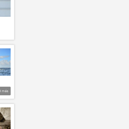
3
más