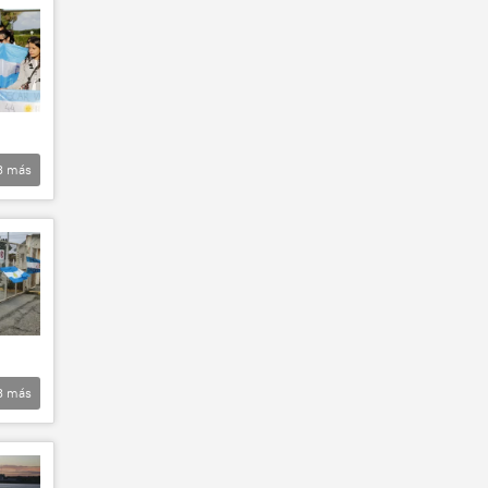
3
más
3
más