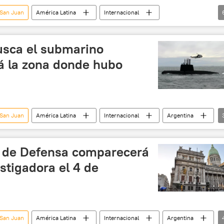
 San Juan
América Latina
Internacional
tragedia
océano
submarino Som
usca el submarino
rá la zona donde hubo
 San Juan
América Latina
Internacional
Argentina
ubmarinos
noticias
o de Defensa comparecerá
stigadora el 4 de
 San Juan
América Latina
Internacional
Argentina