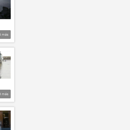
4
más
3
más