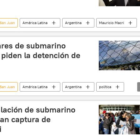
 San Juan
América Latina
Argentina
Mauricio Macri
iares de submarino
 piden la detención de
 San Juan
América Latina
Argentina
política
ulación de submarino
man captura de
i