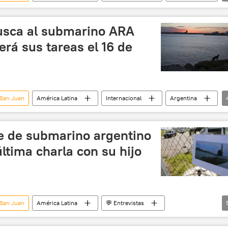
gentina
desaparición
noticias
usca al submarino ARA
rá sus tareas el 16 de
 San Juan
América Latina
Internacional
Argentina
esaparición
submarinos
noticias
te de submarino argentino
ltima charla con su hijo
 San Juan
América Latina
💬 Entrevistas
álisis
Argentina
ARA San Juan (submarino)