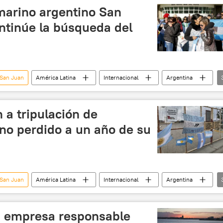
marino argentino San
ntinúe la búsqueda del
 San Juan
América Latina
Internacional
Argentina
amiliares
noticias
 a tripulación de
no perdido a un año de su
 San Juan
América Latina
Internacional
Argentina
ubmarinos
noticias
: empresa responsable