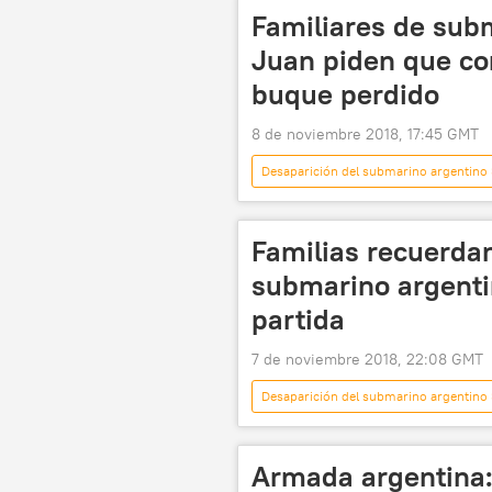
noticias
Familiares de sub
Juan piden que co
buque perdido
8 de noviembre 2018, 17:45 GMT
Desaparición del submarino argentino
ARA San Juan (submarino)
f
Familias recuerdan
submarino argenti
partida
7 de noviembre 2018, 22:08 GMT
Desaparición del submarino argentino
ARA San Juan (submarino)
s
Armada argentina