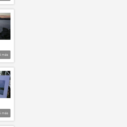
4
más
5
más