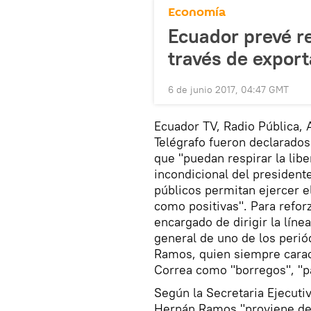
Economía
Ecuador prevé r
través de expor
6 de junio 2017, 04:47 GMT
Ecuador TV, Radio Pública, 
Telégrafo fueron declarados
que "puedan respirar la libe
incondicional del president
públicos permitan ejercer el
como positivas". Para refo
encargado de dirigir la línea
general de uno de los perió
Ramos, quien siempre carac
Correa como "borregos", "
Según la Secretaria Ejecutiv
Hernán Ramos "proviene de