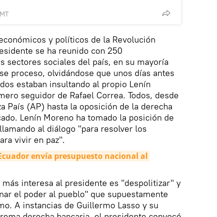
GMT
 económicos y políticos de la Revolución
residente se ha reunido con 250
s sectores sociales del país, en su mayoría
se proceso, olvidándose que unos días antes
dos estaban insultando al propio Lenín
ero seguidor de Rafael Correa. Todos, desde
za País (AP) hasta la oposición de la derecha
cado. Lenín Moreno ha tomado la posición de
llamando al diálogo "para resolver los
ra vivir en paz".
Ecuador envía presupuesto nacional al 
 más interesa al presidente es "despolitizar" y
ornar el poder al pueblo" que supuestamente
mo. A instancias de Guillermo Lasso y su
rema derecha bancaria, el presidente convocó