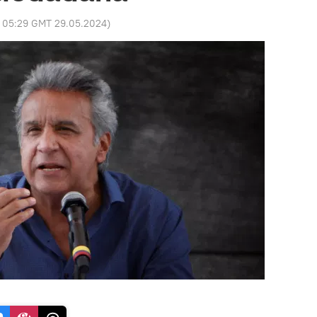
:
05:29 GMT 29.05.2024
)