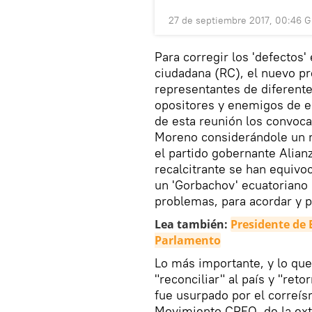
27 de septiembre 2017, 00:46 
Para corregir los 'defectos'
ciudadana (RC), el nuevo p
representantes de diferente
opositores y enemigos de e
de esta reunión los convoca
Moreno considerándole un m
el partido gobernante Alian
recalcitrante se han equivo
un 'Gorbachov' ecuatoriano 
problemas, para acordar y pa
Lea también:
Presidente de 
Parlamento
Lo más importante, y lo que
"reconciliar" al país y "ret
fue usurpado por el correís
Movimiento CREO, de la ext