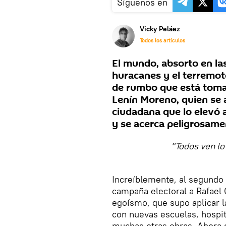
Síguenos en
Vicky Peláez
Todos los artículos
El mundo, absorto en l
huracanes y el terremot
de rumbo que está toma
Lenín Moreno, quien se 
ciudadana que lo elevó 
y se acerca peligrosamen
"Todos ven lo
Increíblemente, al segundo 
campaña electoral a Rafael 
egoísmo, que supo aplicar la
con nuevas escuelas, hospit
muchas otras obras. Ahora d