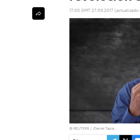
17:00 GMT 27.09.2017
(actualizado
©
REUTERS
/ /Daniel Tapia