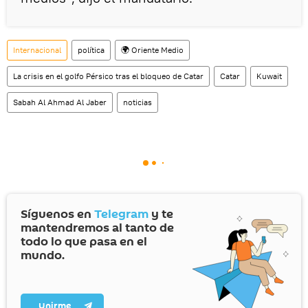
Internacional
política
🌍 Oriente Medio
La crisis en el golfo Pérsico tras el bloqueo de Catar
Catar
Kuwait
Sabah Al Ahmad Al Jaber
noticias
Síguenos en
Telegram
y te
mantendremos al tanto de
todo lo que pasa en el
mundo.
Unirme