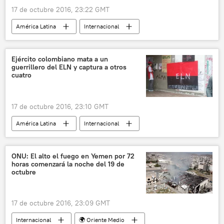
17 de octubre 2016, 23:22 GMT
América Latina
Internacional
Venezuela
Ecuador
Nicolás Maduro
Habitat III
noticias
Ejército colombiano mata a un
guerrillero del ELN y captura a otros
cuatro
17 de octubre 2016, 23:10 GMT
América Latina
Internacional
Colombia
Ejército de Liberación Nacional (ELN) de Colombia
ONU: El alto el fuego en Yemen por 72
horas comenzará la noche del 19 de
noticias
octubre
17 de octubre 2016, 23:09 GMT
Internacional
🌍 Oriente Medio