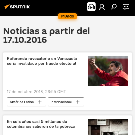
Mundo
Noticias a partir del
17.10.2016
Referendo revocatorio en Venezuela
sería invalidado por fraude electoral
17 de octubre 2016, 23:55 GMT
América Latina
Internacional
Venezuela
Nicolás Maduro
referendo revocatorio
noticias
En seis años casi 5 millones de
colombianos salieron de la pobreza