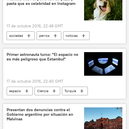
pasta que es celebridad en Instagram
17 de octubre 2016, 22:48 GMT
sociedad
perros
noticias
Primer astronauta turco: "El espacio no
es más peligroso que Estambul"
17 de octubre 2016, 22:40 GMT
espacio
Ciencia
Turquía
Halil Kayici
noticias
Presentan dos denuncias contra el
Gobierno argentino por situación en
Malvinas