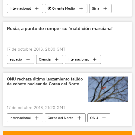
Internacional
🌍 Oriente Medio
Siria
Alepo
menores
niños
noticias
Rusia, a punto de romper su 'maldición marciana'
17 de octubre 2016, 21:30 GMT
espacio
Ciencia
Internacional
Rusia
Marte
ExoMars
Unión Soviética (URSS)
noticias
ONU rechaza último lanzamiento fallido
de cohete nuclear de Corea del Norte
17 de octubre 2016, 21:20 GMT
Internacional
Corea del Norte
ONU
🌏 Asia
noticias