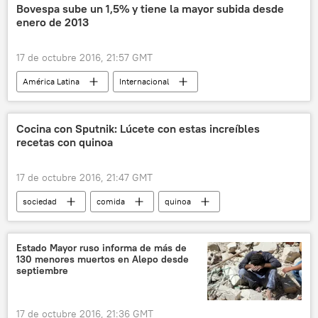
Bovespa sube un 1,5% y tiene la mayor subida desde
enero de 2013
17 de octubre 2016, 21:57 GMT
América Latina
Internacional
Economía
Brasil
Bovespa
noticias
Cocina con Sputnik: Lúcete con estas increíbles
recetas con quinoa
17 de octubre 2016, 21:47 GMT
sociedad
comida
quinoa
recetas
cocina con Sputnik
🥚 Alimentación
noticias
Estado Mayor ruso informa de más de
130 menores muertos en Alepo desde
septiembre
17 de octubre 2016, 21:36 GMT