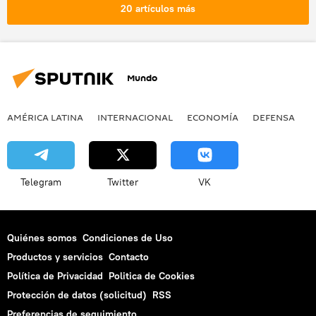
20 artículos más
Mundo
AMÉRICA LATINA
INTERNACIONAL
ECONOMÍA
DEFENSA
M
Telegram
Twitter
VK
Quiénes somos
Condiciones de Uso
Productos y servicios
Contacto
Política de Privacidad
Politica de Cookies
Protección de datos (solicitud)
RSS
Preferencias de seguimiento