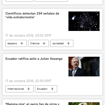
Yemen
ONU
alto el fuego
noticias
Científicos detectan 234 señales de
'vida extraterrestre'
17 de octubre 2016, 23:02 GMT
espacio
Ciencia
sociedad
💢 Insólito
vida extraterrestre
estrellas
alienígenas
noticias
Ecuador ratifica asilo a Julian Assange
17 de octubre 2016, 22:53 GMT
Internacional
Ecuador
Julian Assange
asilo
noticias
'Mamma mia': el perro fan de pizza y