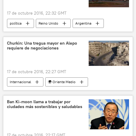
17 de octubre 2016, 22:32 GMT
política
Reino Unido
Argentina
Islas Malvinas
Theresa May
Susana Malcorra
noticias
Churkin: Una tregua mayor en Alepo
requiere de negociaciones
17 de octubre 2016, 22:27 GMT
Internacional
🌍 Oriente Medio
Alepo
Siria
Vitali Churkin
ONU
noticias
Ban Ki-moon llama a trabajar por
ciudades más sostenibles y saludables
17 de octubre 2016, 22:17 GMT