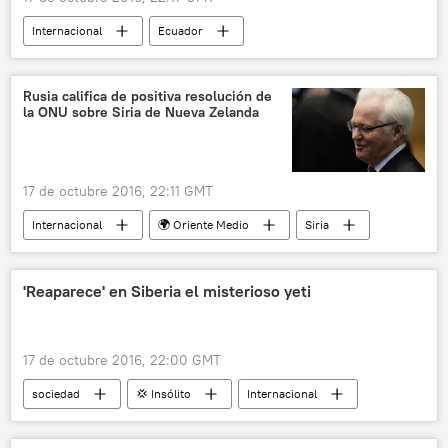
Internacional
Ecuador
Ban Ki-moon
Rafael Correa
ONU
urbanización
noticias
Rusia califica de positiva resolución de
la ONU sobre Siria de Nueva Zelanda
17 de octubre 2016, 22:11 GMT
Internacional
🌍 Oriente Medio
Siria
Nueva Zelanda
Vitali Churkin
resolución
Rusia
noticias
'Reaparece' en Siberia el misterioso yeti
17 de octubre 2016, 22:00 GMT
sociedad
💢 Insólito
Internacional
Rusia
Siberia
yeti
noticias