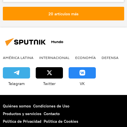
Donbás
Vladímir Putin
Barack Obama
20 artículos más
📰 Conflicto en el este de Ucrania (2014-2022)
noticias
Mundo
AMÉRICA LATINA
INTERNACIONAL
ECONOMÍA
DEFENSA
M
Telegram
Twitter
VK
Quiénes somos
Condiciones de Uso
Productos y servicios
Contacto
Política de Privacidad
Politica de Cookies