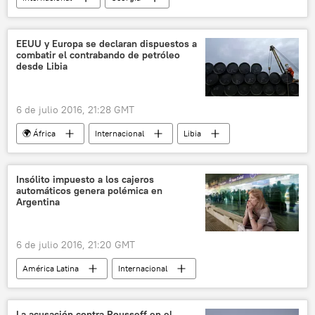
Osetia del Sur
OSCE
noticias
EEUU y Europa se declaran dispuestos a
combatir el contrabando de petróleo
desde Libia
6 de julio 2016, 21:28 GMT
🌍 África
Internacional
Libia
EEUU
petróleo
contrabando
Unión Europea (UE)
noticias
Insólito impuesto a los cajeros
automáticos genera polémica en
Argentina
6 de julio 2016, 21:20 GMT
América Latina
Internacional
Argentina
tasas
noticias
La acusación contra Rousseff en el