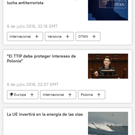
lucha antiterrorista
6 de julio 2016, 22:16 GMT
Internacional
Varsovia
OTAN
terrorismo
Rusia
Brexit
noticias
"El TTIP debe proteger intereses de
Polonia"
6 de julio 2016, 22:07 GMT
🌍 Europa
Internacional
Polonia
EEUU
Beata Szydlo
TTIP
Unión Europea (UE)
noticias
La UE invertirá en la energía de las olas