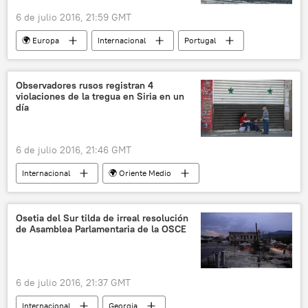
6 de julio 2016, 21:59 GMT
🌍 Europa
Internacional
Portugal
Comisión Europea
Banco Europeo de Inversiones
AW-Energy
Observadores rusos registran 4
violaciones de la tregua en Siria en un
olas
energía undimotriz
día
Unión Europea (UE)
noticias
6 de julio 2016, 21:46 GMT
Internacional
🌍 Oriente Medio
El alto el fuego en Siria
Siria
Yeish al Islam
alto el fuego
Osetia del Sur tilda de irreal resolución
de Asamblea Parlamentaria de la OSCE
violaciones
noticias
6 de julio 2016, 21:37 GMT
Internacional
Georgia