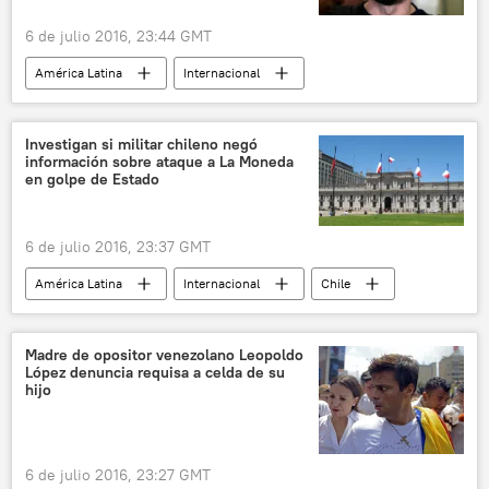
6 de julio 2016, 23:44 GMT
América Latina
Internacional
Argentina
Ibar Pérez Corradi
Aníbal Fernández
efedrina
noticias
Investigan si militar chileno negó
información sobre ataque a La Moneda
en golpe de Estado
6 de julio 2016, 23:37 GMT
América Latina
Internacional
Chile
Jorge Robles
Salvador Allende
La Moneda
noticias
Madre de opositor venezolano Leopoldo
López denuncia requisa a celda de su
hijo
6 de julio 2016, 23:27 GMT