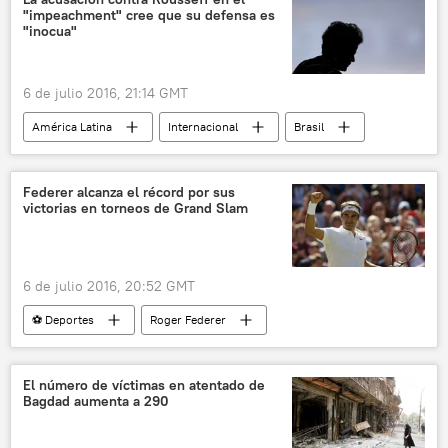
"impeachment" cree que su defensa es
"inocua"
6 de julio 2016, 21:14 GMT
América Latina
Internacional
Brasil
Dilma Rousseff
Janaína Paschoal
impeachment
Federer alcanza el récord por sus
victorias en torneos de Grand Slam
El "impeachment" de la presidenta Dilma Rousseff en Brasil
noticias
6 de julio 2016, 20:52 GMT
⚽ Deportes
Roger Federer
Wimbledon
tenis
noticias
El número de víctimas en atentado de
Bagdad aumenta a 290