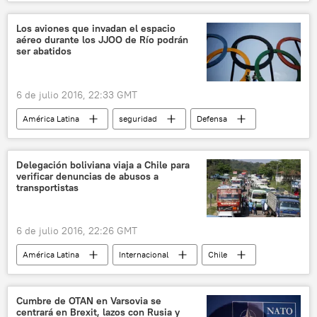
Chile
río Silala
Corte Internacional de Justicia (CIJ)
noticias
Los aviones que invadan el espacio
aéreo durante los JJOO de Río podrán
ser abatidos
6 de julio 2016, 22:33 GMT
América Latina
seguridad
Defensa
Internacional
Juegos Olímpicos y Paralímpicos de Río de Janeiro 2016
Delegación boliviana viaja a Chile para
verificar denuncias de abusos a
Brasil
Río de Janeiro
transportistas
JJOO de Río de Janeiro de 2016
aviones
noticias
6 de julio 2016, 22:26 GMT
América Latina
Internacional
Chile
Bolivia
camiones
noticias
Cumbre de OTAN en Varsovia se
centrará en Brexit, lazos con Rusia y