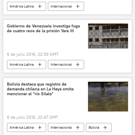
América Latina
Internacional
Venezuela
Leopoldo López
noticias
Gobierno de Venezuela investiga fuga
de cuatro reos de la prisión Yare III
6 de julio 2016, 22:59 GMT
América Latina
Internacional
Venezuela
prisión Yare III
prisión
noticias
Bolivia destaca que registro de
demanda chilena en La Haya omite
mencionar al “río Silala”
6 de julio 2016, 22:47 GMT
América Latina
Internacional
Bolivia