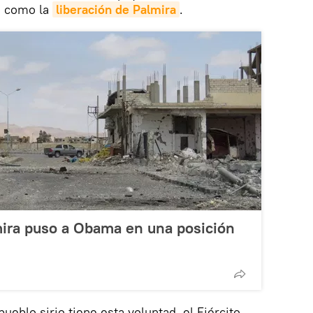
as como la
liberación de Palmira
.
mira puso a Obama en una posición
ueblo sirio tiene esta voluntad, el Ejército