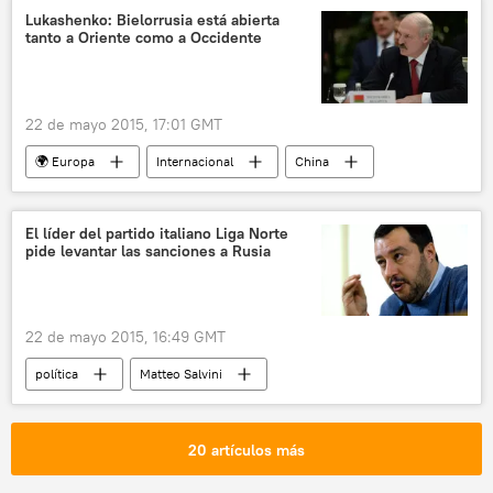
EEUU
mar Negro
Amos Hochstein
Lukashenko: Bielorrusia está abierta
tanto a Oriente como a Occidente
Panagiotis Lafazanis
South Stream
Rusia
noticias
22 de mayo 2015, 17:01 GMT
🌍 Europa
Internacional
China
Bielorrusia
Alexandr Lukashenko
Organización Internacional del Trabajo (OIT)
El líder del partido italiano Liga Norte
pide levantar las sanciones a Rusia
Comunidad de Estados de Europa y Asia (CEE)
Rusia
Unión Europea (UE)
noticias
22 de mayo 2015, 16:49 GMT
política
Matteo Salvini
Paolo Gentiloni
Liga Norte (LN)
sanciones
Rusia
noticias
20 artículos más