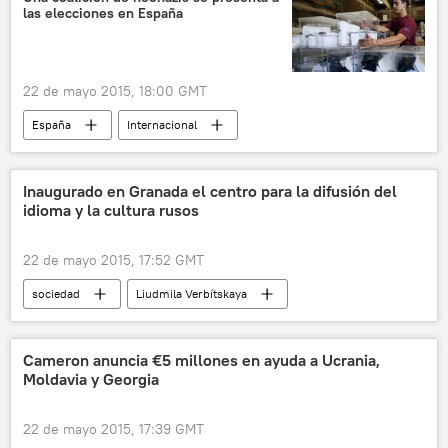
las elecciones en España
PACE
Rada Suprema
Tribunal Europeo de Derechos Humanos (TEDH)
Amnistía Internacional
22 de mayo 2015, 18:00 GMT
Situación en Donbás (primavera de 2015)
España
Internacional
torturas
noticias
Coalición Nacional (España)
neonazismo
elecciones
coalición
Inaugurado en Granada el centro para la difusión del
idioma y la cultura rusos
Elecciones Autonómicas y Municipales 2015
Propagación de neonazismo en Europa
22 de mayo 2015, 17:52 GMT
noticias
sociedad
Liudmila Verbítskaya
Russkiy Mir
Universidad de Granada
idioma ruso
España
noticias
Cameron anuncia €5 millones en ayuda a Ucrania,
Moldavia y Georgia
22 de mayo 2015, 17:39 GMT