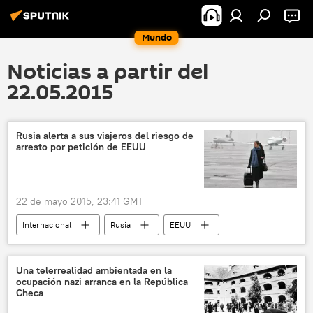
Mundo
Noticias a partir del
22.05.2015
Rusia alerta a sus viajeros del riesgo de
arresto por petición de EEUU
22 de mayo 2015, 23:41 GMT
Internacional
Rusia
EEUU
Vladímir Drinkman
Vadim Poliakov
Ministerio de Asuntos Exteriores de Rusia
Una telerrealidad ambientada en la
ocupación nazi arranca en la República
noticias
Checa