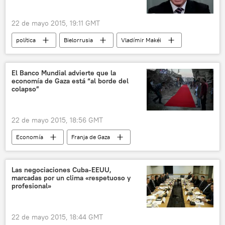
22 de mayo 2015, 19:11 GMT
política
Bielorrusia
Vladímir Makéi
Asociación Oriental
Rusia
Unión Europea (UE)
noticias
El Banco Mundial advierte que la
economía de Gaza está “al borde del
colapso”
22 de mayo 2015, 18:56 GMT
Economía
Franja de Gaza
Mahmud Abás
Steen Lau Jorgensen
Hamás
noticias
Las negociaciones Cuba-EEUU,
marcadas por un clima «respetuoso y
profesional»
22 de mayo 2015, 18:44 GMT