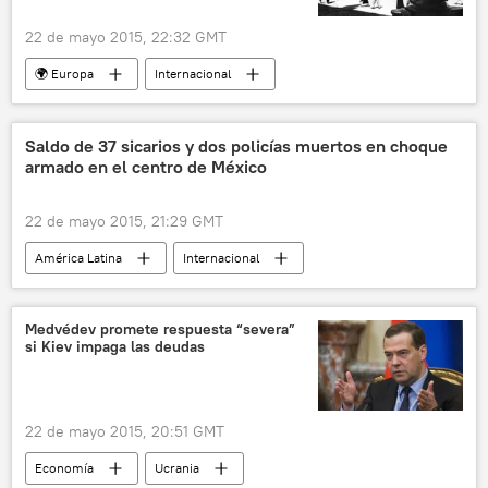
22 de mayo 2015, 22:32 GMT
🌍 Europa
Internacional
República Checa
telerrealidad
noticias
Saldo de 37 sicarios y dos policías muertos en choque
armado en el centro de México
22 de mayo 2015, 21:29 GMT
América Latina
Internacional
México
Michoacán
choque
CJNG
noticias
Medvédev promete respuesta “severa”
si Kiev impaga las deudas
22 de mayo 2015, 20:51 GMT
Economía
Ucrania