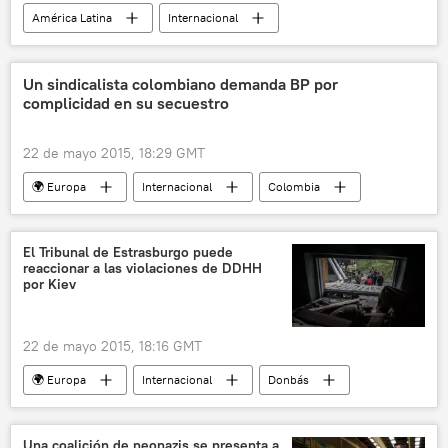
América Latina
Internacional
Normalización de las relaciones entre Cuba y EEUU
EEUU
Cuba
Roberta Jacobson
Un sindicalista colombiano demanda BP por
complicidad en su secuestro
Josefina Vidal
noticias
22 de mayo 2015, 18:29 GMT
🌍 Europa
Internacional
Colombia
Gilberto Torres
Sue William
Oil Justice
British Petroleum (BP)
El Tribunal de Estrasburgo puede
reaccionar a las violaciones de DDHH
noticias
por Kiev
22 de mayo 2015, 18:16 GMT
🌍 Europa
Internacional
Donbás
Ucrania
Serguéi Nikitin
Petró Poroshenko
Tatiana Lokshina
Una coalición de neonazis se presenta a