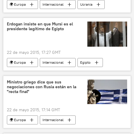
🌍 Europa
Internacional
Ucrania
Georgia
Moldavia
Serbia
Bosnia Herzegovina
Riga
Erdogan insiste en que Mursi es el
presidente legítimo de Egipto
David Cameron
Asociación Oriental
Situación económica en Ucrania
noticias
22 de mayo 2015, 17:27 GMT
🌍 Europa
Internacional
Egipto
Turquía
Mohamed Mursi
Recep Tayyip Erdogan
noticias
Ministro griego dice que sus
negociaciones con Rusia están en la
"recta final"
22 de mayo 2015, 17:14 GMT
🌍 Europa
Internacional
TurkStream (gasoducto)
Grecia