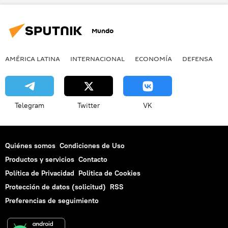
Mundo
AMÉRICA LATINA
INTERNACIONAL
ECONOMÍA
DEFENSA
M
Telegram
Twitter
VK
Quiénes somos
Condiciones de Uso
Productos y servicios
Contacto
Política de Privacidad
Politica de Cookies
Protección de datos (solicitud)
RSS
Preferencias de seguimiento