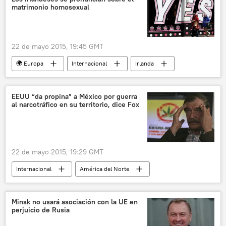
matrimonio homosexual
22 de mayo 2015, 19:45 GMT
🌍 Europa
Internacional
Irlanda
matrimonio homosexual
noticias
EEUU “da propina” a México por guerra
al narcotráfico en su territorio, dice Fox
22 de mayo 2015, 19:29 GMT
Internacional
América del Norte
EEUU
México
Vicente Fox
narcotráfico
noticias
Minsk no usará asociación con la UE en
perjuicio de Rusia