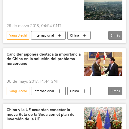
🌏 Asia
noticias
29 de marzo 2018, 04:54 GMT
Yang Jiechi
Internacional
China
5
más
Corea del Sur
Moon Jae-in
visita
🌏 Asia
noticias
Canciller japonés destaca la importancia
de China en la solución del problema
norcoreano
30 de mayo 2017, 14:44 GMT
Yang Jiechi
Internacional
China
5
más
Japón
Corea del Norte
Fumio Kishida
🌏 Asia
noticias
China y la UE acuerdan conectar la
nueva Ruta de la Seda con el plan de
inversión de la UE