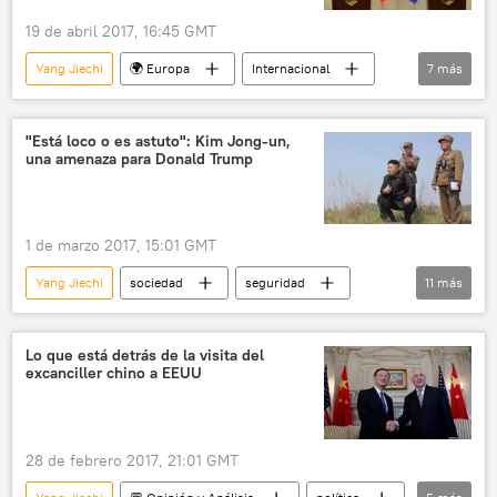
19 de abril 2017, 16:45 GMT
Yang Jiechi
🌍 Europa
Internacional
7
más
Economía
China
Unión Europea (UE)
Federica Mogherini
"Está loco o es astuto": Kim Jong-un,
una amenaza para Donald Trump
🌏 Asia
Iniciativa de la Franja y la Ruta (BRI)
noticias
1 de marzo 2017, 15:01 GMT
Yang Jiechi
sociedad
seguridad
11
más
Internacional
política
América del Norte
EEUU
China
Lo que está detrás de la visita del
excanciller chino a EEUU
Corea del Norte
Barack Obama
Donald Trump
armas nucleares
🌏 Asia
noticias
28 de febrero 2017, 21:01 GMT