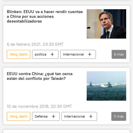
China
Wang Yi
Blinken: EEUU va a hacer rendir cuentas
a China por sus acciones
desestabilizadoras
6 de febrero 2021, 03:33 GMT
Yang Jiechi
política
Internacional
6
más
América del Norte
EEUU
China
Antony J. Blinken
🌏 Asia
noticias
EEUU contra China: ¿qué tan cerca
están del conflicto por Taiwán?
10 de noviembre 2018, 20:30 GMT
Yang Jiechi
Defensa
Internacional
11
más
política
América del Norte
EEUU