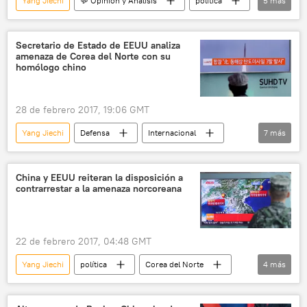
Yang Jiechi
💬 Opinión y Análisis
política
5
más
EEUU
China
Donald Trump
visita
noticias
Secretario de Estado de EEUU analiza
amenaza de Corea del Norte con su
homólogo chino
28 de febrero 2017, 19:06 GMT
Yang Jiechi
Defensa
Internacional
7
más
América del Norte
EEUU
China
Corea del Norte
Rex Tillerson
China y EEUU reiteran la disposición a
contrarrestar a la amenaza norcoreana
🌏 Asia
noticias
22 de febrero 2017, 04:48 GMT
Yang Jiechi
política
Corea del Norte
4
más
EEUU
China
Rex Tillerson
noticias