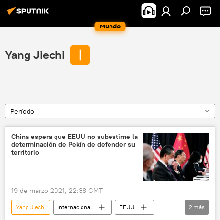
Mundo
Yang Jiechi
Período
China espera que EEUU no subestime la
determinación de Pekín de defender su
territorio
19 de marzo 2021, 22:38 GMT
Yang Jiechi
Internacional
EEUU
2
más