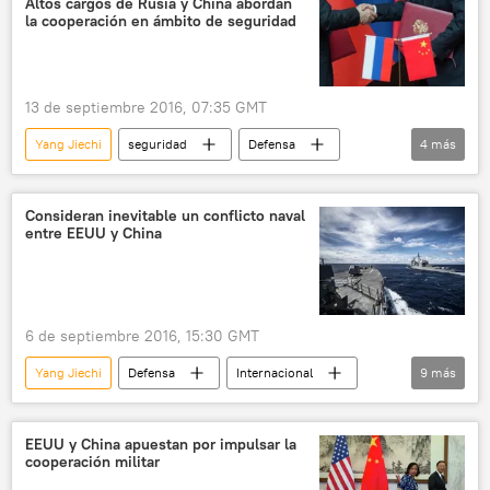
Altos cargos de Rusia y China abordan
la cooperación en ámbito de seguridad
13 de septiembre 2016, 07:35 GMT
Yang Jiechi
seguridad
Defensa
4
más
China
Nikolái Pátrushev
Rusia
noticias
Consideran inevitable un conflicto naval
entre EEUU y China
6 de septiembre 2016, 15:30 GMT
Yang Jiechi
Defensa
Internacional
9
más
América del Norte
China
Seth Cropsey
Xi Jinping
EEUU y China apuestan por impulsar la
cooperación militar
Barack Obama
John Bolton
Rusia