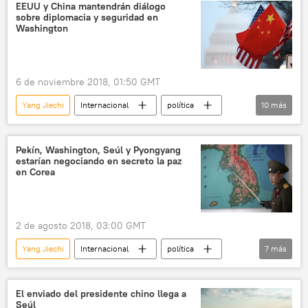
China
Taiwán
mar del Sur de China
EEUU y China mantendrán diálogo
sobre diplomacia y seguridad en
Mike Pompeo
James Mattis
Washington
Wei Fenghe
🌏 Asia
noticias
6 de noviembre 2018, 01:50 GMT
Yang Jiechi
Internacional
política
10
más
América del Norte
EEUU
China
Mike Pompeo
James Mattis
Pekín, Washington, Seúl y Pyongyang
estarían negociando en secreto la paz
Wei Fenghe
en Corea
Departamento de Estado (EEUU)
Departamento de Defensa de EEUU
🌏 Asia
2 de agosto 2018, 03:00 GMT
noticias
Yang Jiechi
Internacional
política
7
más
América del Norte
Corea del Norte
Corea del Sur
China
EEUU
El enviado del presidente chino llega a
Seúl