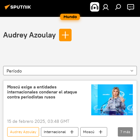
Mundo
Audrey Azoulay
Período
Moscú exige a entidades
internacionales condenar el ataque
contra periodistas rusos
15 de febrero 2025, 03:48 GMT
Audrey Azoulay
Internacional
Moscú
7
más