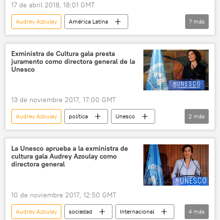
17 de abril 2018, 18:01 GMT
Audrey Azoulay
América Latina
7
más
Internacional
México
Francia
Luis Videgaray
Unesco
Exministra de Cultura gala presta
juramento como directora general de la
seguridad energética
noticias
Unesco
13 de noviembre 2017, 17:00 GMT
Audrey Azoulay
política
Unesco
2
más
directora
noticias
La Unesco aprueba a la exministra de
cultura gala Audrey Azoulay como
directora general
10 de noviembre 2017, 12:50 GMT
Audrey Azoulay
sociedad
Internacional
4
más