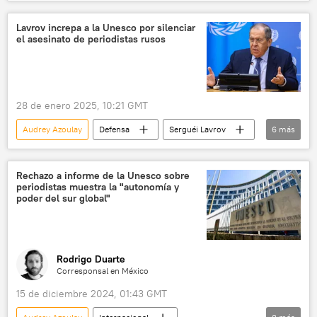
Ucrania
Serguéi Lavrov
María Zajárova
Unesco
Lavrov increpa a la Unesco por silenciar
el asesinato de periodistas rusos
Sputnik (medio de comunicación)
Canal 1
Rusia
28 de enero 2025, 10:21 GMT
Audrey Azoulay
Defensa
Serguéi Lavrov
6
más
Ucrania
Unesco
periodistas
🛡️ Zonas de conflicto
Rechazo a informe de la Unesco sobre
periodistas muestra la "autonomía y
📰 Operación rusa de desmilitarización y desnazificación de Ucrania
poder del sur global"
🌍 Europa
Rodrigo Duarte
Corresponsal en México
15 de diciembre 2024, 01:43 GMT