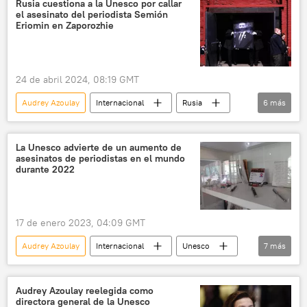
Rusia cuestiona a la Unesco por callar
el asesinato del periodista Semión
Eriomin en Zaporozhie
24 de abril 2024, 08:19 GMT
Audrey Azoulay
Internacional
Rusia
6
más
📰 Operación rusa de desmilitarización y desnazificación de Ucrania
Ucrania
Unesco
periodistas
La Unesco advierte de un aumento de
asesinatos de periodistas en el mundo
🛡️ Zonas de conflicto
🌍 Europa
durante 2022
17 de enero 2023, 04:09 GMT
Audrey Azoulay
Internacional
Unesco
7
más
periodistas
🌎 América
Caribe
México
ONU
Audrey Azoulay reelegida como
directora general de la Unesco