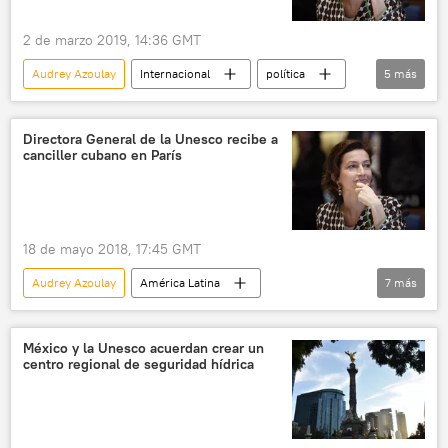
2 de marzo 2019, 14:36 GMT
Audrey Azoulay
Internacional
política
5
más
Rusia
Unesco
directora
viaje oficial
noticias
Directora General de la Unesco recibe a
canciller cubano en París
18 de mayo 2018, 17:45 GMT
Audrey Azoulay
América Latina
7
más
Internacional
Cuba
Francia
Bruno Rodríguez
Unesco
México y la Unesco acuerdan crear un
centro regional de seguridad hídrica
cancilleres
noticias