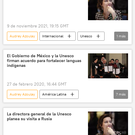
Asesinato de periodistas en México
seguridad
9 de noviembre 2021, 19:15 GMT
Audrey Azoulay
Internacional
Unesco
1
más
Francia
El Gobierno de México y la Unesco
firman acuerdo para fortalecer lenguas
indígenas
27 de febrero 2020, 16:44 GMT
Audrey Azoulay
América Latina
7
más
Internacional
indígenas
lenguas indígenas
México
La directora general de la Unesco
planea su visita a Rusia
Andrés Manuel López Obrador
Unesco
noticias