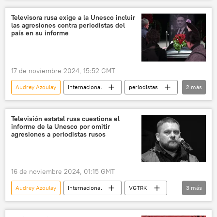
Unión de Periodistas de Rusia (UPR)
Unión de Periodistas de Moscú
periodistas
Televisora rusa exige a la Unesco incluir
las agresiones contra periodistas del
Rusia
Unesco
país en su informe
17 de noviembre 2024, 15:52 GMT
Audrey Azoulay
Internacional
periodistas
2
más
Unesco
🛡️ Zonas de conflicto
Televisión estatal rusa cuestiona el
informe de la Unesco por omitir
agresiones a periodistas rusos
16 de noviembre 2024, 01:15 GMT
Audrey Azoulay
Internacional
VGTRK
3
más
ONU
OTAN
sociedad