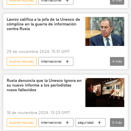
Audrey Azoulay
Internacional
8
más
María Zajárova
Ucrania
Moscú
Unesco
Rusia
periodistas
Lavrov califica a la jefa de la Unesco de
cómplice en la guerra de información
Unión de Periodistas de Rusia (UPR)
contra Rusia
📰 Ataque ucraniano contra periodistas rusos en Zaporozhie
29 de noviembre 2024, 15:51 GMT
Audrey Azoulay
Internacional
4
más
Serguéi Lavrov
Rusia
Occidente
Unesco
Rusia denuncia que la Unesco ignora en
su nuevo informe a los periodistas
rusos fallecidos
18 de noviembre 2024, 13:23 GMT
Audrey Azoulay
Internacional
seguridad
5
más