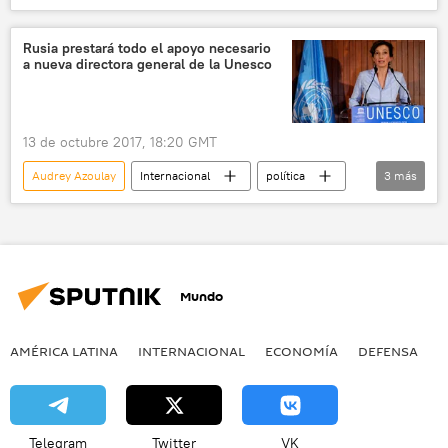
🎭 Arte y cultura
Unesco
directora
noticias
Rusia prestará todo el apoyo necesario
a nueva directora general de la Unesco
13 de octubre 2017, 18:20 GMT
Audrey Azoulay
Internacional
política
3
más
Rusia
Unesco
noticias
Mundo
AMÉRICA LATINA
INTERNACIONAL
ECONOMÍA
DEFENSA
M
Telegram
Twitter
VK