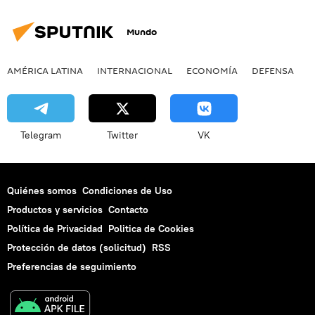
Mundo
AMÉRICA LATINA
INTERNACIONAL
ECONOMÍA
DEFENSA
M
Telegram
Twitter
VK
Quiénes somos
Condiciones de Uso
Productos y servicios
Contacto
Política de Privacidad
Politica de Cookies
Protección de datos (solicitud)
RSS
Preferencias de seguimiento