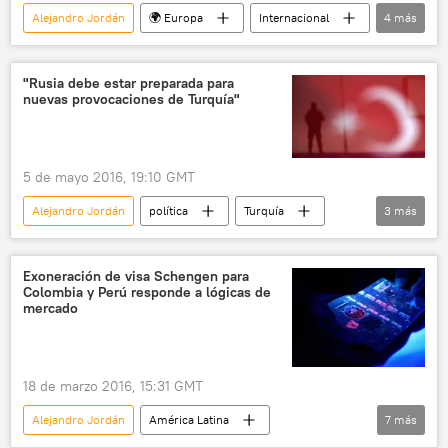
Alejandro Jordán
🌍 Europa
Internacional
4
más
política
referéndum
Unión Europea (UE)
noticias
"Rusia debe estar preparada para
nuevas provocaciones de Turquía"
5 de mayo 2016, 19:10 GMT
Alejandro Jordán
política
Turquía
3
más
provocaciones
Rusia
noticias
Exoneración de visa Schengen para
Colombia y Perú responde a lógicas de
mercado
18 de marzo 2016, 15:31 GMT
Alejandro Jordán
América Latina
7
más