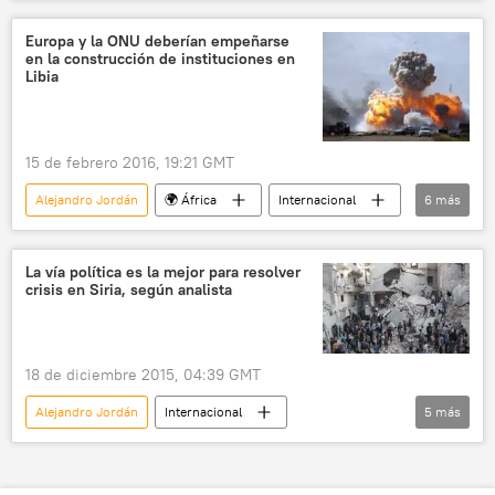
Internacional
Colombia
Perú
Tratado de Schengen
visados
Europa y la ONU deberían empeñarse
en la construcción de instituciones en
Unión Europea (UE)
noticias
Libia
15 de febrero 2016, 19:21 GMT
Alejandro Jordán
🌍 África
Internacional
6
más
Libia
EEUU
ONU
Rusia
Unión Europea (UE)
noticias
La vía política es la mejor para resolver
crisis en Siria, según analista
18 de diciembre 2015, 04:39 GMT
Alejandro Jordán
Internacional
5
más
🌍 Oriente Medio
Siria
arreglo
Arreglo político en Siria
noticias