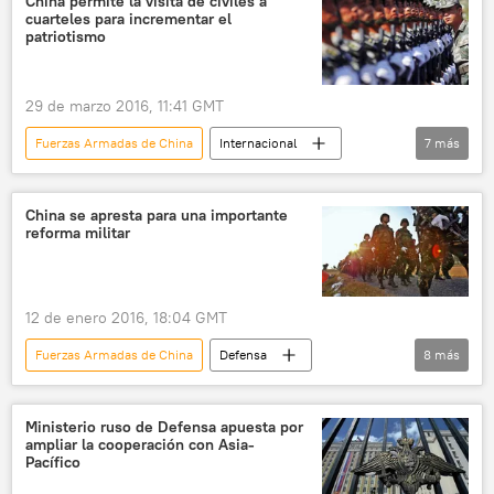
China permite la visita de civiles a
cuarteles para incrementar el
🌏 Asia
noticias
patriotismo
29 de marzo 2016, 11:41 GMT
Fuerzas Armadas de China
Internacional
7
más
China
Xi Jinping
Ejército de China
militares
patriotismo
🌏 Asia
China se apresta para una importante
reforma militar
noticias
12 de enero 2016, 18:04 GMT
Fuerzas Armadas de China
Defensa
8
más
Internacional
China
Xi Jinping
Vasili Kashin
Ejército de China
Ministerio ruso de Defensa apuesta por
ampliar la cooperación con Asia-
reformas
🌏 Asia
noticias
Pacífico