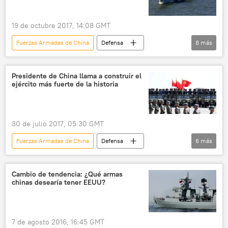
19 de octubre 2017, 14:08 GMT
Fuerzas Armadas de China
Defensa
8
más
Internacional
China
EEUU
Armada del Ejército Popular de Liberación
Presidente de China llama a construir el
ejército más fuerte de la historia
Ejército de China
🌏 Asia
armamento
noticias
30 de julio 2017, 05:30 GMT
Fuerzas Armadas de China
Defensa
6
más
Internacional
China
Xi Jinping
desfile militar
🌏 Asia
noticias
Cambio de tendencia: ¿Qué armas
chinas desearía tener EEUU?
7 de agosto 2016, 16:45 GMT