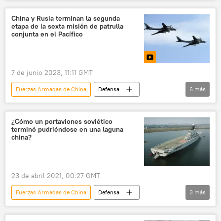
seguridad
Valeri Guerásimov
China
Organización de Cooperación de Shanghái (OCS)
China y Rusia terminan la segunda
etapa de la sexta misión de patrulla
Rusia
🛡️ Fuerzas Armadas
conjunta en el Pacífico
Fuerzas Armadas de Rusia
7 de junio 2023, 11:11 GMT
Fuerzas Armadas de China
Defensa
6
más
seguridad
China
Rusia
🛡️ Fuerzas Armadas
patrulla
🌏 Asia
¿Cómo un portaviones soviético
terminó pudriéndose en una laguna
china?
23 de abril 2021, 00:27 GMT
Fuerzas Armadas de China
Defensa
3
más
Armada de Rusia
portaviones