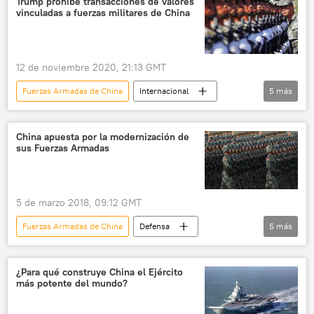
Trump prohíbe transacciones de valores
vinculadas a fuerzas militares de China
12 de noviembre 2020, 21:13 GMT
Fuerzas Armadas de China
Internacional
5
más
América del Norte
China
EEUU
🌏 Asia
noticias
China apuesta por la modernización de
sus Fuerzas Armadas
5 de marzo 2018, 09:12 GMT
Fuerzas Armadas de China
Defensa
5
más
Internacional
China
modernización
🌏 Asia
noticias
¿Para qué construye China el Ejército
más potente del mundo?