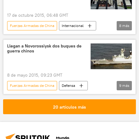
17 de octubre 2015, 06:48 GMT
Fuerzas Armadas de China
Internacional
8
más
Rusia
China
Anatoli Antónov
Ministerio de Defensa de Rusia
Llegan a Novorossiysk dos buques de
guerra chinos
Fuerzas Armadas de Rusia
Sexto Foro de Seguridad de Xiangshan
🌏 Asia
noticias
8 de mayo 2015, 09:23 GMT
Fuerzas Armadas de China
Defensa
9
más
70º aniversario de la Victoria sobre el nazismo
China
mar Negro
Novorossiisk
20 artículos más
Fuerzas Armadas de Rusia
Weifang (patrullero)
Lin Yi (patrullero)
Rusia
noticias
Mundo