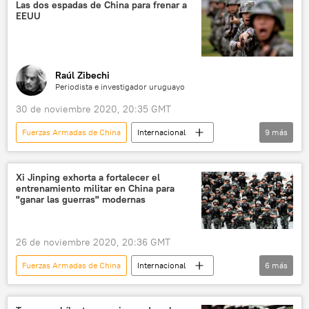
🎖️ Especiales militares
Las dos espadas de China para frenar a
EEUU
Raúl Zibechi
Periodista e investigador uruguayo
30 de noviembre 2020, 20:35 GMT
Fuerzas Armadas de China
Internacional
9
más
✒️ Firmas
💬 Opinión y Análisis
China
Fuerzas Armadas de EEUU
Xi Jinping exhorta a fortalecer el
entrenamiento militar en China para
EEUU
🌏 Asia
integración
"ganar las guerras" modernas
Economía
noticias
26 de noviembre 2020, 20:36 GMT
Fuerzas Armadas de China
Internacional
6
más
Defensa
China
entrenamiento
Xi Jinping
🌏 Asia
noticias