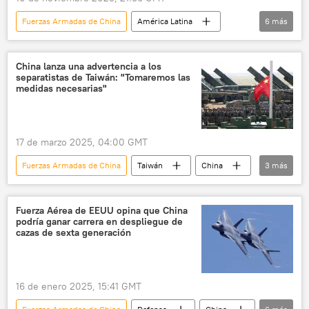
Fuerzas Armadas de China
América Latina
6
más
Nicaragua
política
China
Ejército de Nicaragua
Ejército de China
China lanza una advertencia a los
separatistas de Taiwán: "Tomaremos las
EPL
medidas necesarias"
17 de marzo 2025, 04:00 GMT
Fuerzas Armadas de China
Taiwán
China
3
más
Defensa
Partido Comunista de China (PCCh)
Ejército de China
Fuerza Aérea de EEUU opina que China
podría ganar carrera en despliegue de
cazas de sexta generación
16 de enero 2025, 15:41 GMT