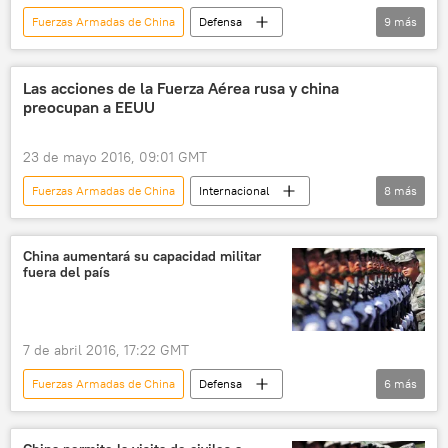
Fuerzas Armadas de China
Defensa
9
más
Internacional
China
armamento
misil hipersónico
aviones
buques
Las acciones de la Fuerza Aérea rusa y china
preocupan a EEUU
vehículos
🌏 Asia
noticias
23 de mayo 2016, 09:01 GMT
Fuerzas Armadas de China
Internacional
8
más
Rusia
América del Norte
China
EEUU
Herbert Carlisle
China aumentará su capacidad militar
fuera del país
Fuerzas Armadas de Rusia
🌏 Asia
noticias
7 de abril 2016, 17:22 GMT
Fuerzas Armadas de China
Defensa
6
más
Internacional
China
Vasili Kashin
Departamento de Acciones en el Extranjero (China)