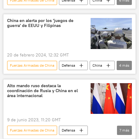
Fuerzas Armadas de China
Defensa
China
6
más
EEUU
🛡️ Industria militar
aviones de caza
avión de caza
China en alerta por los 'juegos de
guerra' de EEUU y Filipinas
quinta generación
sexta generación
20 de febrero 2024, 12:32 GMT
Fuerzas Armadas de China
Defensa
China
4
más
EEUU
Filipinas
🌏 Asia
🛡️ Fuerzas Armadas
Alto mando ruso destaca la
coordinación de Rusia y China en el
área internacional
9 de junio 2023, 11:20 GMT
Fuerzas Armadas de China
Defensa
7
más