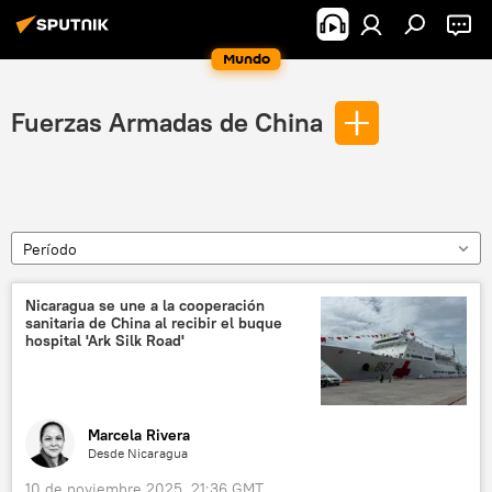
Mundo
Fuerzas Armadas de China
Período
Nicaragua se une a la cooperación
sanitaria de China al recibir el buque
hospital 'Ark Silk Road'
Marcela Rivera
Desde Nicaragua
10 de noviembre 2025, 21:36 GMT