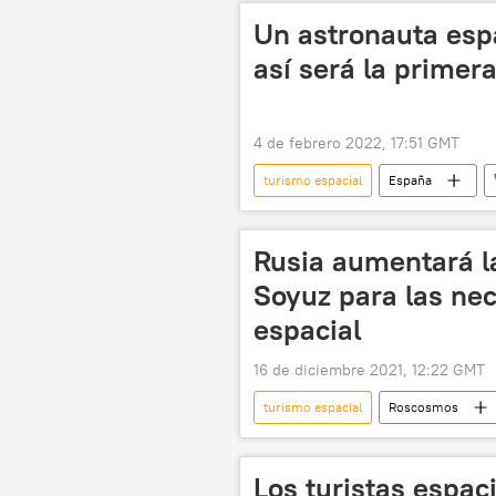
Un astronauta espa
así será la primera
4 de febrero 2022, 17:51 GMT
turismo espacial
España
Rusia aumentará l
Soyuz para las ne
espacial
16 de diciembre 2021, 12:22 GMT
turismo espacial
Roscosmos
Los turistas espac