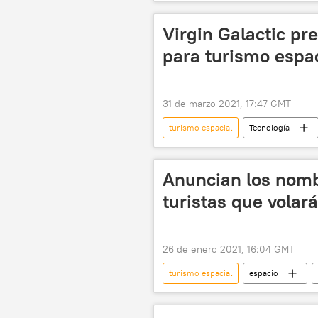
Virgin Galactic pr
para turismo espac
31 de marzo 2021, 17:47 GMT
turismo espacial
Tecnología
Anuncian los nomb
turistas que volará
26 de enero 2021, 16:04 GMT
turismo espacial
espacio
Crew Dragon
🧭 Destinos