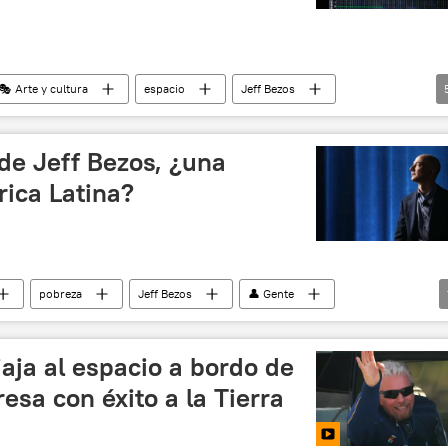
🎭 Arte y cultura
espacio
Jeff Bezos
tic
espacio exterior
cosmos
🧭 Destinos
 de Jeff Bezos, ¿una
rica Latina?
pobreza
Jeff Bezos
👤 Gente
aja al espacio a bordo de
esa con éxito a la Tierra