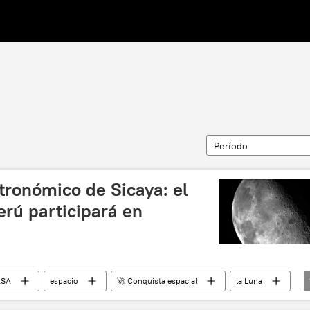
Período
tronómico de Sicaya: el
erú participará en
SA
espacio
🚀 Conquista espacial
la Luna