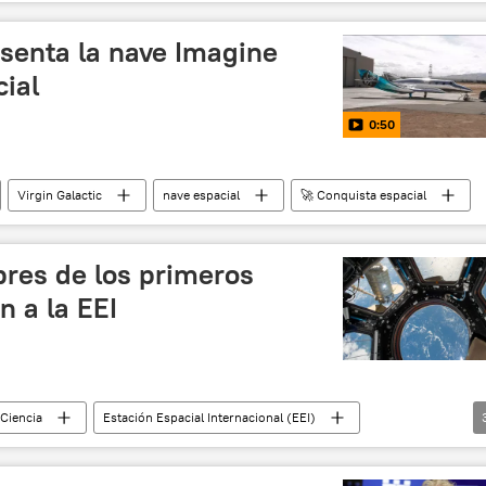
esenta la nave Imagine
ial
0:50
Virgin Galactic
nave espacial
🚀 Conquista espacial
res de los primeros
n a la EEI
Ciencia
Estación Espacial Internacional (EEI)
noticias