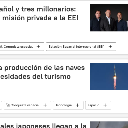
ñol y tres millonarios:
 misión privada a la EEI
🚀 Conquista espacial
Estación Espacial Internacional (EEI)
a producción de las naves
cesidades del turismo
🚀 Conquista espacial
Tecnología
espacio
iales japoneses llegan a la