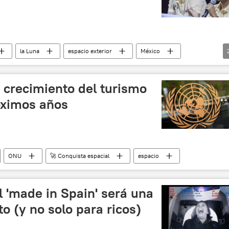
la Luna
espacio exterior
México
evistas
 crecimiento del turismo
óximos años
ONU
🚀 Conquista espacial
espacio
l 'made in Spain' será una
o (y no solo para ricos)