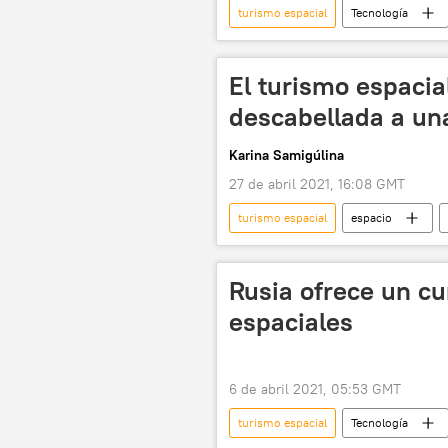
turismo espacial
Tecnología
New Shepard (nave suborbital)
El turismo espacia
descabellada a un
Karina Samigúlina
27 de abril 2021, 16:08 GMT
turismo espacial
espacio
💬 Opinión y Análisis
Rusia ofrece un cu
espaciales
6 de abril 2021, 05:53 GMT
turismo espacial
Tecnología