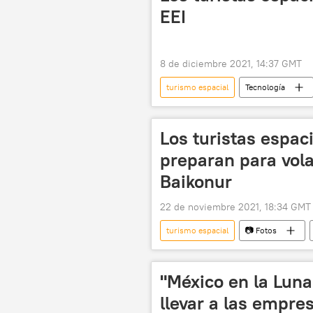
EEI
8 de diciembre 2021, 14:37 GMT
turismo espacial
Tecnología
Los turistas espac
preparan para vol
Baikonur
22 de noviembre 2021, 18:34 GMT
turismo espacial
📷 Fotos
"México en la Luna"
llevar a las empres