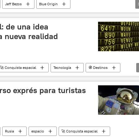
Jeff Bezos
Blue Origin
viaje espacial
🚀 Conquista espacial
l: de una idea
a nueva realidad
🚀 Conquista espacial
Tecnología
🧭 Destinos
rso exprés para turistas
Rusia
espacio
🚀 Conquista espacial