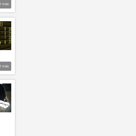
3
más
1
más