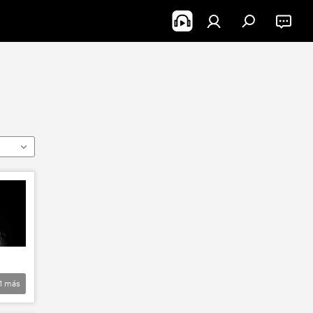
1
más