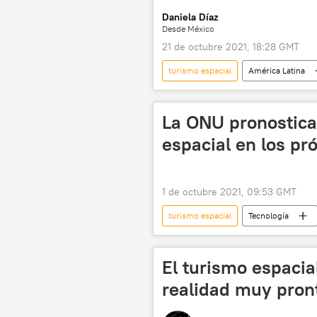
Daniela Díaz
Desde México
21 de octubre 2021, 18:28 GMT
turismo espacial
América Latina
🚀 Conquista espacial
💬 Entr
La ONU pronostica
espacial en los pr
1 de octubre 2021, 09:53 GMT
turismo espacial
Tecnología
El turismo espacia
realidad muy pront