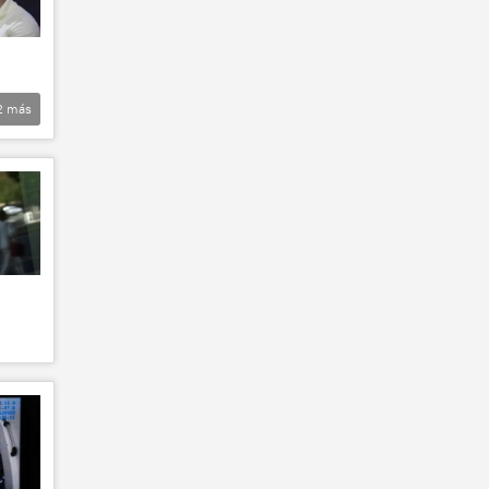
2
más