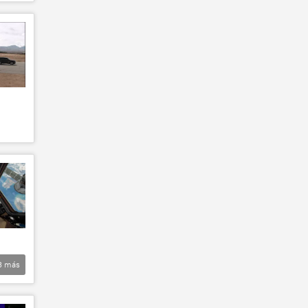
3
más