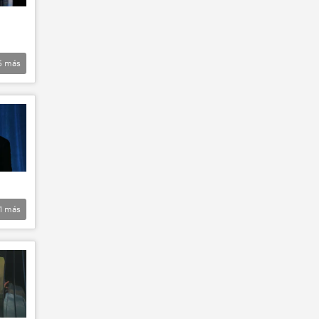
5
más
1
más