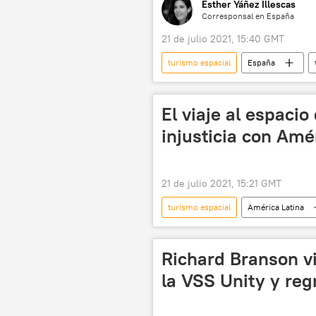
Esther Yáñez Illescas
Corresponsal en España
21 de julio 2021, 15:40 GMT
turismo espacial
España
Richard Branson
Virgin Galac
El viaje al espacio
injusticia con Amé
21 de julio 2021, 15:21 GMT
turismo espacial
América Latina
pandemia de coronavirus
Richard Branson vi
la VSS Unity y regr