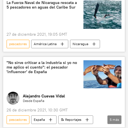
Lima
derrame
protestas
La Fuerza Naval de Nicaragua rescata a
5 pescadores en aguas del Caribe Sur
Perú
Repsol
27 de diciembre 2021, 19:05 GMT
pescadores
América Latina
Nicaragua
"No sirve criticar a la industria si yo no
me aplico el cuento": el pescador
'influencer' de España
Alejandro Cuevas Vidal
Desde España
26 de diciembre 2021, 10:30 GMT
pescadores
España
📝 Reportajes
5
más