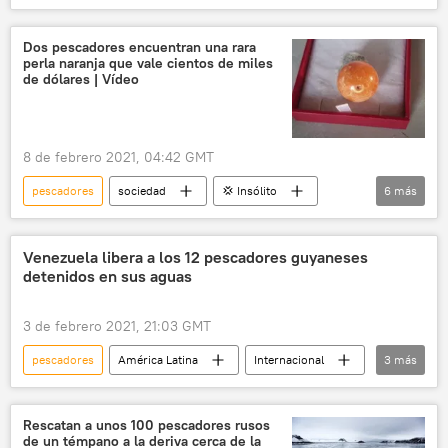
hielo
Interstellar
Dos pescadores encuentran una rara
perla naranja que vale cientos de miles
de dólares | Vídeo
8 de febrero 2021, 04:42 GMT
pescadores
sociedad
💢 Insólito
6
más
Tailandia
familia
Caracol
dinero
playa
noticias
Venezuela libera a los 12 pescadores guyaneses
detenidos en sus aguas
3 de febrero 2021, 21:03 GMT
pescadores
América Latina
Internacional
3
más
Venezuela
Guyana
noticias
Rescatan a unos 100 pescadores rusos
de un témpano a la deriva cerca de la