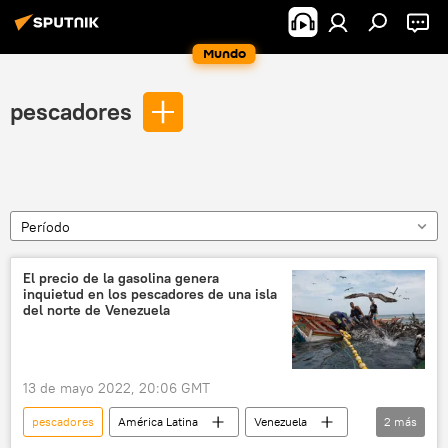
Mundo
pescadores
Período
El precio de la gasolina genera
inquietud en los pescadores de una isla
del norte de Venezuela
13 de mayo 2022, 20:06 GMT
pescadores
América Latina
Venezuela
2
más