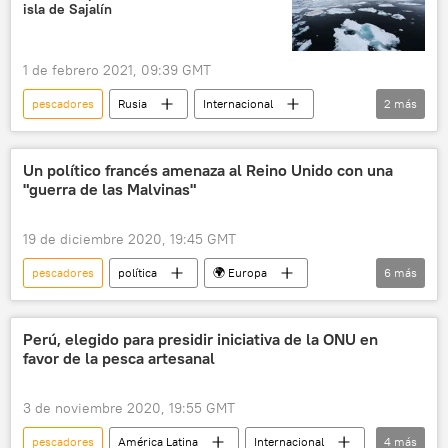
isla de Sajalín
1 de febrero 2021, 09:39 GMT
pescadores
Rusia
Internacional
2
más
Sajalín
noticias
Un político francés amenaza al Reino Unido con una
"guerra de las Malvinas"
19 de diciembre 2020, 19:45 GMT
pescadores
política
🌍 Europa
6
más
Internacional
Francia
Reino Unido
disputa marítima
Brexit
noticias
Perú, elegido para presidir iniciativa de la ONU en
favor de la pesca artesanal
3 de noviembre 2020, 19:55 GMT
pescadores
América Latina
Internacional
4
más