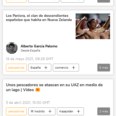
ONU
racismo
Los Paniora, el clan de descendientes
españoles que habita en Nueva Zelanda
Alberto García Palomo
Desde España
14 de mayo 2021, 08:26 GMT
pescadores
España
comercio
5
más
Nueva Zelanda
naturaleza
español
identidad
descendencia
Unos pescadores se atascan en su UAZ en medio de
un lago | Vídeo
5 de abril 2021, 15:00 GMT
pescadores
💢 Insólito
Kazajistán
2
más