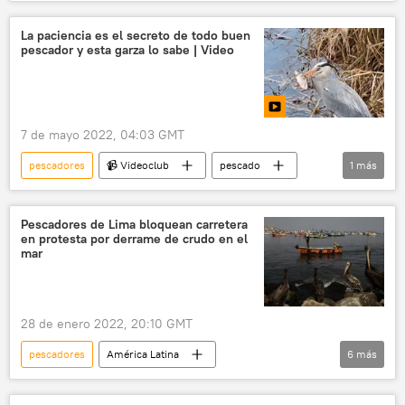
📈 Mercados y finanzas
combustible
La paciencia es el secreto de todo buen
pescador y esta garza lo sabe | Video
7 de mayo 2022, 04:03 GMT
pescadores
📹 Videoclub
pescado
1
más
pájaro
Pescadores de Lima bloquean carretera
en protesta por derrame de crudo en el
mar
28 de enero 2022, 20:10 GMT
pescadores
América Latina
6
más
medioambiente
manifestación