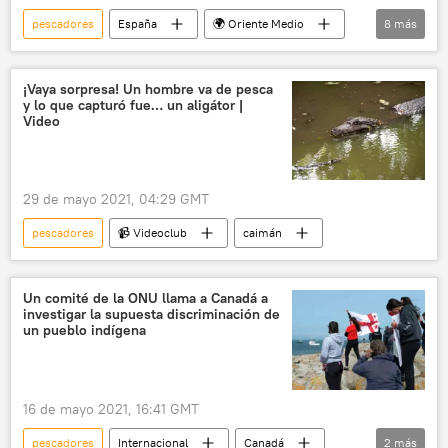
pescadores
España
🌍 Oriente Medio
8
más
Ministerio de Asuntos Exteriores de España
Yemen
océano Índico
detención
¡Vaya sorpresa! Un hombre va de pesca
y lo que capturó fue… un aligátor |
barco
Guerra civil de Yemen
Video
Australia
📝 Reportajes
29 de mayo 2021, 04:29 GMT
pescadores
📹 Videoclub
caimán
Un comité de la ONU llama a Canadá a
investigar la supuesta discriminación de
un pueblo indígena
16 de mayo 2021, 16:41 GMT
pescadores
Internacional
Canadá
2
más