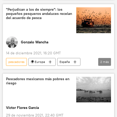
medioambiente
Galicia
Xunta de Galicia
pesca
influencers
"Perjudican a los de siempre": los
pequeños pesqueros andaluces recelan
del acuerdo de pesca
Gonzalo Wancha
14 de diciembre 2021, 16:20 GMT
pescadores
🌍 Europa
España
2
más
📝 Reportajes
pesca
Pescadores mexicanos más pobres en
riesgo
Víctor Flores García
29 de noviembre 2021, 22:40 GMT