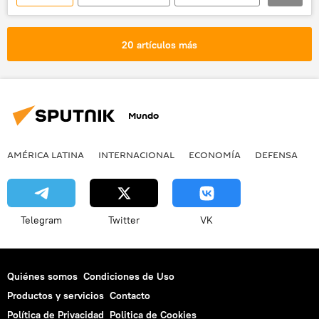
Perú
pesca
ONU
noticias
20 artículos más
Mundo
AMÉRICA LATINA
INTERNACIONAL
ECONOMÍA
DEFENSA
M
Telegram
Twitter
VK
Quiénes somos
Condiciones de Uso
Productos y servicios
Contacto
Política de Privacidad
Politica de Cookies