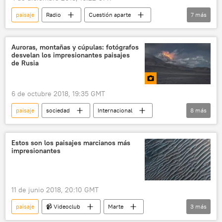
paisaje
Radio
Cuestión aparte
7
más
Moscú
Alberto Sánchez
Instituto Cervantes de Moscú
exposición
Auroras, montañas y cúpulas: fotógrafos
desvelan los impresionantes paisajes
fotografía
Rusia
España
de Rusia
6 de octubre 2018, 19:35 GMT
paisaje
sociedad
Internacional
8
más
Multimedia
Rusia
📷 Fotos
Serguéi Shoigú
Sociedad Geográfica de Rusia
Estos son los paisajes marcianos más
impresionantes
fotografía
naturaleza
noticias
11 de junio 2018, 20:10 GMT
paisaje
📹 Videoclub
Marte
3
más
🪐 Astronomía
planeta
espacio