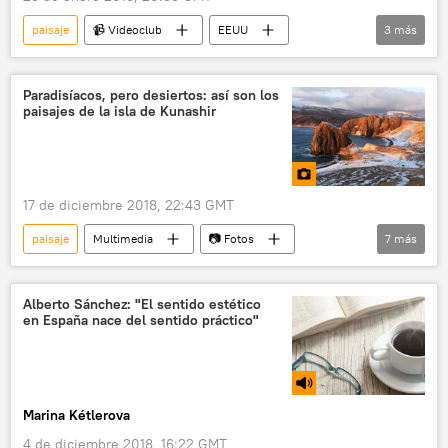
paisaje
📹 Videoclub
EEUU
3
más
time-lapse
cielo
estrellas
Paradisíacos, pero desiertos: así son los
paisajes de la isla de Kunashir
17 de diciembre 2018, 22:43 GMT
paisaje
Multimedia
📷 Fotos
7
más
islas Kuriles
Lejano Oriente
Kunashir
disputa territorial
isla
Alberto Sánchez: "El sentido estético
en España nace del sentido práctico"
Rusia
🧭 Destinos
Marina Kétlerova
4 de diciembre 2018, 16:22 GMT