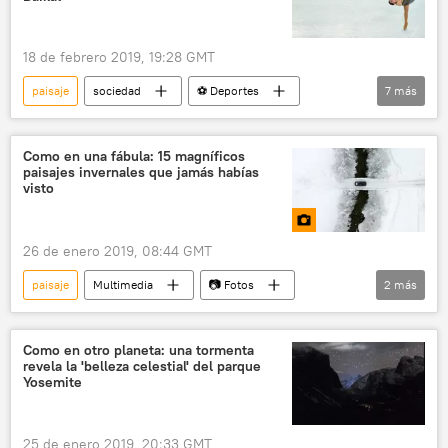
18 de febrero 2019, 19:28 GMT
paisaje
sociedad
⚽ Deportes
7
más
Internacional
Rusia
Baikal
Adelina Sotnikova
patinaje
Como en una fábula: 15 magníficos
paisajes invernales que jamás habías
campeón
noticias
visto
26 de enero 2019, 08:44 GMT
paisaje
Multimedia
📷 Fotos
2
más
invierno
nieve
Como en otro planeta: una tormenta
revela la 'belleza celestial' del parque
Yosemite
25 de enero 2019, 20:33 GMT