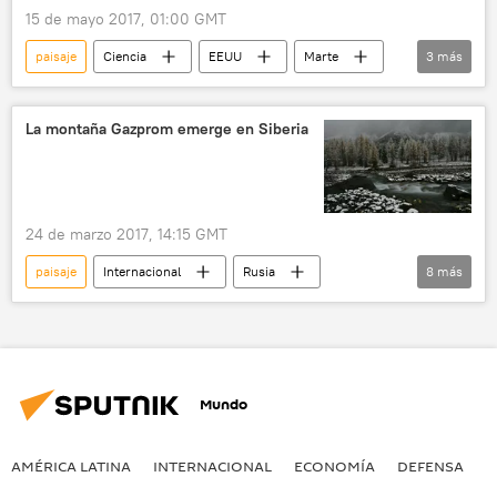
15 de mayo 2017, 01:00 GMT
paisaje
Ciencia
EEUU
Marte
3
más
Tierra
NASA
noticias
La montaña Gazprom emerge en Siberia
24 de marzo 2017, 14:15 GMT
paisaje
Internacional
Rusia
8
más
Economía
Siberia
Altái
Gazprom
relieve
gasoducto
montañas
noticias
Mundo
AMÉRICA LATINA
INTERNACIONAL
ECONOMÍA
DEFENSA
M