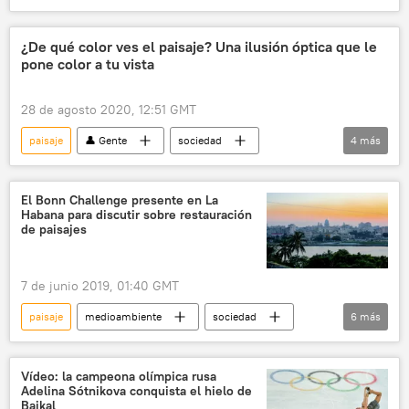
National Geographic
concurso
fotografía
naturaleza
mujeres
¿De qué color ves el paisaje? Una ilusión óptica que le
pone color a tu vista
28 de agosto 2020, 12:51 GMT
paisaje
👤 Gente
sociedad
4
más
ilusión óptica
imágenes
💢 Insólito
noticias
El Bonn Challenge presente en La
Habana para discutir sobre restauración
de paisajes
7 de junio 2019, 01:40 GMT
paisaje
medioambiente
sociedad
6
más
América Latina
Internacional
Cuba
La Habana
cambio climático
Vídeo: la campeona olímpica rusa
Adelina Sótnikova conquista el hielo de
noticias
Baikal