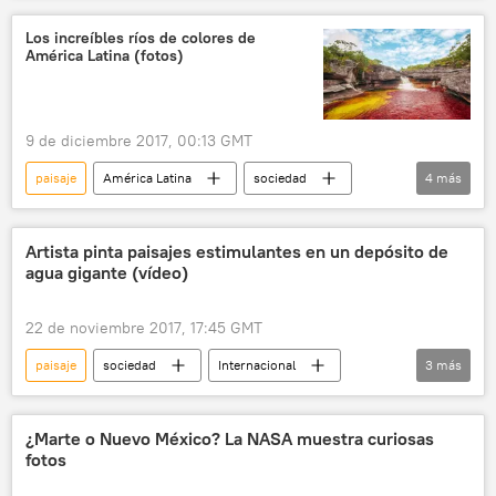
Los increíbles ríos de colores de
América Latina (fotos)
9 de diciembre 2017, 00:13 GMT
paisaje
América Latina
sociedad
4
más
Internacional
naturaleza
ríos
noticias
Artista pinta paisajes estimulantes en un depósito de
agua gigante (vídeo)
22 de noviembre 2017, 17:45 GMT
paisaje
sociedad
Internacional
3
más
América del Norte
Nueva York
noticias
¿Marte o Nuevo México? La NASA muestra curiosas
fotos