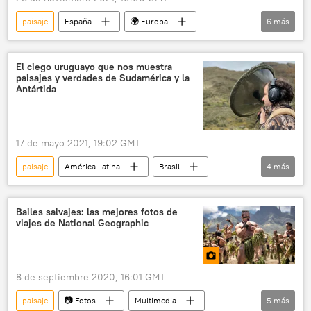
paisaje
España
🌍 Europa
6
más
🎭 Arte y cultura
fotografía
Galicia
naturaleza
⭐ Especiales
EEUU
El ciego uruguayo que nos muestra
paisajes y verdades de Sudamérica y la
Antártida
17 de mayo 2021, 19:02 GMT
paisaje
América Latina
Brasil
4
más
Uruguay
medioambiente
Colombia
ceguera
Bailes salvajes: las mejores fotos de
viajes de National Geographic
8 de septiembre 2020, 16:01 GMT
paisaje
📷 Fotos
Multimedia
5
más