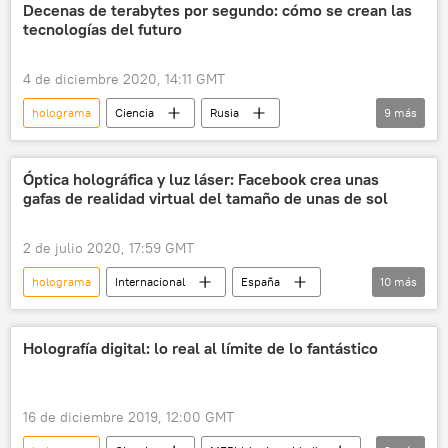
Decenas de terabytes por segundo: cómo se crean las
tecnologías del futuro
4 de diciembre 2020, 14:11 GMT
holograma
Ciencia
Rusia
9
más
Internacional
futuro
luz
velocidad
datos
información
Óptica holográfica y luz láser: Facebook crea unas
gafas de realidad virtual del tamaño de unas de sol
MEPhI (universidad)
Tecnología
noticias
2 de julio 2020, 17:59 GMT
holograma
Internacional
España
10
más
Tecnología
Ciencia
realidad virtual
gafas de realidad virtual
Holografía digital: lo real al límite de lo fantástico
casco de realidad virtual
Meta (compañía)
Mark Zuckerberg
láser
LED
16 de diciembre 2019, 12:00 GMT
noticias