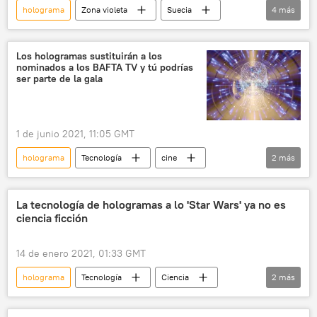
holograma
Zona violeta
Suecia
4
más
espectáculo
banda de música
álbum
ABBA
Los hologramas sustituirán a los
nominados a los BAFTA TV y tú podrías
ser parte de la gala
1 de junio 2021, 11:05 GMT
holograma
Tecnología
cine
2
más
BAFTA
👤 Gente
La tecnología de hologramas a lo 'Star Wars' ya no es
ciencia ficción
14 de enero 2021, 01:33 GMT
holograma
Tecnología
Ciencia
2
más
EEUU
noticias