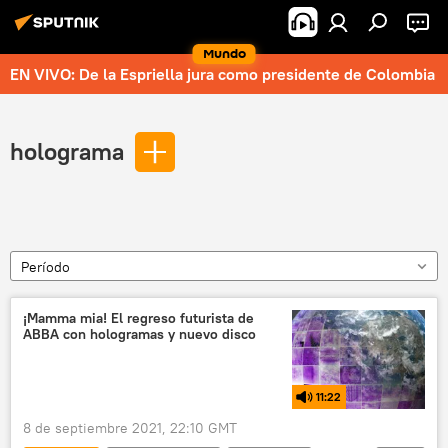
Mundo
EN VIVO: De la Espriella jura como presidente de Colombia
holograma
Período
¡Mamma mia! El regreso futurista de
ABBA con hologramas y nuevo disco
11:22
8 de septiembre 2021, 22:10 GMT