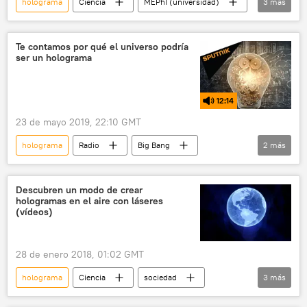
holograma
Ciencia
MEPhI (universidad)
3
más
3D
impresión 3d
noticias
Te contamos por qué el universo podría
ser un holograma
12:14
23 de mayo 2019, 22:10 GMT
holograma
Radio
Big Bang
2
más
Universo
creación
Descubren un modo de crear
hologramas en el aire con láseres
(vídeos)
28 de enero 2018, 01:02 GMT
holograma
Ciencia
sociedad
3
más
💢 Insólito
Tecnología
noticias