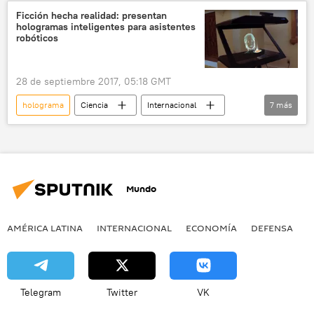
Ficción hecha realidad: presentan
hologramas inteligentes para asistentes
robóticos
28 de septiembre 2017, 05:18 GMT
holograma
Ciencia
Internacional
7
más
Tecnología
América del Norte
📹 Videoclub
inteligencia artificial
asistente
robótica
noticias
Mundo
AMÉRICA LATINA
INTERNACIONAL
ECONOMÍA
DEFENSA
M
Telegram
Twitter
VK