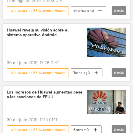
19 de agosto 2019, 20:03 GMT
La 'cruzada' de EEUU contra Huawei
Internacional
8
más
América del Norte
Huawei
China
sanciones
lista negra
EEUU
Huawei revela su visión sobre el
sistema operativo Android
🌏 Asia
noticias
30 de julio 2019, 17:26 GMT
La 'cruzada' de EEUU contra Huawei
Tecnología
6
más
Ciencia
Huawei
Android
China
EEUU
noticias
Los ingresos de Huawei aumentan pese
a las sanciones de EEUU
30 de julio 2019, 11:15 GMT
La 'cruzada' de EEUU contra Huawei
Economía
8
más