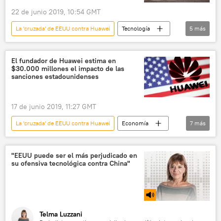
22 de junio 2019, 10:54 GMT
La 'cruzada' de EEUU contra Huawei
Tecnología
5
más
Ciencia
Huawei
inteligencia artificial
celulares
El fundador de Huawei estima en
$30.000 millones el impacto de las
noticias
sanciones estadounidenses
17 de junio 2019, 11:27 GMT
La 'cruzada' de EEUU contra Huawei
Economía
7
más
Internacional
Huawei
EEUU
China
🌏 Asia
sanciones
"EEUU puede ser el más perjudicado en
su ofensiva tecnológica contra China"
noticias
Telma Luzzani