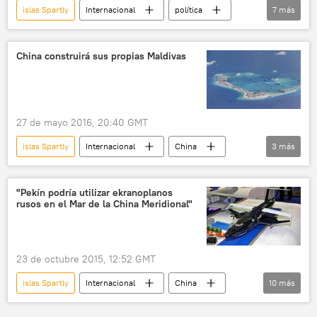
islas Spartly
Internacional
política
7
más
EEUU
China
Vietnam
mar del Sur de China
Donald Trump
China construirá sus propias Maldivas
🌏 Asia
noticias
27 de mayo 2016, 20:40 GMT
islas Spartly
Internacional
China
3
más
G7
Cumbre del G7
noticias
"Pekín podría utilizar ekranoplanos
rusos en el Mar de la China Meridional"
23 de octubre 2015, 12:52 GMT
islas Spartly
Internacional
China
10
más
mar del Sur de China
isla Hainan