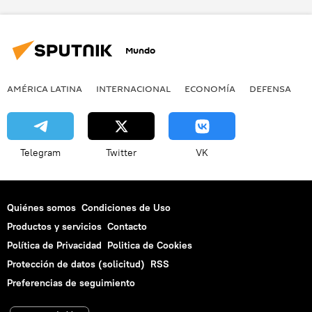
Vasili Kashin
Oficina Central de Proyectos Alexéev
A-050
Mundo
Ivolga
ekranoplanos
Rusia
🌏 Asia
noticias
AMÉRICA LATINA
INTERNACIONAL
ECONOMÍA
DEFENSA
M
Telegram
Twitter
VK
Quiénes somos
Condiciones de Uso
Productos y servicios
Contacto
Política de Privacidad
Politica de Cookies
Protección de datos (solicitud)
RSS
Preferencias de seguimiento