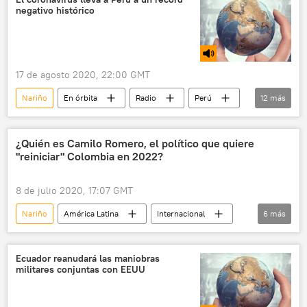
negativo histórico
17 de agosto 2020, 22:00 GMT
Nariño
En órbita
Radio
Perú
12
más
coronavirus
coronavirus en América Latina
COVID-19
Colombia
masacre
¿Quién es Camilo Romero, el político que quiere
"reiniciar" Colombia en 2022?
narcotráfico
grupos armados
EEUU
elecciones
8 de julio 2020, 17:07 GMT
Partido Demócrata (EEUU)
Joe Biden
Nariño
América Latina
Internacional
6
más
Kamala Harris
política
Colombia
Iván Duque
Alianza Verde
Álvaro Uribe Vélez
Ecuador reanudará las maniobras
militares conjuntas con EEUU
noticias