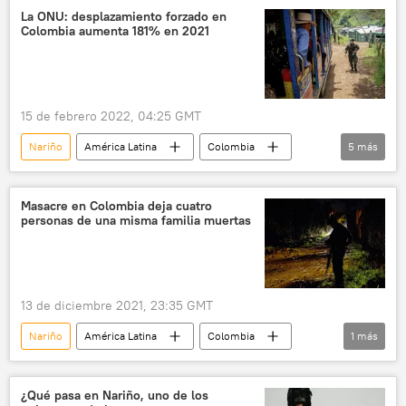
La ONU: desplazamiento forzado en
Colombia aumenta 181% en 2021
15 de febrero 2022, 04:25 GMT
Nariño
América Latina
Colombia
5
más
desplazamiento
migración
ONU
Cauca
Chocó
Masacre en Colombia deja cuatro
personas de una misma familia muertas
13 de diciembre 2021, 23:35 GMT
Nariño
América Latina
Colombia
1
más
masacre
¿Qué pasa en Nariño, uno de los