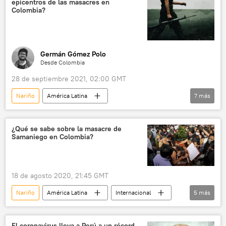
epicentros de las masacres en
Colombia?
Germán Gómez Polo
Desde Colombia
28 de septiembre 2021, 02:00 GMT
Nariño
América Latina
7
más
💬 Opinión y Análisis
📝 Reportajes
Colombia
enfrentamientos
¿Qué se sabe sobre la masacre de
Samaniego en Colombia?
masacre
grupos armados
asesinatos
18 de agosto 2020, 21:45 GMT
Nariño
América Latina
Internacional
5
más
Colombia
asesinato
jóvenes
masacre
noticias
El coronavirus lleva a Perú a un récord