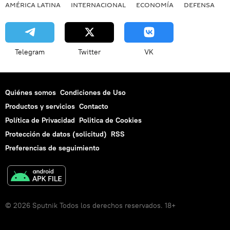
AMÉRICA LATINA
INTERNACIONAL
ECONOMÍA
DEFENSA
M
Telegram
Twitter
VK
Quiénes somos
Condiciones de Uso
Productos y servicios
Contacto
Política de Privacidad
Politica de Cookies
Protección de datos (solicitud)
RSS
Preferencias de seguimiento
© 2026 Sputnik Todos los derechos reservados. 18+