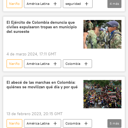
Nariño
América Latina
seguridad
4
más
Colombia
Gustavo Petro
🌎 América
deslizamiento de tierra
El Ejército de Colombia denuncia que
civiles expulsaron tropas en municipio
del suroeste
4 de marzo 2024, 17:11 GMT
Nariño
América Latina
Colombia
El abecé de las marchas en Colombia:
quiénes se movilizan qué día y por qué
13 de febrero 2023, 20:15 GMT
Nariño
América Latina
Colombia
5
más