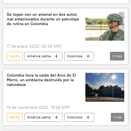
Senado de Colombia
política
Bogotá
Centro Democrático
Se topan con un arsenal en dos autos
mal estacionados durante un patrullaje
Gustavo Petro
de rutina en Colombia
17 de enero 2023, 02:26 GMT
Nariño
América Latina
Colombia
3
más
disidencia
FARC
Policía de Colombia
Colombia llora la caída del Arco de El
Morro, un emblema destruido por la
naturaleza
14 de noviembre 2022, 19:26 GMT
Nariño
América Latina
Colombia
1
más
Tumaco