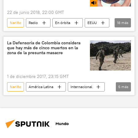
22 de junio 2018, 22:00 GMT
Nariño
Radio
En órbita
EEUU
18
más
Colombia
Ecuador
Arkansas
Texas
Nizhni Nóvgorod
La Defensoría de Colombia considera
que hay más de cinco muertos en la
Departamento de Defensa de EEUU
zona de la presunta masacre
Fuerzas Armadas de EEUU
Departamento de Salud y Servicios Humanos de EEUU (HHS)
1 de diciembre 2017, 23:15 GMT
maniobras
fútbol
clasificación
Nariño
América Latina
Internacional
5
más
inmigrantes indocumentados
esperanza
Colombia
FARC
bases militares
Rusia
migración
Ejército de Liberación Nacional (ELN) de Colombia
Mundial de Fútbol 2018 en Rusia
seguridad
enfrentamientos
noticias
Mundo