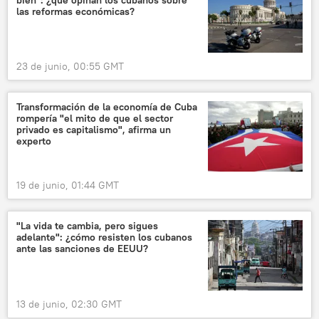
las reformas económicas?
23 de junio, 00:55 GMT
Transformación de la economía de Cuba
rompería "el mito de que el sector
privado es capitalismo", afirma un
experto
19 de junio, 01:44 GMT
"La vida te cambia, pero sigues
adelante": ¿cómo resisten los cubanos
ante las sanciones de EEUU?
13 de junio, 02:30 GMT